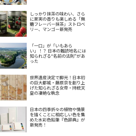
しっかり抹茶の味わい、さら
に果実の香りも楽しめる「無
糖フレーバー抹茶」ストロベ
リー、マンゴー新発売
「一口」が「いもあら
い」！？ 日本の難読地名には
知られざる“名前の法則”があ
った
世界遺産決定で脚光！日本初
の巨大都城・藤原京を創り上
げた知られざる女帝・持統天
皇の凄絶な執念
日本の四季折々の植物や情景
を描くことに相応しい色を集
めた水彩色鉛筆『色辞典』が
新発売！