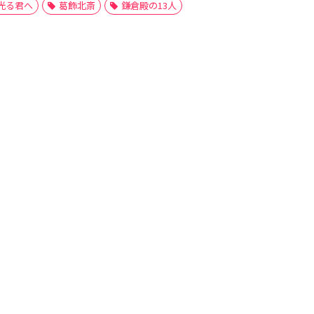
光る君へ
葛飾北斎
鎌倉殿の13人