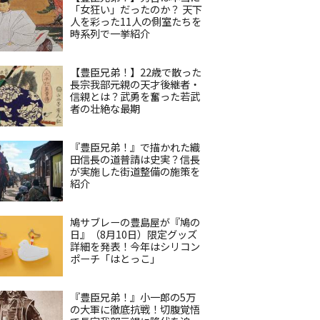
「女狂い」だったのか？ 天下
人を彩った11人の側室たちを
時系列で一挙紹介
【豊臣兄弟！】22歳で散った
長宗我部元親の天才後継者・
信親とは？武勇を奮った若武
者の壮絶な最期
『豊臣兄弟！』で描かれた織
田信長の道普請は史実？信長
が実施した街道整備の施策を
紹介
鳩サブレーの豊島屋が『鳩の
日』（8月10日）限定グッズ
詳細を発表！今年はシリコン
ポーチ「はとっこ」
『豊臣兄弟！』小一郎の5万
の大軍に徹底抗戦！切腹覚悟