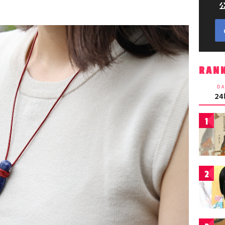
RAN
DA
2
1
2