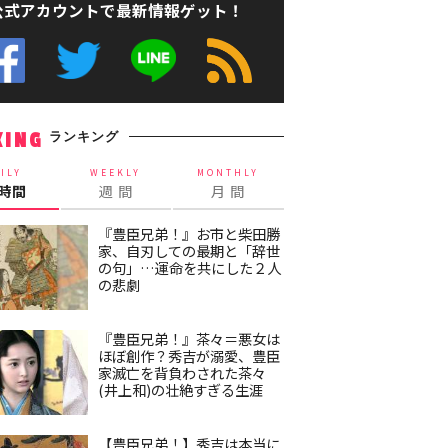
公式アカウントで最新情報ゲット！
ランキング
KING
ILY
WEEKLY
MONTHLY
4時間
週 間
月 間
『豊臣兄弟！』お市と柴田勝
家、自刃しての最期と「辞世
の句」…運命を共にした２人
の悲劇
『豊臣兄弟！』茶々＝悪女は
ほぼ創作？秀吉が溺愛、豊臣
家滅亡を背負わされた茶々
(井上和)の壮絶すぎる生涯
【豊臣兄弟！】秀吉は本当に