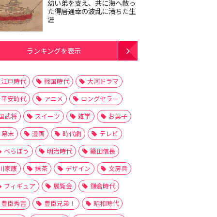
幼い弟を支え、共に海へ散っ
た得居通幸の波乱に満ちた生
涯
ランキングを表示
江戸時代
戦国時代
大河ドラマ
平安時代
アニメ
ロングセラー
国武将
スイーツ
雑学
お菓子
幕末
漫画
時代劇
テレビ
べらぼう
明治時代
織田信長
川家康
抹茶
デザイン
文房具
フィギュア
展覧会
鎌倉時代
豊臣秀吉
豊臣兄弟！
昭和時代