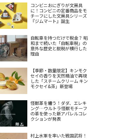
コンビニおにぎりが文房具
に！コンビニの定番商品をモ
チーフにした文房具シリーズ
『ジムマート』誕生
自転車を持つだけで税金？ 昭
和まで続いた「自転車税」の
意外な歴史と脱税が横行した
理由
【季節・数量限定】キンモク
セイの香りを天然精油で再現
した「スチームクリーム キン
モクセイ&茶」新登場
怪獣革を纏う！ダダ、エレキ
ング…ウルトラ怪獣モチーフ
の革を使った新アパレルコレ
クションが発表
村上水軍を率いた戦国武将！