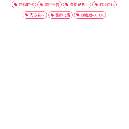
鎌倉時代
豊臣秀吉
豊臣兄弟！
昭和時代
光る君へ
葛飾北斎
鎌倉殿の13人