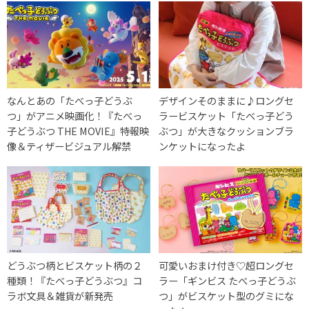
なんとあの「たべっ子どうぶ
デザインそのままに♪ロングセ
つ」がアニメ映画化！『たべっ
ラービスケット「たべっ子どう
子どうぶつ THE MOVIE』特報映
ぶつ」が大きなクッションブラ
像＆ティザービジュアル解禁
ンケットになったよ
どうぶつ柄とビスケット柄の２
可愛いおまけ付き♡超ロングセ
種類！『たべっ子どうぶつ』コ
ラー「ギンビス たべっ子どうぶ
ラボ文具＆雑貨が新発売
つ」がビスケット型のグミにな