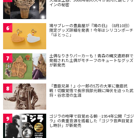
インの秘密
鳩サブレーの豊島屋が『鳩の日』（8月10日）
6
限定グッズ詳細を発表！今年はシリコンポーチ
「はとっこ」
土偶なりきりパーカーも！青森の縄文遺跡群で
7
発掘された土偶がモチーフのキュートなグッズ
が新発売
『豊臣兄弟！』小一郎の5万の大軍に徹底抗
8
戦！切腹覚悟で長宗我部元親に降伏を迫った武
将・谷忠澄の生涯
ゴジラの咆哮で目覚める朝…1954年公開『ゴジ
9
ラ』の貴重音源を搭載した「ゴジラ音声目覚ま
し時計」が新発売