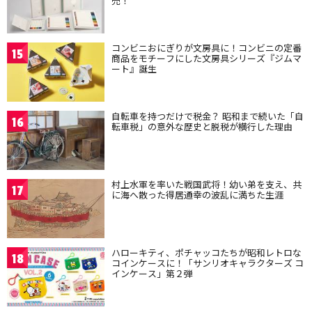
売！
コンビニおにぎりが文房具に！コンビニの定番
15
商品をモチーフにした文房具シリーズ『ジムマ
ート』誕生
自転車を持つだけで税金？ 昭和まで続いた「自
16
転車税」の意外な歴史と脱税が横行した理由
村上水軍を率いた戦国武将！幼い弟を支え、共
17
に海へ散った得居通幸の波乱に満ちた生涯
ハローキティ、ポチャッコたちが昭和レトロな
18
コインケースに！「サンリオキャラクターズ コ
インケース」第２弾