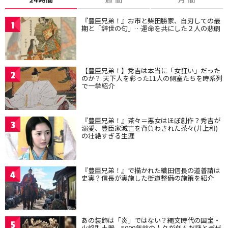
『豊臣兄弟！』お市と柴田勝家、自刃しての最
1
期と「辞世の句」…運命を共にした２人の悲劇
【豊臣兄弟！】秀吉は本当に「女狂い」だった
2
のか？ 天下人を彩った11人の側室たちを時系列
で一挙紹介
『豊臣兄弟！』茶々＝悪女はほぼ創作？秀吉が
3
溺愛、豊臣家滅亡を背負わされた茶々(井上和)
の壮絶すぎる生涯
『豊臣兄弟！』で描かれた織田信長の道普請は
4
史実？信長が実施した街道整備の施策を紹介
あの装飾は「炎」ではない？縄文時代の国宝・
5
火焔型土器、5000年前の人々が刻んだ謎とデザ