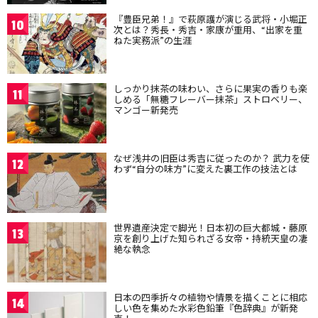
『豊臣兄弟！』で萩原護が演じる武将・小堀正
10
次とは？秀長・秀吉・家康が重用、“出家を重
ねた実務派”の生涯
しっかり抹茶の味わい、さらに果実の香りも楽
11
しめる「無糖フレーバー抹茶」ストロベリー、
マンゴー新発売
なぜ浅井の旧臣は秀吉に従ったのか？ 武力を使
12
わず“自分の味方”に変えた裏工作の技法とは
世界遺産決定で脚光！日本初の巨大都城・藤原
13
京を創り上げた知られざる女帝・持統天皇の凄
絶な執念
日本の四季折々の植物や情景を描くことに相応
14
しい色を集めた水彩色鉛筆『色辞典』が新発