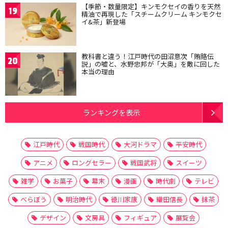
【季節・数量限定】キンモクセイの香りを天然
19
精油で再現した「スチームクリーム キンモクセ
イ&茶」新登場
教科書と違う！江戸時代の田沼意次「賄賂伝
20
説」の嘘と、水野忠邦が「大奥」を敵に回した
本当の理由
ランキングを表示
江戸時代
戦国時代
大河ドラマ
平安時代
アニメ
ロングセラー
戦国武将
スイーツ
雑学
お菓子
幕末
漫画
時代劇
テレビ
べらぼう
明治時代
徳川家康
織田信長
抹茶
デザイン
文房具
フィギュア
展覧会