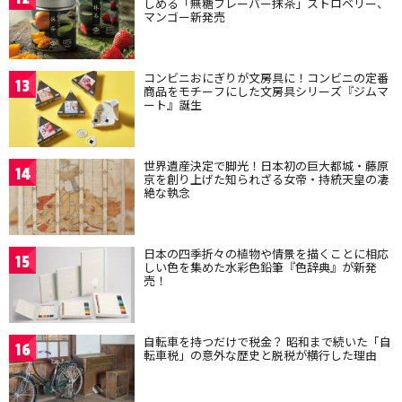
しめる「無糖フレーバー抹茶」ストロベリー、
マンゴー新発売
コンビニおにぎりが文房具に！コンビニの定番
13
商品をモチーフにした文房具シリーズ『ジムマ
ート』誕生
世界遺産決定で脚光！日本初の巨大都城・藤原
14
京を創り上げた知られざる女帝・持統天皇の凄
絶な執念
日本の四季折々の植物や情景を描くことに相応
15
しい色を集めた水彩色鉛筆『色辞典』が新発
売！
自転車を持つだけで税金？ 昭和まで続いた「自
16
転車税」の意外な歴史と脱税が横行した理由