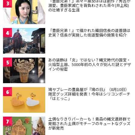
『豊臣兄弟！』茶々＝悪女はほぼ創作？秀吉が
3
溺愛、豊臣家滅亡を背負わされた茶々(井上和)
の壮絶すぎる生涯
『豊臣兄弟！』で描かれた織田信長の道普請は
4
史実？信長が実施した街道整備の施策を紹介
あの装飾は「炎」ではない？縄文時代の国宝・
5
火焔型土器、5000年前の人々が刻んだ謎とデザ
インの秘密
鳩サブレーの豊島屋が『鳩の日』（8月10日）
6
限定グッズ詳細を発表！今年はシリコンポーチ
「はとっこ」
土偶なりきりパーカーも！青森の縄文遺跡群で
7
発掘された土偶がモチーフのキュートなグッズ
が新発売