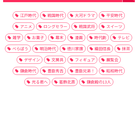
江戸時代
戦国時代
大河ドラマ
平安時代
アニメ
ロングセラー
戦国武将
スイーツ
雑学
お菓子
幕末
漫画
時代劇
テレビ
べらぼう
明治時代
徳川家康
織田信長
抹茶
デザイン
文房具
フィギュア
展覧会
鎌倉時代
豊臣秀吉
豊臣兄弟！
昭和時代
光る君へ
葛飾北斎
鎌倉殿の13人