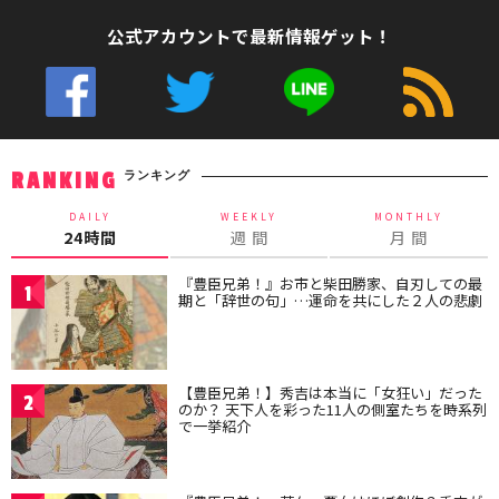
公式アカウントで最新情報ゲット！
ランキング
RANKING
DAILY
WEEKLY
MONTHLY
24時間
週 間
月 間
『豊臣兄弟！』お市と柴田勝家、自刃しての最
1
期と「辞世の句」…運命を共にした２人の悲劇
【豊臣兄弟！】秀吉は本当に「女狂い」だった
2
のか？ 天下人を彩った11人の側室たちを時系列
で一挙紹介