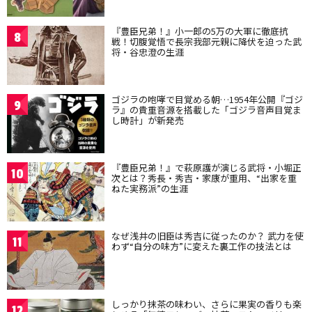
『豊臣兄弟！』小一郎の5万の大軍に徹底抗
8
戦！切腹覚悟で長宗我部元親に降伏を迫った武
将・谷忠澄の生涯
ゴジラの咆哮で目覚める朝…1954年公開『ゴジ
9
ラ』の貴重音源を搭載した「ゴジラ音声目覚ま
し時計」が新発売
『豊臣兄弟！』で萩原護が演じる武将・小堀正
10
次とは？秀長・秀吉・家康が重用、“出家を重
ねた実務派”の生涯
なぜ浅井の旧臣は秀吉に従ったのか？ 武力を使
11
わず“自分の味方”に変えた裏工作の技法とは
しっかり抹茶の味わい、さらに果実の香りも楽
12