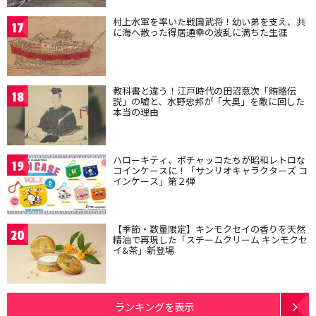
村上水軍を率いた戦国武将！幼い弟を支え、共
17
に海へ散った得居通幸の波乱に満ちた生涯
教科書と違う！江戸時代の田沼意次「賄賂伝
18
説」の嘘と、水野忠邦が「大奥」を敵に回した
本当の理由
ハローキティ、ポチャッコたちが昭和レトロな
19
コインケースに！「サンリオキャラクターズ コ
インケース」第２弾
【季節・数量限定】キンモクセイの香りを天然
20
精油で再現した「スチームクリーム キンモクセ
イ&茶」新登場
ランキングを表示