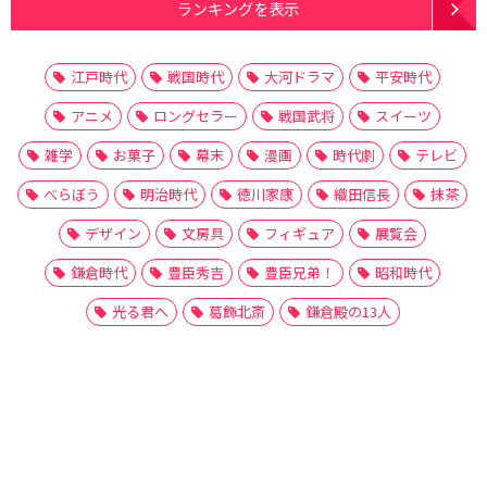
ランキングを表示
江戸時代
戦国時代
大河ドラマ
平安時代
アニメ
ロングセラー
戦国武将
スイーツ
雑学
お菓子
幕末
漫画
時代劇
テレビ
べらぼう
明治時代
徳川家康
織田信長
抹茶
デザイン
文房具
フィギュア
展覧会
鎌倉時代
豊臣秀吉
豊臣兄弟！
昭和時代
光る君へ
葛飾北斎
鎌倉殿の13人