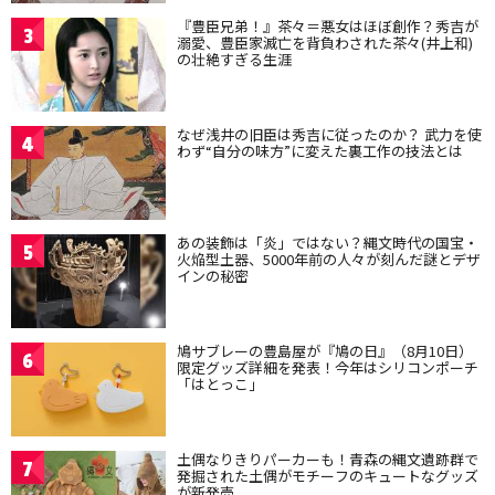
『豊臣兄弟！』茶々＝悪女はほぼ創作？秀吉が
3
溺愛、豊臣家滅亡を背負わされた茶々(井上和)
の壮絶すぎる生涯
なぜ浅井の旧臣は秀吉に従ったのか？ 武力を使
4
わず“自分の味方”に変えた裏工作の技法とは
あの装飾は「炎」ではない？縄文時代の国宝・
5
火焔型土器、5000年前の人々が刻んだ謎とデザ
インの秘密
鳩サブレーの豊島屋が『鳩の日』（8月10日）
6
限定グッズ詳細を発表！今年はシリコンポーチ
「はとっこ」
土偶なりきりパーカーも！青森の縄文遺跡群で
7
発掘された土偶がモチーフのキュートなグッズ
が新発売