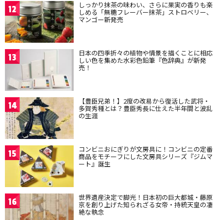
しっかり抹茶の味わい、さらに果実の香りも楽
12
しめる「無糖フレーバー抹茶」ストロベリー、
マンゴー新発売
日本の四季折々の植物や情景を描くことに相応
13
しい色を集めた水彩色鉛筆『色辞典』が新発
売！
【豊臣兄弟！】2度の改易から復活した武将・
14
多賀秀種とは？豊臣秀長に仕えた半年間と波乱
の生涯
コンビニおにぎりが文房具に！コンビニの定番
15
商品をモチーフにした文房具シリーズ『ジムマ
ート』誕生
世界遺産決定で脚光！日本初の巨大都城・藤原
16
京を創り上げた知られざる女帝・持統天皇の凄
絶な執念