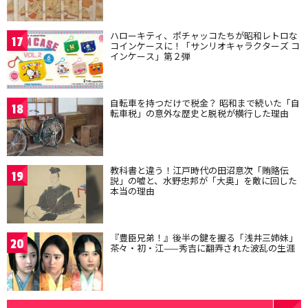
ハローキティ、ポチャッコたちが昭和レトロな
17
コインケースに！「サンリオキャラクターズ コ
インケース」第２弾
自転車を持つだけで税金？ 昭和まで続いた「自
18
転車税」の意外な歴史と脱税が横行した理由
教科書と違う！江戸時代の田沼意次「賄賂伝
19
説」の嘘と、水野忠邦が「大奥」を敵に回した
本当の理由
『豊臣兄弟！』後半の鍵を握る「浅井三姉妹」
20
茶々・初・江——秀吉に翻弄された波乱の生涯