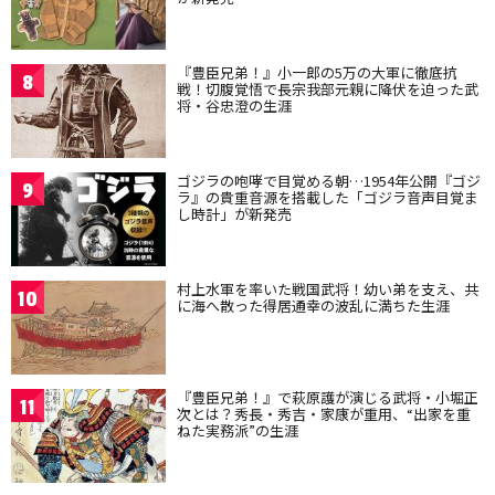
『豊臣兄弟！』小一郎の5万の大軍に徹底抗
8
戦！切腹覚悟で長宗我部元親に降伏を迫った武
将・谷忠澄の生涯
ゴジラの咆哮で目覚める朝…1954年公開『ゴジ
9
ラ』の貴重音源を搭載した「ゴジラ音声目覚ま
し時計」が新発売
村上水軍を率いた戦国武将！幼い弟を支え、共
10
に海へ散った得居通幸の波乱に満ちた生涯
『豊臣兄弟！』で萩原護が演じる武将・小堀正
11
次とは？秀長・秀吉・家康が重用、“出家を重
ねた実務派”の生涯