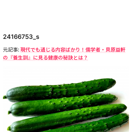
24166753_s
元記事:
現代でも通じる内容ばかり！儒学者・貝原益軒
の『養生訓』に見る健康の秘訣とは？