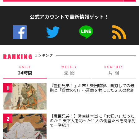
公式アカウントで最新情報ゲット！
ランキング
RANKING
DAILY
WEEKLY
MONTHLY
24時間
週 間
月 間
『豊臣兄弟！』お市と柴田勝家、自刃しての最
1
期と「辞世の句」…運命を共にした２人の悲劇
【豊臣兄弟！】秀吉は本当に「女狂い」だった
2
のか？ 天下人を彩った11人の側室たちを時系列
で一挙紹介