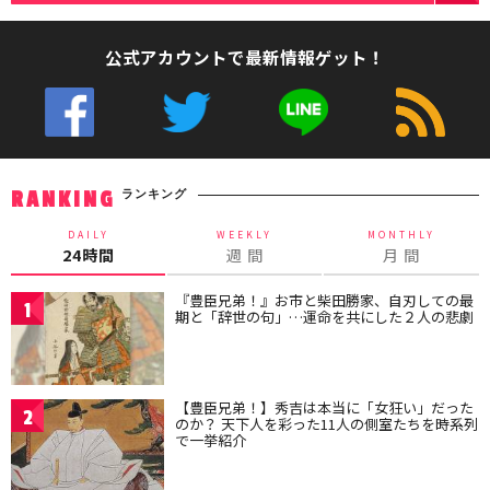
公式アカウントで最新情報ゲット！
ランキング
RANKING
DAILY
WEEKLY
MONTHLY
24時間
週 間
月 間
『豊臣兄弟！』お市と柴田勝家、自刃しての最
1
期と「辞世の句」…運命を共にした２人の悲劇
【豊臣兄弟！】秀吉は本当に「女狂い」だった
2
のか？ 天下人を彩った11人の側室たちを時系列
で一挙紹介