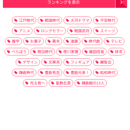
ランキングを表示
江戸時代
戦国時代
大河ドラマ
平安時代
アニメ
ロングセラー
戦国武将
スイーツ
雑学
お菓子
幕末
漫画
時代劇
テレビ
べらぼう
明治時代
徳川家康
織田信長
抹茶
デザイン
文房具
フィギュア
展覧会
鎌倉時代
豊臣秀吉
豊臣兄弟！
昭和時代
光る君へ
葛飾北斎
鎌倉殿の13人