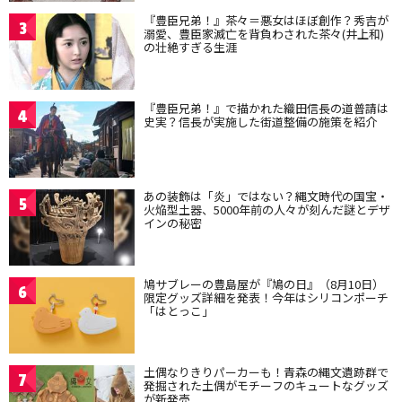
『豊臣兄弟！』茶々＝悪女はほぼ創作？秀吉が
3
溺愛、豊臣家滅亡を背負わされた茶々(井上和)
の壮絶すぎる生涯
『豊臣兄弟！』で描かれた織田信長の道普請は
4
史実？信長が実施した街道整備の施策を紹介
あの装飾は「炎」ではない？縄文時代の国宝・
5
火焔型土器、5000年前の人々が刻んだ謎とデザ
インの秘密
鳩サブレーの豊島屋が『鳩の日』（8月10日）
6
限定グッズ詳細を発表！今年はシリコンポーチ
「はとっこ」
土偶なりきりパーカーも！青森の縄文遺跡群で
7
発掘された土偶がモチーフのキュートなグッズ
が新発売