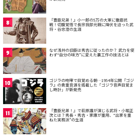
『豊臣兄弟！』小一郎の5万の大軍に徹底抗
8
戦！切腹覚悟で長宗我部元親に降伏を迫った武
将・谷忠澄の生涯
なぜ浅井の旧臣は秀吉に従ったのか？ 武力を使
9
わず“自分の味方”に変えた裏工作の技法とは
ゴジラの咆哮で目覚める朝…1954年公開『ゴジ
10
ラ』の貴重音源を搭載した「ゴジラ音声目覚ま
し時計」が新発売
『豊臣兄弟！』で萩原護が演じる武将・小堀正
11
次とは？秀長・秀吉・家康が重用、“出家を重
ねた実務派”の生涯