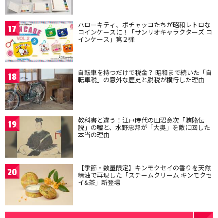
ハローキティ、ポチャッコたちが昭和レトロな
17
コインケースに！「サンリオキャラクターズ コ
インケース」第２弾
自転車を持つだけで税金？ 昭和まで続いた「自
18
転車税」の意外な歴史と脱税が横行した理由
教科書と違う！江戸時代の田沼意次「賄賂伝
19
説」の嘘と、水野忠邦が「大奥」を敵に回した
本当の理由
【季節・数量限定】キンモクセイの香りを天然
20
精油で再現した「スチームクリーム キンモクセ
イ&茶」新登場