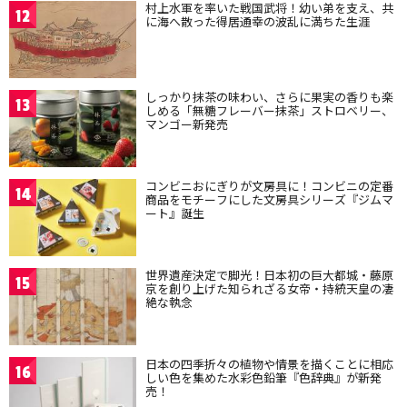
村上水軍を率いた戦国武将！幼い弟を支え、共
12
に海へ散った得居通幸の波乱に満ちた生涯
しっかり抹茶の味わい、さらに果実の香りも楽
13
しめる「無糖フレーバー抹茶」ストロベリー、
マンゴー新発売
コンビニおにぎりが文房具に！コンビニの定番
14
商品をモチーフにした文房具シリーズ『ジムマ
ート』誕生
世界遺産決定で脚光！日本初の巨大都城・藤原
15
京を創り上げた知られざる女帝・持統天皇の凄
絶な執念
日本の四季折々の植物や情景を描くことに相応
16
しい色を集めた水彩色鉛筆『色辞典』が新発
売！