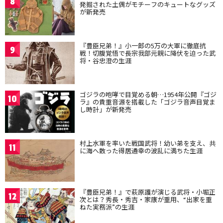
8
発掘された土偶がモチーフのキュートなグッズ
が新発売
『豊臣兄弟！』小一郎の5万の大軍に徹底抗
9
戦！切腹覚悟で長宗我部元親に降伏を迫った武
将・谷忠澄の生涯
ゴジラの咆哮で目覚める朝…1954年公開『ゴジ
10
ラ』の貴重音源を搭載した「ゴジラ音声目覚ま
し時計」が新発売
村上水軍を率いた戦国武将！幼い弟を支え、共
11
に海へ散った得居通幸の波乱に満ちた生涯
『豊臣兄弟！』で萩原護が演じる武将・小堀正
12
次とは？秀長・秀吉・家康が重用、“出家を重
ねた実務派”の生涯