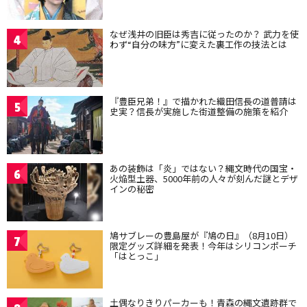
なぜ浅井の旧臣は秀吉に従ったのか？ 武力を使
4
わず“自分の味方”に変えた裏工作の技法とは
『豊臣兄弟！』で描かれた織田信長の道普請は
5
史実？信長が実施した街道整備の施策を紹介
あの装飾は「炎」ではない？縄文時代の国宝・
6
火焔型土器、5000年前の人々が刻んだ謎とデザ
インの秘密
鳩サブレーの豊島屋が『鳩の日』（8月10日）
7
限定グッズ詳細を発表！今年はシリコンポーチ
「はとっこ」
土偶なりきりパーカーも！青森の縄文遺跡群で