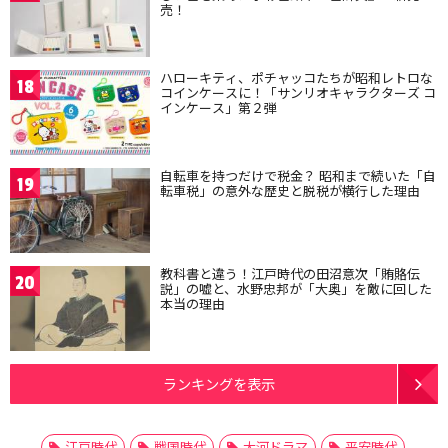
売！
ハローキティ、ポチャッコたちが昭和レトロな
18
コインケースに！「サンリオキャラクターズ コ
インケース」第２弾
自転車を持つだけで税金？ 昭和まで続いた「自
19
転車税」の意外な歴史と脱税が横行した理由
教科書と違う！江戸時代の田沼意次「賄賂伝
20
説」の嘘と、水野忠邦が「大奥」を敵に回した
本当の理由
ランキングを表示
江戸時代
戦国時代
大河ドラマ
平安時代