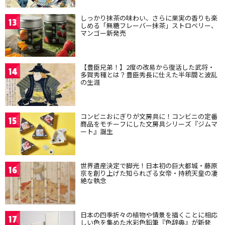
しっかり抹茶の味わい、さらに果実の香りも楽
13
しめる「無糖フレーバー抹茶」ストロベリー、
マンゴー新発売
【豊臣兄弟！】2度の改易から復活した武将・
14
多賀秀種とは？豊臣秀長に仕えた半年間と波乱
の生涯
コンビニおにぎりが文房具に！コンビニの定番
15
商品をモチーフにした文房具シリーズ『ジムマ
ート』誕生
世界遺産決定で脚光！日本初の巨大都城・藤原
16
京を創り上げた知られざる女帝・持統天皇の凄
絶な執念
日本の四季折々の植物や情景を描くことに相応
17
しい色を集めた水彩色鉛筆『色辞典』が新発