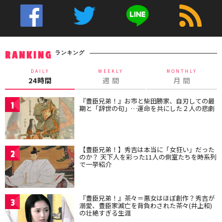
ランキング
RANKING
DAILY
WEEKLY
MONTHLY
24時間
週 間
月 間
『豊臣兄弟！』お市と柴田勝家、自刃しての最
1
期と「辞世の句」…運命を共にした２人の悲劇
【豊臣兄弟！】秀吉は本当に「女狂い」だった
2
のか？ 天下人を彩った11人の側室たちを時系列
で一挙紹介
『豊臣兄弟！』茶々＝悪女はほぼ創作？秀吉が
3
溺愛、豊臣家滅亡を背負わされた茶々(井上和)
の壮絶すぎる生涯