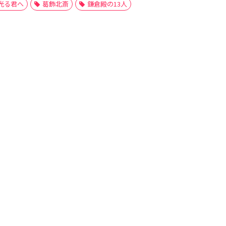
光る君へ
葛飾北斎
鎌倉殿の13人