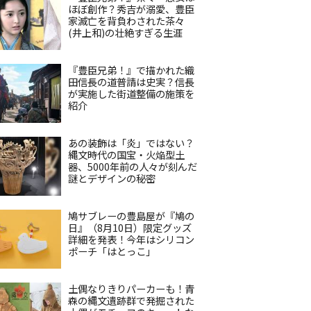
ほぼ創作？秀吉が溺愛、豊臣
家滅亡を背負わされた茶々
(井上和)の壮絶すぎる生涯
『豊臣兄弟！』で描かれた織
田信長の道普請は史実？信長
が実施した街道整備の施策を
紹介
あの装飾は「炎」ではない？
縄文時代の国宝・火焔型土
器、5000年前の人々が刻んだ
謎とデザインの秘密
鳩サブレーの豊島屋が『鳩の
日』（8月10日）限定グッズ
詳細を発表！今年はシリコン
ポーチ「はとっこ」
土偶なりきりパーカーも！青
森の縄文遺跡群で発掘された