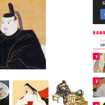
RAN
DA
2
1
2