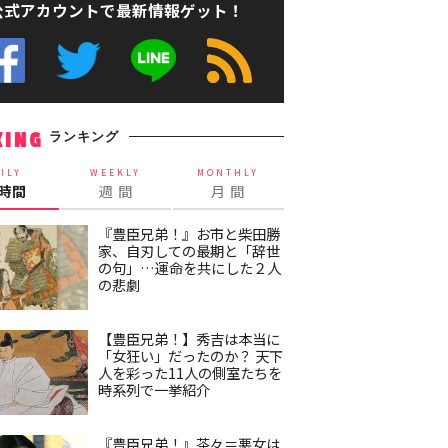
公式アカウントで最新情報ゲット！
ランキング
KING
ILY
WEEKLY
MONTHLY
4時間
週 間
月 間
『豊臣兄弟！』お市と柴田勝
家、自刃しての最期と「辞世
の句」…運命を共にした２人
の悲劇
【豊臣兄弟！】秀吉は本当に
「女狂い」だったのか？ 天下
人を彩った11人の側室たちを
時系列で一挙紹介
『豊臣兄弟！』茶々＝悪女は