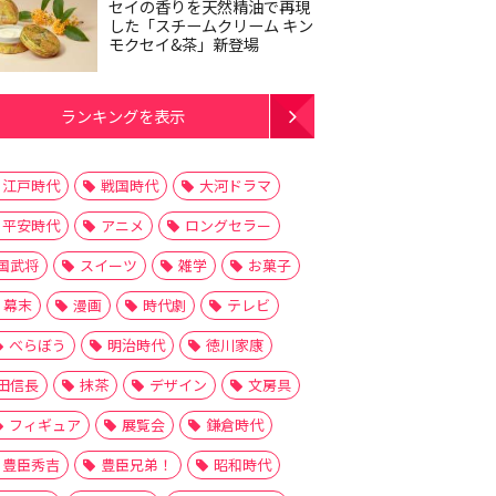
セイの香りを天然精油で再現
した「スチームクリーム キン
モクセイ&茶」新登場
ランキングを表示
江戸時代
戦国時代
大河ドラマ
平安時代
アニメ
ロングセラー
国武将
スイーツ
雑学
お菓子
幕末
漫画
時代劇
テレビ
べらぼう
明治時代
徳川家康
田信長
抹茶
デザイン
文房具
フィギュア
展覧会
鎌倉時代
豊臣秀吉
豊臣兄弟！
昭和時代