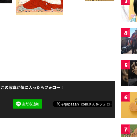
3
4
5
この写真が気に入ったらフォロー！
6
7