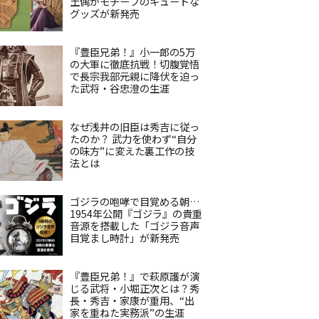
土偶がモチーフのキュートな
グッズが新発売
『豊臣兄弟！』小一郎の5万
の大軍に徹底抗戦！切腹覚悟
で長宗我部元親に降伏を迫っ
た武将・谷忠澄の生涯
なぜ浅井の旧臣は秀吉に従っ
たのか？ 武力を使わず“自分
の味方”に変えた裏工作の技
法とは
ゴジラの咆哮で目覚める朝…
1954年公開『ゴジラ』の貴重
音源を搭載した「ゴジラ音声
目覚まし時計」が新発売
『豊臣兄弟！』で萩原護が演
じる武将・小堀正次とは？秀
長・秀吉・家康が重用、“出
家を重ねた実務派”の生涯