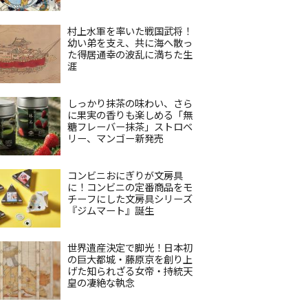
村上水軍を率いた戦国武将！
幼い弟を支え、共に海へ散っ
た得居通幸の波乱に満ちた生
涯
しっかり抹茶の味わい、さら
に果実の香りも楽しめる「無
糖フレーバー抹茶」ストロベ
リー、マンゴー新発売
コンビニおにぎりが文房具
に！コンビニの定番商品をモ
チーフにした文房具シリーズ
『ジムマート』誕生
世界遺産決定で脚光！日本初
の巨大都城・藤原京を創り上
げた知られざる女帝・持統天
皇の凄絶な執念