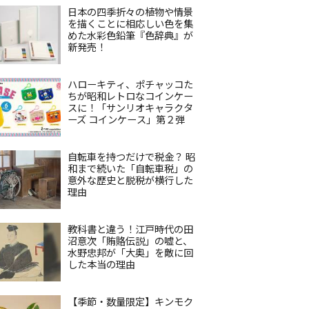
日本の四季折々の植物や情景
を描くことに相応しい色を集
めた水彩色鉛筆『色辞典』が
新発売！
ハローキティ、ポチャッコた
ちが昭和レトロなコインケー
スに！「サンリオキャラクタ
ーズ コインケース」第２弾
自転車を持つだけで税金？ 昭
和まで続いた「自転車税」の
意外な歴史と脱税が横行した
理由
教科書と違う！江戸時代の田
沼意次「賄賂伝説」の嘘と、
水野忠邦が「大奥」を敵に回
した本当の理由
【季節・数量限定】キンモク