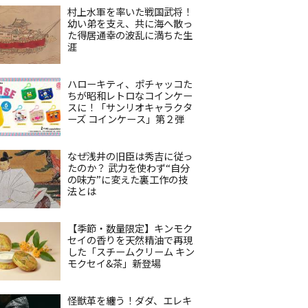
村上水軍を率いた戦国武将！
幼い弟を支え、共に海へ散っ
た得居通幸の波乱に満ちた生
涯
ハローキティ、ポチャッコた
ちが昭和レトロなコインケー
スに！「サンリオキャラクタ
ーズ コインケース」第２弾
なぜ浅井の旧臣は秀吉に従っ
たのか？ 武力を使わず“自分
の味方”に変えた裏工作の技
法とは
【季節・数量限定】キンモク
セイの香りを天然精油で再現
した「スチームクリーム キン
モクセイ&茶」新登場
怪獣革を纏う！ダダ、エレキ