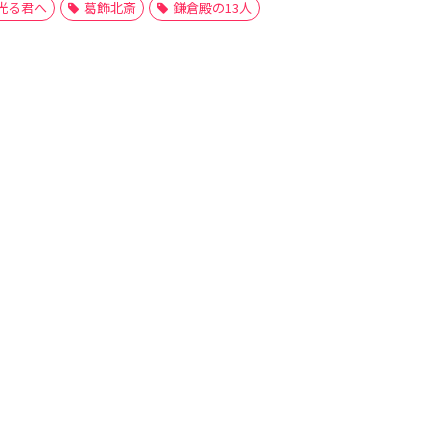
光る君へ
葛飾北斎
鎌倉殿の13人