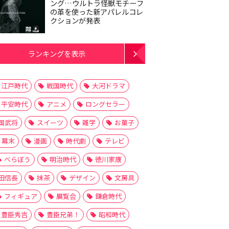
ング…ウルトラ怪獣モチーフ
の革を使った新アパレルコレ
クションが発表
ランキングを表示
江戸時代
戦国時代
大河ドラマ
平安時代
アニメ
ロングセラー
国武将
スイーツ
雑学
お菓子
幕末
漫画
時代劇
テレビ
べらぼう
明治時代
徳川家康
田信長
抹茶
デザイン
文房具
フィギュア
展覧会
鎌倉時代
豊臣秀吉
豊臣兄弟！
昭和時代