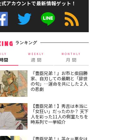
公式アカウントで最新情報ゲット！
ランキング
KING
ILY
WEEKLY
MONTHLY
4時間
週 間
月 間
『豊臣兄弟！』お市と柴田勝
家、自刃しての最期と「辞世
の句」…運命を共にした２人
の悲劇
【豊臣兄弟！】秀吉は本当に
「女狂い」だったのか？ 天下
人を彩った11人の側室たちを
時系列で一挙紹介
『豊臣兄弟！』茶々＝悪女は