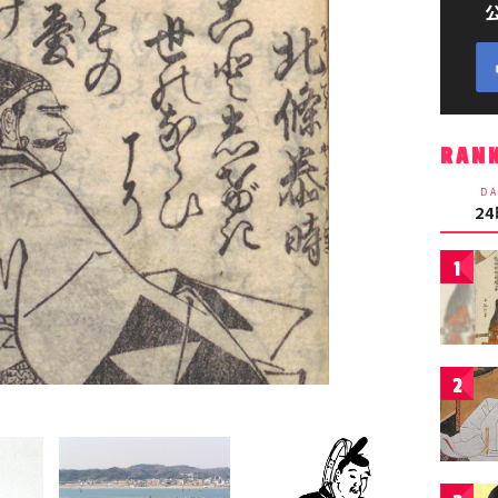
RAN
DA
2
1
2