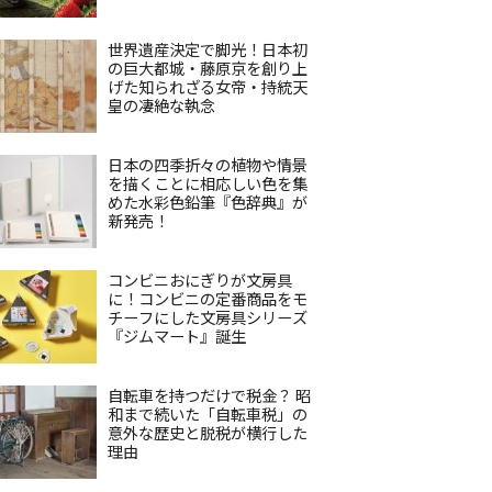
世界遺産決定で脚光！日本初
の巨大都城・藤原京を創り上
げた知られざる女帝・持統天
皇の凄絶な執念
日本の四季折々の植物や情景
を描くことに相応しい色を集
めた水彩色鉛筆『色辞典』が
新発売！
コンビニおにぎりが文房具
に！コンビニの定番商品をモ
チーフにした文房具シリーズ
『ジムマート』誕生
自転車を持つだけで税金？ 昭
和まで続いた「自転車税」の
意外な歴史と脱税が横行した
理由