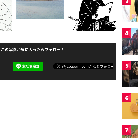
3
4
この写真が気に入ったらフォロー！
5
6
7