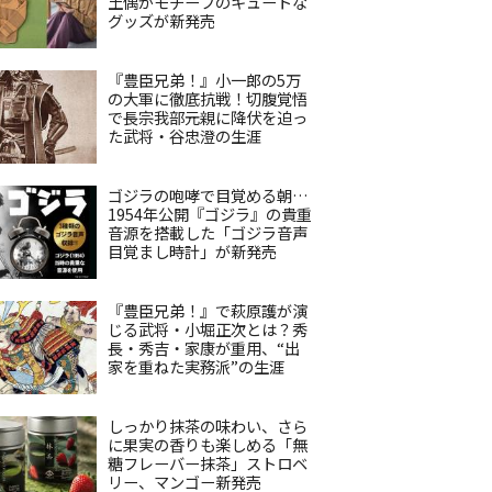
土偶がモチーフのキュートな
グッズが新発売
『豊臣兄弟！』小一郎の5万
の大軍に徹底抗戦！切腹覚悟
で長宗我部元親に降伏を迫っ
た武将・谷忠澄の生涯
ゴジラの咆哮で目覚める朝…
1954年公開『ゴジラ』の貴重
音源を搭載した「ゴジラ音声
目覚まし時計」が新発売
『豊臣兄弟！』で萩原護が演
じる武将・小堀正次とは？秀
長・秀吉・家康が重用、“出
家を重ねた実務派”の生涯
しっかり抹茶の味わい、さら
に果実の香りも楽しめる「無
糖フレーバー抹茶」ストロベ
リー、マンゴー新発売