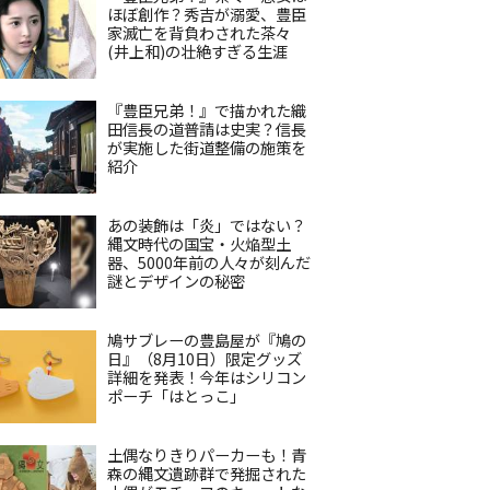
ほぼ創作？秀吉が溺愛、豊臣
家滅亡を背負わされた茶々
(井上和)の壮絶すぎる生涯
『豊臣兄弟！』で描かれた織
田信長の道普請は史実？信長
が実施した街道整備の施策を
紹介
あの装飾は「炎」ではない？
縄文時代の国宝・火焔型土
器、5000年前の人々が刻んだ
謎とデザインの秘密
鳩サブレーの豊島屋が『鳩の
日』（8月10日）限定グッズ
詳細を発表！今年はシリコン
ポーチ「はとっこ」
土偶なりきりパーカーも！青
森の縄文遺跡群で発掘された