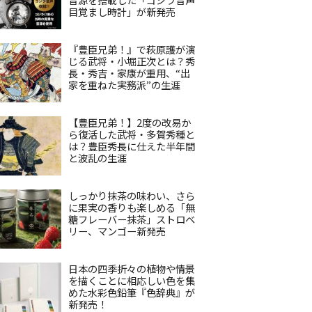
目覚まし時計」が新発売
『豊臣兄弟！』で萩原護が演
じる武将・小堀正次とは？秀
長・秀吉・家康が重用、“出
家を重ねた実務派”の生涯
【豊臣兄弟！】2度の改易か
ら復活した武将・多賀秀種と
は？豊臣秀長に仕えた半年間
と波乱の生涯
しっかり抹茶の味わい、さら
に果実の香りも楽しめる「無
糖フレーバー抹茶」ストロベ
リー、マンゴー新発売
日本の四季折々の植物や情景
を描くことに相応しい色を集
めた水彩色鉛筆『色辞典』が
新発売！