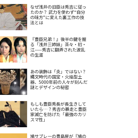
なぜ浅井の旧臣は秀吉に従っ
たのか？ 武力を使わず“自分
の味方”に変えた裏工作の技
法とは
『豊臣兄弟！』後半の鍵を握
る「浅井三姉妹」茶々・初・
江——秀吉に翻弄された波乱
の生涯
あの装飾は「炎」ではない？
縄文時代の国宝・火焔型土
器、5000年前の人々が刻んだ
謎とデザインの秘密
もしも豊臣秀長が長生きして
いたら…？秀吉の暴走と豊臣
家滅亡を防げた「最強のカリ
スマ性」
鳩サブレーの豊島屋が『鳩の