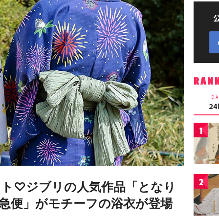
RAN
DA
2
1
2
ト♡ジブリの人気作品「となり
急便」がモチーフの浴衣が登場