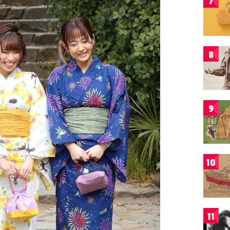
7
8
9
10
11