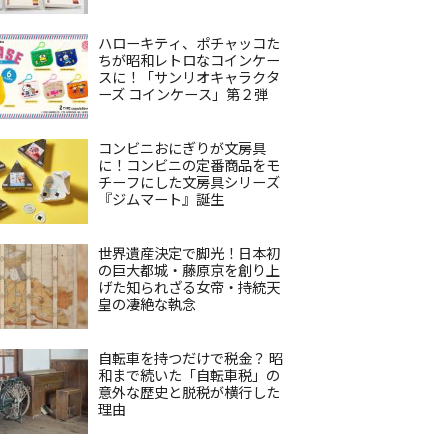
ハローキティ、ポチャッコた
ちが昭和レトロなコインケー
スに！「サンリオキャラクタ
ーズ コインケース」第２弾
コンビニおにぎりが文房具
に！コンビニの定番商品をモ
チーフにした文房具シリーズ
『ジムマート』誕生
世界遺産決定で脚光！日本初
の巨大都城・藤原京を創り上
げた知られざる女帝・持統天
皇の凄絶な執念
自転車を持つだけで税金？ 昭
和まで続いた「自転車税」の
意外な歴史と脱税が横行した
理由