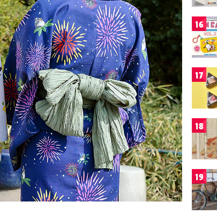
16
17
18
19