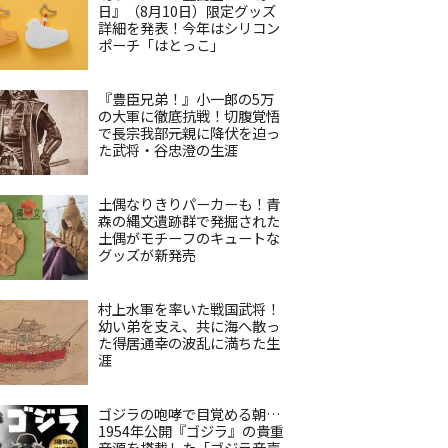
日』（8月10日）限定グッズ
詳細を発表！今年はシリコン
ポーチ「はとっこ」
『豊臣兄弟！』小一郎の5万
の大軍に徹底抗戦！切腹覚悟
で長宗我部元親に降伏を迫っ
た武将・谷忠澄の生涯
土偶なりきりパーカーも！青
森の縄文遺跡群で発掘された
土偶がモチーフのキュートな
グッズが新発売
村上水軍を率いた戦国武将！
幼い弟を支え、共に海へ散っ
た得居通幸の波乱に満ちた生
涯
ゴジラの咆哮で目覚める朝…
1954年公開『ゴジラ』の貴重
音源を搭載した「ゴジラ音声