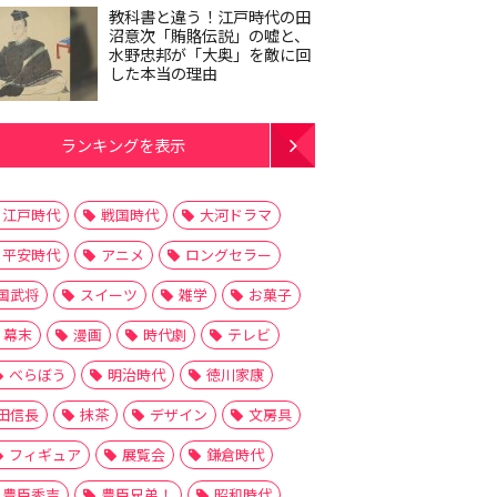
教科書と違う！江戸時代の田
沼意次「賄賂伝説」の嘘と、
水野忠邦が「大奥」を敵に回
した本当の理由
ランキングを表示
江戸時代
戦国時代
大河ドラマ
平安時代
アニメ
ロングセラー
国武将
スイーツ
雑学
お菓子
幕末
漫画
時代劇
テレビ
べらぼう
明治時代
徳川家康
田信長
抹茶
デザイン
文房具
フィギュア
展覧会
鎌倉時代
豊臣秀吉
豊臣兄弟！
昭和時代