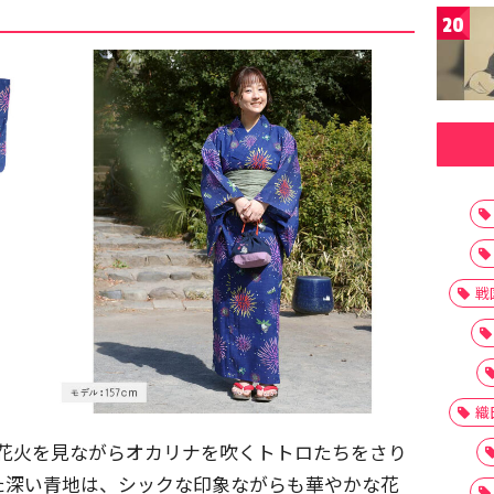
20
戦
織
、花火を見ながらオカリナを吹くトトロたちをさり
た深い青地は、シックな印象ながらも華やかな花