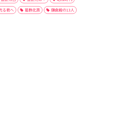
光る君へ
葛飾北斎
鎌倉殿の13人