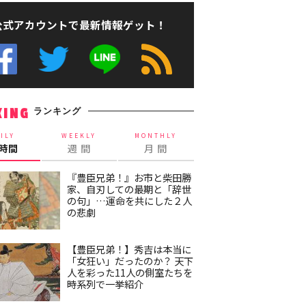
公式アカウントで最新情報ゲット！
ランキング
KING
ILY
WEEKLY
MONTHLY
4時間
週 間
月 間
『豊臣兄弟！』お市と柴田勝
家、自刃しての最期と「辞世
の句」…運命を共にした２人
の悲劇
【豊臣兄弟！】秀吉は本当に
「女狂い」だったのか？ 天下
人を彩った11人の側室たちを
時系列で一挙紹介