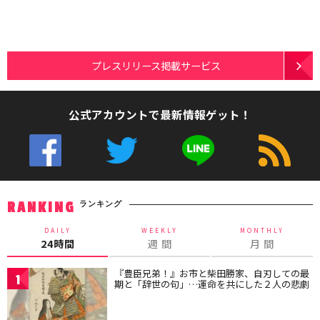
プレスリリース掲載サービス
公式アカウントで最新情報ゲット！
ランキング
RANKING
DAILY
WEEKLY
MONTHLY
24時間
週 間
月 間
『豊臣兄弟！』お市と柴田勝家、自刃しての最
1
期と「辞世の句」…運命を共にした２人の悲劇