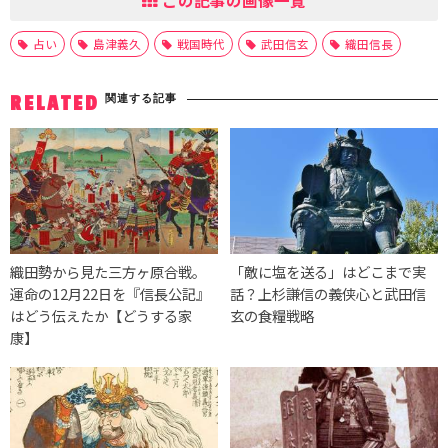
この記事の画像一覧
占い
島津義久
戦国時代
武田信玄
織田信長
関連する記事
RELATED
織田勢から見た三方ヶ原合戦。
「敵に塩を送る」はどこまで実
運命の12月22日を『信長公記』
話？上杉謙信の義侠心と武田信
はどう伝えたか【どうする家
玄の食糧戦略
康】