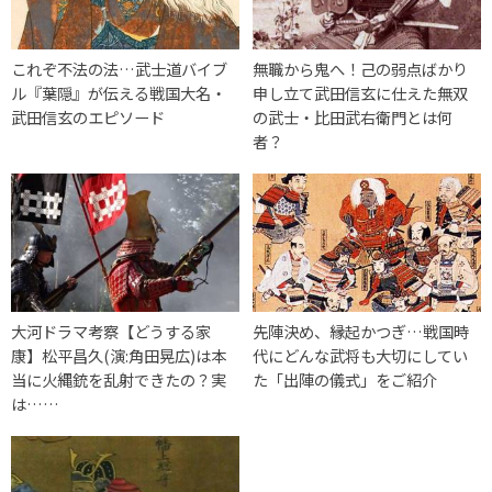
これぞ不法の法…武士道バイブ
無職から鬼へ！己の弱点ばかり
ル『葉隠』が伝える戦国大名・
申し立て武田信玄に仕えた無双
武田信玄のエピソード
の武士・比田武右衛門とは何
者？
大河ドラマ考察【どうする家
先陣決め、縁起かつぎ…戦国時
康】松平昌久(演:角田晃広)は本
代にどんな武将も大切にしてい
当に火縄銃を乱射できたの？実
た「出陣の儀式」をご紹介
は……