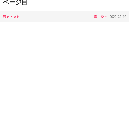
ページ目
歴史・文化
雲川ゆず
2022/05/16