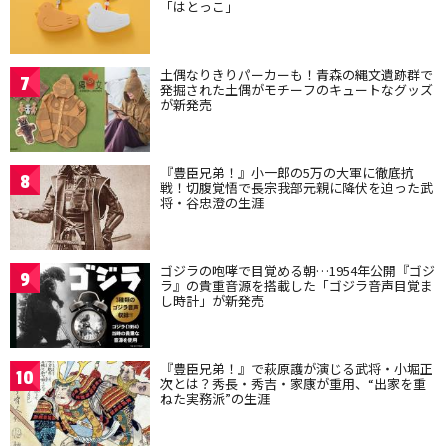
「はとっこ」
土偶なりきりパーカーも！青森の縄文遺跡群で
7
発掘された土偶がモチーフのキュートなグッズ
が新発売
『豊臣兄弟！』小一郎の5万の大軍に徹底抗
8
戦！切腹覚悟で長宗我部元親に降伏を迫った武
将・谷忠澄の生涯
ゴジラの咆哮で目覚める朝…1954年公開『ゴジ
9
ラ』の貴重音源を搭載した「ゴジラ音声目覚ま
し時計」が新発売
『豊臣兄弟！』で萩原護が演じる武将・小堀正
10
次とは？秀長・秀吉・家康が重用、“出家を重
ねた実務派”の生涯