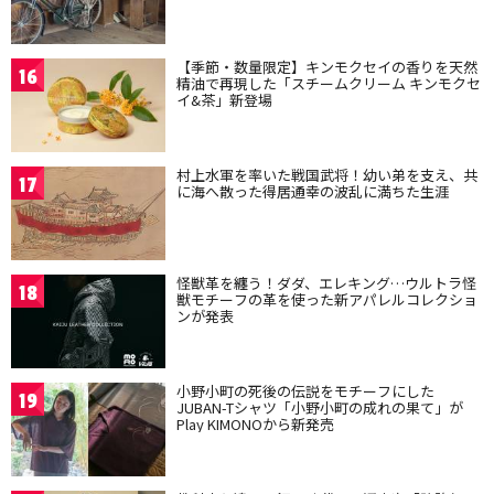
【季節・数量限定】キンモクセイの香りを天然
16
精油で再現した「スチームクリーム キンモクセ
イ&茶」新登場
村上水軍を率いた戦国武将！幼い弟を支え、共
17
に海へ散った得居通幸の波乱に満ちた生涯
怪獣革を纏う！ダダ、エレキング…ウルトラ怪
18
獣モチーフの革を使った新アパレルコレクショ
ンが発表
小野小町の死後の伝説をモチーフにした
19
JUBAN-Tシャツ「小野小町の成れの果て」が
Play KIMONOから新発売