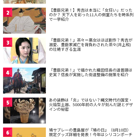
【豊臣兄弟！】秀吉は本当に「女狂い」だった
2
のか？ 天下人を彩った11人の側室たちを時系列
で一挙紹介
『豊臣兄弟！』茶々＝悪女はほぼ創作？秀吉が
3
溺愛、豊臣家滅亡を背負わされた茶々(井上和)
の壮絶すぎる生涯
『豊臣兄弟！』で描かれた織田信長の道普請は
4
史実？信長が実施した街道整備の施策を紹介
あの装飾は「炎」ではない？縄文時代の国宝・
5
火焔型土器、5000年前の人々が刻んだ謎とデザ
インの秘密
鳩サブレーの豊島屋が『鳩の日』（8月10日）
6
限定グッズ詳細を発表！今年はシリコンポーチ