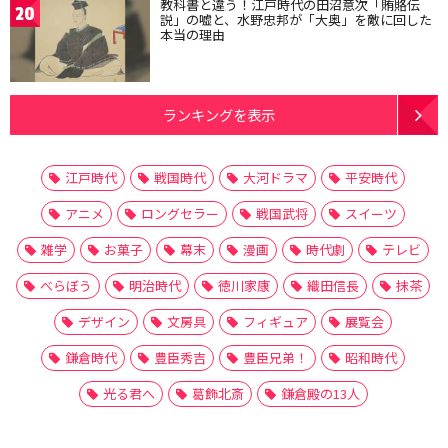
教科書と違う！江戸時代の田沼意次「賄賂伝
20
説」の嘘と、水野忠邦が「大奥」を敵に回した
本当の理由
ランキングを表示
江戸時代
戦国時代
大河ドラマ
平安時代
アニメ
ロングセラー
戦国武将
スイーツ
雑学
お菓子
幕末
漫画
時代劇
テレビ
べらぼう
明治時代
徳川家康
織田信長
抹茶
デザイン
文房具
フィギュア
展覧会
鎌倉時代
豊臣秀吉
豊臣兄弟！
昭和時代
光る君へ
葛飾北斎
鎌倉殿の13人