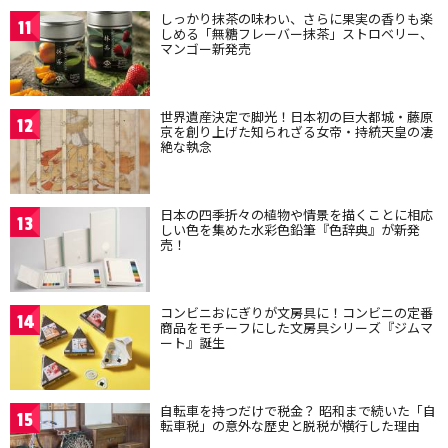
しっかり抹茶の味わい、さらに果実の香りも楽
11
しめる「無糖フレーバー抹茶」ストロベリー、
マンゴー新発売
世界遺産決定で脚光！日本初の巨大都城・藤原
12
京を創り上げた知られざる女帝・持統天皇の凄
絶な執念
日本の四季折々の植物や情景を描くことに相応
13
しい色を集めた水彩色鉛筆『色辞典』が新発
売！
コンビニおにぎりが文房具に！コンビニの定番
14
商品をモチーフにした文房具シリーズ『ジムマ
ート』誕生
自転車を持つだけで税金？ 昭和まで続いた「自
15
転車税」の意外な歴史と脱税が横行した理由