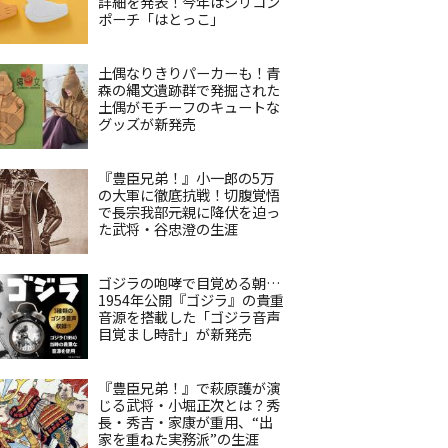
詳細を発表！今年はシリコン
ポーチ「はとっこ」
土偶なりきりパーカーも！青
森の縄文遺跡群で発掘された
土偶がモチーフのキュートな
グッズが新発売
『豊臣兄弟！』小一郎の5万
の大軍に徹底抗戦！切腹覚悟
で長宗我部元親に降伏を迫っ
た武将・谷忠澄の生涯
ゴジラの咆哮で目覚める朝…
1954年公開『ゴジラ』の貴重
音源を搭載した「ゴジラ音声
目覚まし時計」が新発売
『豊臣兄弟！』で萩原護が演
じる武将・小堀正次とは？秀
長・秀吉・家康が重用、“出
家を重ねた実務派”の生涯