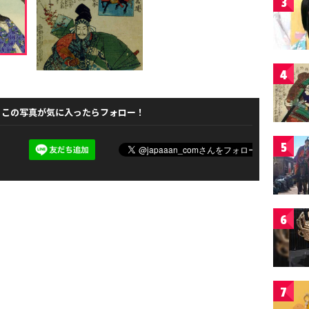
3
4
この写真が気に入ったらフォロー！
5
6
7