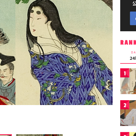
RAN
DA
2
1
2