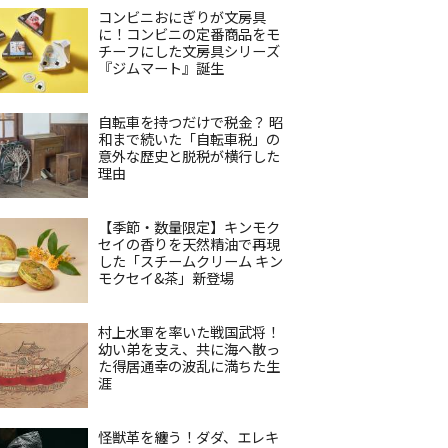
コンビニおにぎりが文房具
に！コンビニの定番商品をモ
チーフにした文房具シリーズ
『ジムマート』誕生
自転車を持つだけで税金？ 昭
和まで続いた「自転車税」の
意外な歴史と脱税が横行した
理由
【季節・数量限定】キンモク
セイの香りを天然精油で再現
した「スチームクリーム キン
モクセイ&茶」新登場
村上水軍を率いた戦国武将！
幼い弟を支え、共に海へ散っ
た得居通幸の波乱に満ちた生
涯
怪獣革を纏う！ダダ、エレキ