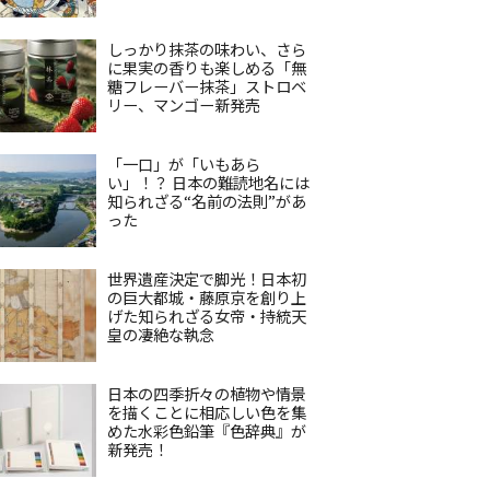
しっかり抹茶の味わい、さら
に果実の香りも楽しめる「無
糖フレーバー抹茶」ストロベ
リー、マンゴー新発売
「一口」が「いもあら
い」！？ 日本の難読地名には
知られざる“名前の法則”があ
った
世界遺産決定で脚光！日本初
の巨大都城・藤原京を創り上
げた知られざる女帝・持統天
皇の凄絶な執念
日本の四季折々の植物や情景
を描くことに相応しい色を集
めた水彩色鉛筆『色辞典』が
新発売！