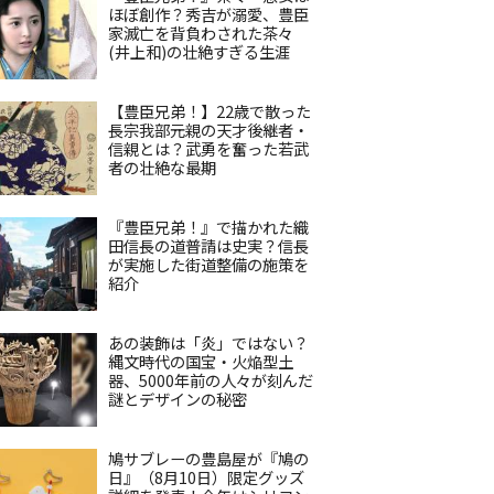
ほぼ創作？秀吉が溺愛、豊臣
家滅亡を背負わされた茶々
(井上和)の壮絶すぎる生涯
【豊臣兄弟！】22歳で散った
長宗我部元親の天才後継者・
信親とは？武勇を奮った若武
者の壮絶な最期
『豊臣兄弟！』で描かれた織
田信長の道普請は史実？信長
が実施した街道整備の施策を
紹介
あの装飾は「炎」ではない？
縄文時代の国宝・火焔型土
器、5000年前の人々が刻んだ
謎とデザインの秘密
鳩サブレーの豊島屋が『鳩の
日』（8月10日）限定グッズ