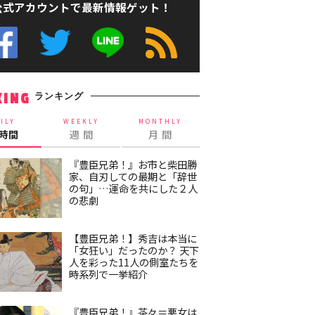
公式アカウントで最新情報ゲット！
ランキング
KING
ILY
WEEKLY
MONTHLY
4時間
週 間
月 間
『豊臣兄弟！』お市と柴田勝
家、自刃しての最期と「辞世
の句」…運命を共にした２人
の悲劇
【豊臣兄弟！】秀吉は本当に
「女狂い」だったのか？ 天下
人を彩った11人の側室たちを
時系列で一挙紹介
『豊臣兄弟！』茶々＝悪女は