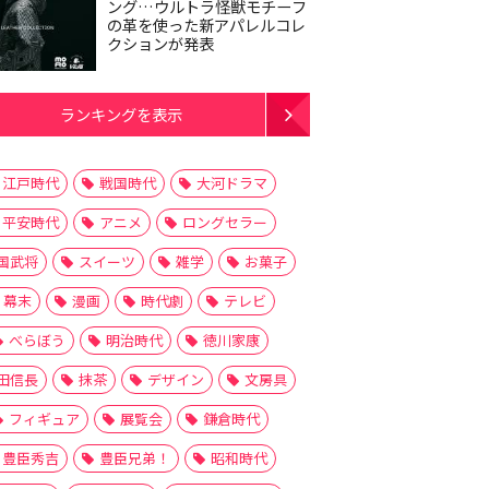
ング…ウルトラ怪獣モチーフ
の革を使った新アパレルコレ
クションが発表
ランキングを表示
江戸時代
戦国時代
大河ドラマ
平安時代
アニメ
ロングセラー
国武将
スイーツ
雑学
お菓子
幕末
漫画
時代劇
テレビ
べらぼう
明治時代
徳川家康
田信長
抹茶
デザイン
文房具
フィギュア
展覧会
鎌倉時代
豊臣秀吉
豊臣兄弟！
昭和時代