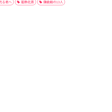
光る君へ
葛飾北斎
鎌倉殿の13人