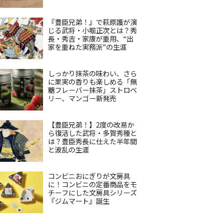
『豊臣兄弟！』で萩原護が演
じる武将・小堀正次とは？秀
長・秀吉・家康が重用、“出
家を重ねた実務派”の生涯
しっかり抹茶の味わい、さら
に果実の香りも楽しめる「無
糖フレーバー抹茶」ストロベ
リー、マンゴー新発売
【豊臣兄弟！】2度の改易か
ら復活した武将・多賀秀種と
は？豊臣秀長に仕えた半年間
と波乱の生涯
コンビニおにぎりが文房具
に！コンビニの定番商品をモ
チーフにした文房具シリーズ
『ジムマート』誕生