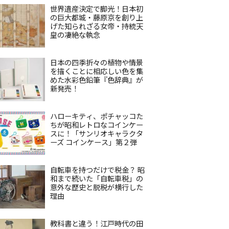
世界遺産決定で脚光！日本初
の巨大都城・藤原京を創り上
げた知られざる女帝・持統天
皇の凄絶な執念
日本の四季折々の植物や情景
を描くことに相応しい色を集
めた水彩色鉛筆『色辞典』が
新発売！
ハローキティ、ポチャッコた
ちが昭和レトロなコインケー
スに！「サンリオキャラクタ
ーズ コインケース」第２弾
自転車を持つだけで税金？ 昭
和まで続いた「自転車税」の
意外な歴史と脱税が横行した
理由
教科書と違う！江戸時代の田