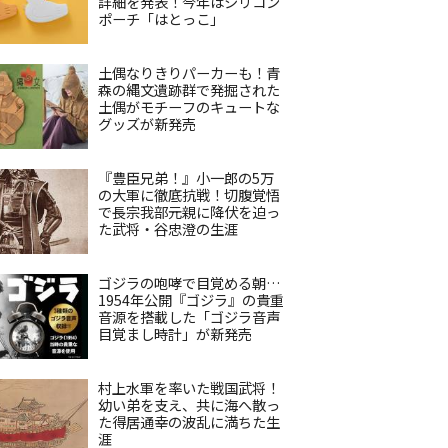
詳細を発表！今年はシリコン
ポーチ「はとっこ」
土偶なりきりパーカーも！青
森の縄文遺跡群で発掘された
土偶がモチーフのキュートな
グッズが新発売
『豊臣兄弟！』小一郎の5万
の大軍に徹底抗戦！切腹覚悟
で長宗我部元親に降伏を迫っ
た武将・谷忠澄の生涯
ゴジラの咆哮で目覚める朝…
1954年公開『ゴジラ』の貴重
音源を搭載した「ゴジラ音声
目覚まし時計」が新発売
村上水軍を率いた戦国武将！
幼い弟を支え、共に海へ散っ
た得居通幸の波乱に満ちた生
涯