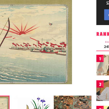
RAN
DA
2
1
2