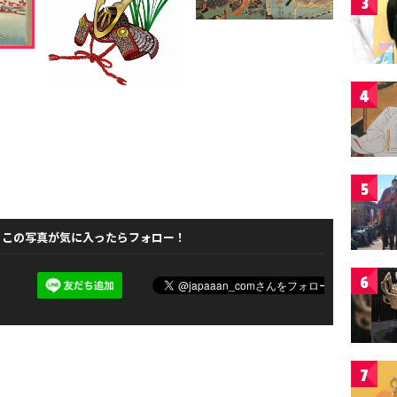
3
4
5
この写真が気に入ったらフォロー！
6
7