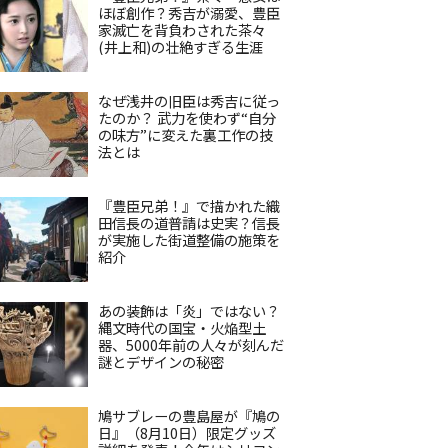
ほぼ創作？秀吉が溺愛、豊臣
家滅亡を背負わされた茶々
(井上和)の壮絶すぎる生涯
なぜ浅井の旧臣は秀吉に従っ
たのか？ 武力を使わず“自分
の味方”に変えた裏工作の技
法とは
『豊臣兄弟！』で描かれた織
田信長の道普請は史実？信長
が実施した街道整備の施策を
紹介
あの装飾は「炎」ではない？
縄文時代の国宝・火焔型土
器、5000年前の人々が刻んだ
謎とデザインの秘密
鳩サブレーの豊島屋が『鳩の
日』（8月10日）限定グッズ