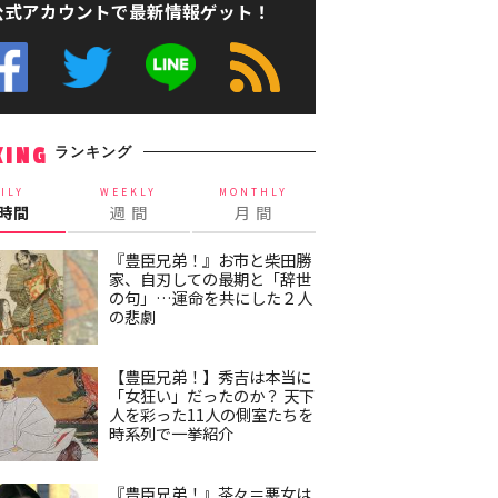
公式アカウントで最新情報ゲット！
ランキング
KING
ILY
WEEKLY
MONTHLY
4時間
週 間
月 間
『豊臣兄弟！』お市と柴田勝
家、自刃しての最期と「辞世
の句」…運命を共にした２人
の悲劇
【豊臣兄弟！】秀吉は本当に
「女狂い」だったのか？ 天下
人を彩った11人の側室たちを
時系列で一挙紹介
『豊臣兄弟！』茶々＝悪女は