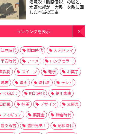
沼意次「賄賂伝説」の嘘と、
水野忠邦が「大奥」を敵に回
した本当の理由
ランキングを表示
江戸時代
戦国時代
大河ドラマ
平安時代
アニメ
ロングセラー
国武将
スイーツ
雑学
お菓子
幕末
漫画
時代劇
テレビ
べらぼう
明治時代
徳川家康
田信長
抹茶
デザイン
文房具
フィギュア
展覧会
鎌倉時代
豊臣秀吉
豊臣兄弟！
昭和時代