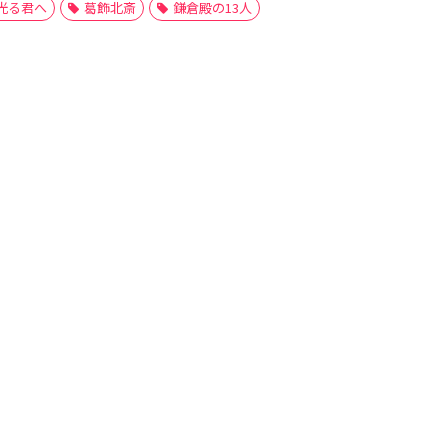
光る君へ
葛飾北斎
鎌倉殿の13人