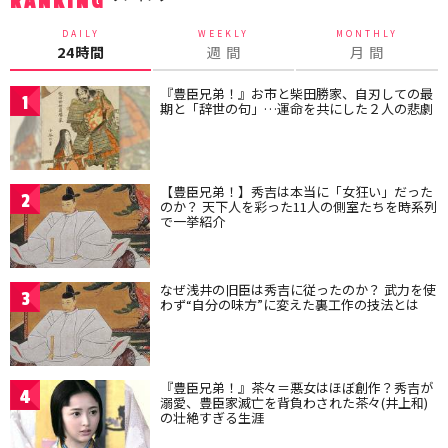
RANKING
DAILY
WEEKLY
MONTHLY
24時間
週 間
月 間
『豊臣兄弟！』お市と柴田勝家、自刃しての最
1
期と「辞世の句」…運命を共にした２人の悲劇
【豊臣兄弟！】秀吉は本当に「女狂い」だった
2
のか？ 天下人を彩った11人の側室たちを時系列
で一挙紹介
なぜ浅井の旧臣は秀吉に従ったのか？ 武力を使
3
わず“自分の味方”に変えた裏工作の技法とは
『豊臣兄弟！』茶々＝悪女はほぼ創作？秀吉が
4
溺愛、豊臣家滅亡を背負わされた茶々(井上和)
の壮絶すぎる生涯