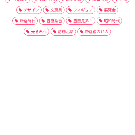
デザイン
文房具
フィギュア
展覧会
鎌倉時代
豊臣秀吉
豊臣兄弟！
昭和時代
光る君へ
葛飾北斎
鎌倉殿の13人