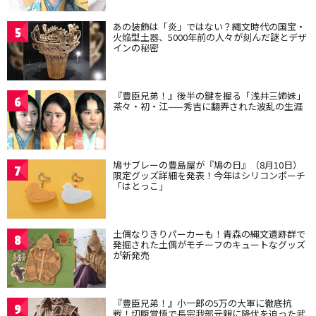
あの装飾は「炎」ではない？縄文時代の国宝・
5
火焔型土器、5000年前の人々が刻んだ謎とデザ
インの秘密
『豊臣兄弟！』後半の鍵を握る「浅井三姉妹」
6
茶々・初・江——秀吉に翻弄された波乱の生涯
鳩サブレーの豊島屋が『鳩の日』（8月10日）
7
限定グッズ詳細を発表！今年はシリコンポーチ
「はとっこ」
土偶なりきりパーカーも！青森の縄文遺跡群で
8
発掘された土偶がモチーフのキュートなグッズ
が新発売
『豊臣兄弟！』小一郎の5万の大軍に徹底抗
9
戦！切腹覚悟で長宗我部元親に降伏を迫った武