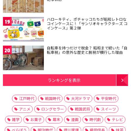
ハローキティ、ポチャッコたちが昭和レトロな
19
コインケースに！「サンリオキャラクターズ コ
インケース」第２弾
自転車を持つだけで税金？ 昭和まで続いた「自
20
転車税」の意外な歴史と脱税が横行した理由
ランキングを表示
江戸時代
戦国時代
大河ドラマ
平安時代
アニメ
ロングセラー
戦国武将
スイーツ
雑学
お菓子
幕末
漫画
時代劇
テレビ
べらぼう
明治時代
徳川家康
織田信長
抹茶