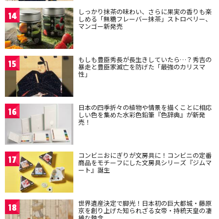
しっかり抹茶の味わい、さらに果実の香りも楽
14
しめる「無糖フレーバー抹茶」ストロベリー、
マンゴー新発売
もしも豊臣秀長が長生きしていたら…？秀吉の
15
暴走と豊臣家滅亡を防げた「最強のカリスマ
性」
日本の四季折々の植物や情景を描くことに相応
16
しい色を集めた水彩色鉛筆『色辞典』が新発
売！
コンビニおにぎりが文房具に！コンビニの定番
17
商品をモチーフにした文房具シリーズ『ジムマ
ート』誕生
世界遺産決定で脚光！日本初の巨大都城・藤原
18
京を創り上げた知られざる女帝・持統天皇の凄
絶な執念