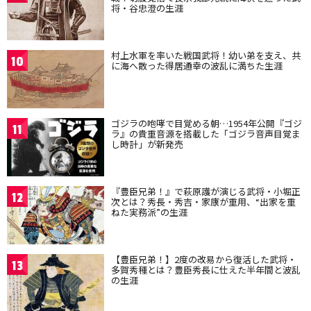
将・谷忠澄の生涯
村上水軍を率いた戦国武将！幼い弟を支え、共
10
に海へ散った得居通幸の波乱に満ちた生涯
ゴジラの咆哮で目覚める朝…1954年公開『ゴジ
11
ラ』の貴重音源を搭載した「ゴジラ音声目覚ま
し時計」が新発売
『豊臣兄弟！』で萩原護が演じる武将・小堀正
12
次とは？秀長・秀吉・家康が重用、“出家を重
ねた実務派”の生涯
【豊臣兄弟！】2度の改易から復活した武将・
13
多賀秀種とは？豊臣秀長に仕えた半年間と波乱
の生涯