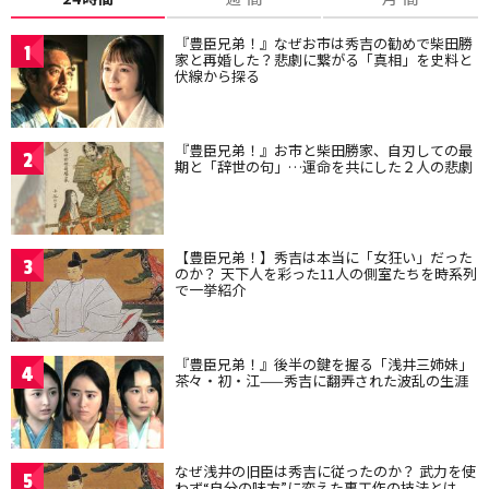
『豊臣兄弟！』なぜお市は秀吉の勧めで柴田勝
1
家と再婚した？悲劇に繋がる「真相」を史料と
伏線から探る
『豊臣兄弟！』お市と柴田勝家、自刃しての最
2
期と「辞世の句」…運命を共にした２人の悲劇
【豊臣兄弟！】秀吉は本当に「女狂い」だった
3
のか？ 天下人を彩った11人の側室たちを時系列
で一挙紹介
『豊臣兄弟！』後半の鍵を握る「浅井三姉妹」
4
茶々・初・江——秀吉に翻弄された波乱の生涯
なぜ浅井の旧臣は秀吉に従ったのか？ 武力を使
5
わず“自分の味方”に変えた裏工作の技法とは