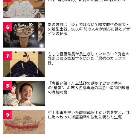
あの装飾は「炎」ではない？縄文時代の国宝・
6
火焔型土器、5000年前の人々が刻んだ謎とデザ
インの秘密
もしも豊臣秀長が長生きしていたら…？秀吉の
7
暴走と豊臣家滅亡を防げた「最強のカリスマ
性」
『豊臣兄弟！』三法師の誘拐は史実？秀吉
8
の“暴挙”、お市＆勝家再婚の真意…第30回放送
の真相考察
村上水軍を率いた戦国武将！幼い弟を支え、共
9
に海へ散った得居通幸の波乱に満ちた生涯