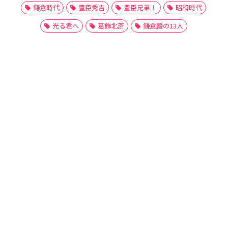
鎌倉時代
豊臣秀吉
豊臣兄弟！
昭和時代
光る君へ
葛飾北斎
鎌倉殿の13人