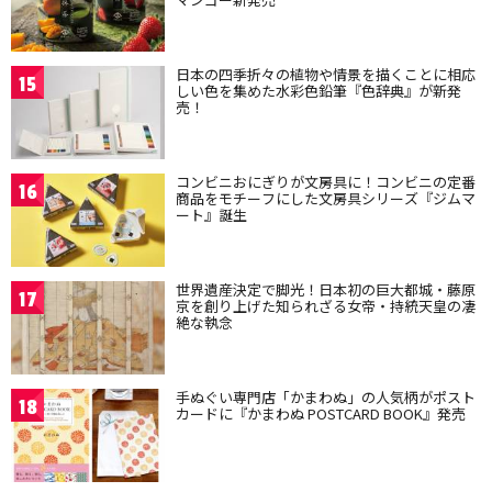
日本の四季折々の植物や情景を描くことに相応
15
しい色を集めた水彩色鉛筆『色辞典』が新発
売！
コンビニおにぎりが文房具に！コンビニの定番
16
商品をモチーフにした文房具シリーズ『ジムマ
ート』誕生
世界遺産決定で脚光！日本初の巨大都城・藤原
17
京を創り上げた知られざる女帝・持統天皇の凄
絶な執念
手ぬぐい専門店「かまわぬ」の人気柄がポスト
18
カードに『かまわぬ POSTCARD BOOK』発売