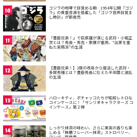
ゴジラの咆哮で目覚める朝…1954年公開『ゴジ
10
ラ』の貴重音源を搭載した「ゴジラ音声目覚ま
し時計」が新発売
『豊臣兄弟！』で萩原護が演じる武将・小堀正
11
次とは？秀長・秀吉・家康が重用、“出家を重
ねた実務派”の生涯
【豊臣兄弟！】2度の改易から復活した武将・
12
多賀秀種とは？豊臣秀長に仕えた半年間と波乱
の生涯
ハローキティ、ポチャッコたちが昭和レトロな
13
コインケースに！「サンリオキャラクターズ コ
インケース」第２弾
しっかり抹茶の味わい、さらに果実の香りも楽
14
しめる「無糖フレーバー抹茶」ストロベリー、
マンゴー新発売