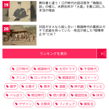
教科書と違う！江戸時代の田沼意次「賄賂伝
19
説」の嘘と、水野忠邦が「大奥」を敵に回した
本当の理由
対話がダメなら殺し合い！戦国時代の農民はガ
20
チで武器を持っていた…秀吉が発した“喧嘩停
止令”とは？
ランキングを表示
江戸時代
戦国時代
大河ドラマ
平安時代
アニメ
ロングセラー
戦国武将
スイーツ
雑学
お菓子
幕末
漫画
時代劇
テレビ
べらぼう
明治時代
徳川家康
織田信長
抹茶
デザイン
文房具
フィギュア
展覧会