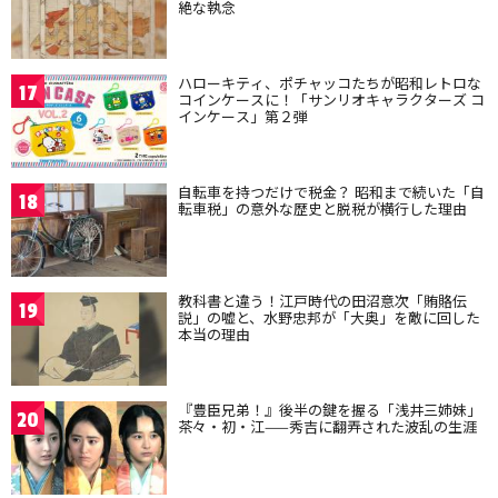
絶な執念
ハローキティ、ポチャッコたちが昭和レトロな
17
コインケースに！「サンリオキャラクターズ コ
インケース」第２弾
自転車を持つだけで税金？ 昭和まで続いた「自
18
転車税」の意外な歴史と脱税が横行した理由
教科書と違う！江戸時代の田沼意次「賄賂伝
19
説」の嘘と、水野忠邦が「大奥」を敵に回した
本当の理由
『豊臣兄弟！』後半の鍵を握る「浅井三姉妹」
20
茶々・初・江——秀吉に翻弄された波乱の生涯