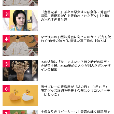
『豊臣兄弟！』茶々＝悪女はほぼ創作？秀吉が
3
溺愛、豊臣家滅亡を背負わされた茶々(井上和)
の壮絶すぎる生涯
なぜ浅井の旧臣は秀吉に従ったのか？ 武力を使
4
わず“自分の味方”に変えた裏工作の技法とは
あの装飾は「炎」ではない？縄文時代の国宝・
5
火焔型土器、5000年前の人々が刻んだ謎とデザ
インの秘密
鳩サブレーの豊島屋が『鳩の日』（8月10日）
6
限定グッズ詳細を発表！今年はシリコンポーチ
「はとっこ」
土偶なりきりパーカーも！青森の縄文遺跡群で
7