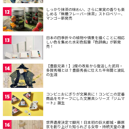
しっかり抹茶の味わい、さらに果実の香りも楽
12
しめる「無糖フレーバー抹茶」ストロベリー、
マンゴー新発売
日本の四季折々の植物や情景を描くことに相応
13
しい色を集めた水彩色鉛筆『色辞典』が新発
売！
【豊臣兄弟！】2度の改易から復活した武将・
14
多賀秀種とは？豊臣秀長に仕えた半年間と波乱
の生涯
コンビニおにぎりが文房具に！コンビニの定番
15
商品をモチーフにした文房具シリーズ『ジムマ
ート』誕生
世界遺産決定で脚光！日本初の巨大都城・藤原
16
京を創り上げた知られざる女帝・持統天皇の凄