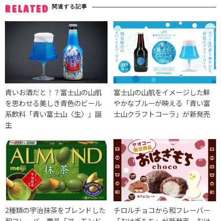
関連する記事
RELATED
青いお酒だと！？富士山の山肌
富士山の山肌をイメージした鮮
を思わせる美しき青色のビール
やかなブルーが映える「青い富
系飲料「青い富士山〈生〉」誕
士山クラフトコーラ」が新発売
生
2種類の宇治抹茶をブレンドした
チロルチョコから和フレーバー
和フレーバー商品「アーモンド
「おはぎもち」が新発売。おは