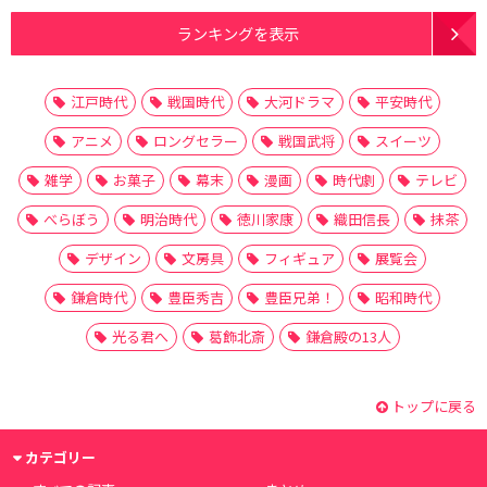
ランキングを表示
江戸時代
戦国時代
大河ドラマ
平安時代
アニメ
ロングセラー
戦国武将
スイーツ
雑学
お菓子
幕末
漫画
時代劇
テレビ
べらぼう
明治時代
徳川家康
織田信長
抹茶
デザイン
文房具
フィギュア
展覧会
鎌倉時代
豊臣秀吉
豊臣兄弟！
昭和時代
光る君へ
葛飾北斎
鎌倉殿の13人
トップに戻る
カテゴリー