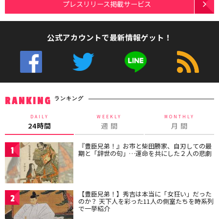
プレスリリース掲載サービス
公式アカウントで最新情報ゲット！
ランキング
RANKING
DAILY
WEEKLY
MONTHLY
24時間
週 間
月 間
『豊臣兄弟！』お市と柴田勝家、自刃しての最
1
期と「辞世の句」…運命を共にした２人の悲劇
【豊臣兄弟！】秀吉は本当に「女狂い」だった
2
のか？ 天下人を彩った11人の側室たちを時系列
で一挙紹介