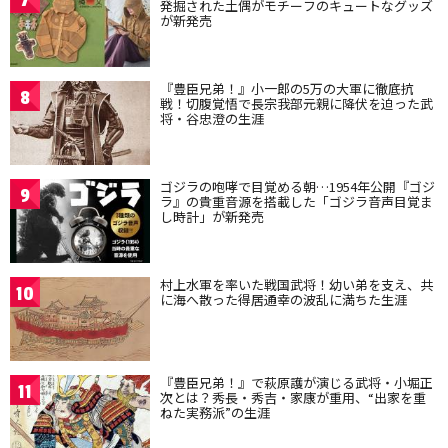
発掘された土偶がモチーフのキュートなグッズ
が新発売
『豊臣兄弟！』小一郎の5万の大軍に徹底抗
8
戦！切腹覚悟で長宗我部元親に降伏を迫った武
将・谷忠澄の生涯
ゴジラの咆哮で目覚める朝…1954年公開『ゴジ
9
ラ』の貴重音源を搭載した「ゴジラ音声目覚ま
し時計」が新発売
村上水軍を率いた戦国武将！幼い弟を支え、共
10
に海へ散った得居通幸の波乱に満ちた生涯
『豊臣兄弟！』で萩原護が演じる武将・小堀正
11
次とは？秀長・秀吉・家康が重用、“出家を重
ねた実務派”の生涯