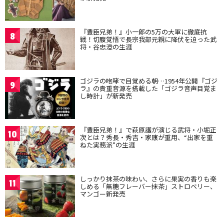
『豊臣兄弟！』小一郎の5万の大軍に徹底抗
8
戦！切腹覚悟で長宗我部元親に降伏を迫った武
将・谷忠澄の生涯
ゴジラの咆哮で目覚める朝…1954年公開『ゴジ
9
ラ』の貴重音源を搭載した「ゴジラ音声目覚ま
し時計」が新発売
『豊臣兄弟！』で萩原護が演じる武将・小堀正
10
次とは？秀長・秀吉・家康が重用、“出家を重
ねた実務派”の生涯
しっかり抹茶の味わい、さらに果実の香りも楽
11
しめる「無糖フレーバー抹茶」ストロベリー、
マンゴー新発売