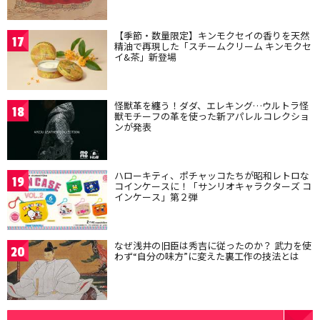
【季節・数量限定】キンモクセイの香りを天然
17
精油で再現した「スチームクリーム キンモクセ
イ&茶」新登場
怪獣革を纏う！ダダ、エレキング…ウルトラ怪
18
獣モチーフの革を使った新アパレルコレクショ
ンが発表
ハローキティ、ポチャッコたちが昭和レトロな
19
コインケースに！「サンリオキャラクターズ コ
インケース」第２弾
なぜ浅井の旧臣は秀吉に従ったのか？ 武力を使
20
わず“自分の味方”に変えた裏工作の技法とは