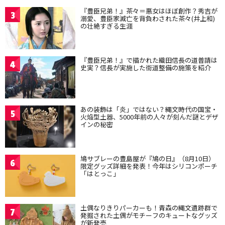
『豊臣兄弟！』茶々＝悪女はほぼ創作？秀吉が
3
溺愛、豊臣家滅亡を背負わされた茶々(井上和)
の壮絶すぎる生涯
『豊臣兄弟！』で描かれた織田信長の道普請は
4
史実？信長が実施した街道整備の施策を紹介
あの装飾は「炎」ではない？縄文時代の国宝・
5
火焔型土器、5000年前の人々が刻んだ謎とデザ
インの秘密
鳩サブレーの豊島屋が『鳩の日』（8月10日）
6
限定グッズ詳細を発表！今年はシリコンポーチ
「はとっこ」
土偶なりきりパーカーも！青森の縄文遺跡群で
7
発掘された土偶がモチーフのキュートなグッズ
が新発売