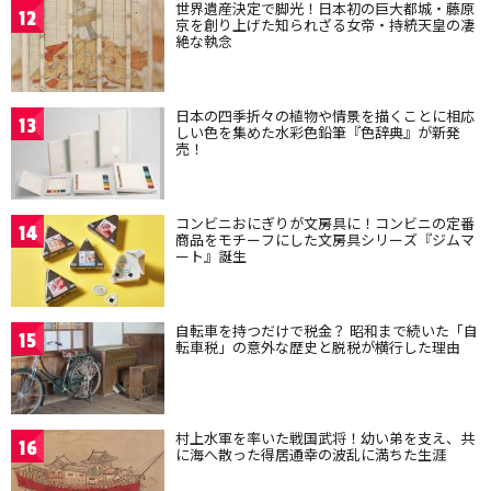
世界遺産決定で脚光！日本初の巨大都城・藤原
12
京を創り上げた知られざる女帝・持統天皇の凄
絶な執念
日本の四季折々の植物や情景を描くことに相応
13
しい色を集めた水彩色鉛筆『色辞典』が新発
売！
コンビニおにぎりが文房具に！コンビニの定番
14
商品をモチーフにした文房具シリーズ『ジムマ
ート』誕生
自転車を持つだけで税金？ 昭和まで続いた「自
15
転車税」の意外な歴史と脱税が横行した理由
村上水軍を率いた戦国武将！幼い弟を支え、共
16
に海へ散った得居通幸の波乱に満ちた生涯