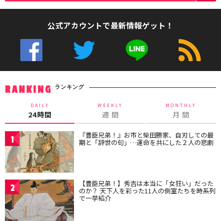
公式アカウントで最新情報ゲット！
ランキング
RANKING
DAILY
WEEKLY
MONTHLY
24時間
週 間
月 間
『豊臣兄弟！』お市と柴田勝家、自刃しての最
1
期と「辞世の句」…運命を共にした２人の悲劇
【豊臣兄弟！】秀吉は本当に「女狂い」だった
2
のか？ 天下人を彩った11人の側室たちを時系列
で一挙紹介