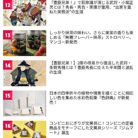
『豊臣兄弟！』で萩原護が演じる武将・小堀正
12
次とは？秀長・秀吉・家康が重用、“出家を重
ねた実務派”の生涯
しっかり抹茶の味わい、さらに果実の香りも楽
13
しめる「無糖フレーバー抹茶」ストロベリー、
マンゴー新発売
【豊臣兄弟！】2度の改易から復活した武将・
14
多賀秀種とは？豊臣秀長に仕えた半年間と波乱
の生涯
日本の四季折々の植物や情景を描くことに相応
15
しい色を集めた水彩色鉛筆『色辞典』が新発
売！
コンビニおにぎりが文房具に！コンビニの定番
16
商品をモチーフにした文房具シリーズ『ジムマ
ート』誕生