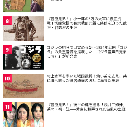
『豊臣兄弟！』小一郎の5万の大軍に徹底抗
8
戦！切腹覚悟で長宗我部元親に降伏を迫った武
将・谷忠澄の生涯
ゴジラの咆哮で目覚める朝…1954年公開『ゴジ
9
ラ』の貴重音源を搭載した「ゴジラ音声目覚ま
し時計」が新発売
村上水軍を率いた戦国武将！幼い弟を支え、共
10
に海へ散った得居通幸の波乱に満ちた生涯
『豊臣兄弟！』後半の鍵を握る「浅井三姉妹」
11
茶々・初・江——秀吉に翻弄された波乱の生涯