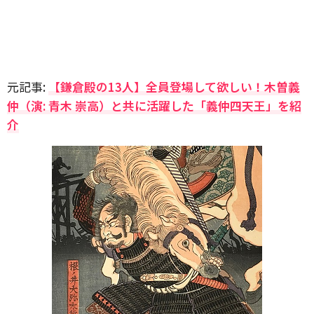
元記事:
【鎌倉殿の13人】全員登場して欲しい！木曽義
仲（演: 青木 崇高）と共に活躍した「義仲四天王」を紹
介