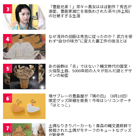
『豊臣兄弟！』茶々＝悪女はほぼ創作？秀吉が
3
溺愛、豊臣家滅亡を背負わされた茶々(井上和)
の壮絶すぎる生涯
なぜ浅井の旧臣は秀吉に従ったのか？ 武力を使
4
わず“自分の味方”に変えた裏工作の技法とは
あの装飾は「炎」ではない？縄文時代の国宝・
5
火焔型土器、5000年前の人々が刻んだ謎とデザ
インの秘密
鳩サブレーの豊島屋が『鳩の日』（8月10日）
6
限定グッズ詳細を発表！今年はシリコンポーチ
「はとっこ」
土偶なりきりパーカーも！青森の縄文遺跡群で
7
発掘された土偶がモチーフのキュートなグッズ
が新発売