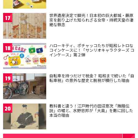
世界遺産決定で脚光！日本初の巨大都城・藤原
17
京を創り上げた知られざる女帝・持統天皇の凄
絶な執念
ハローキティ、ポチャッコたちが昭和レトロな
18
コインケースに！「サンリオキャラクターズ コ
インケース」第２弾
自転車を持つだけで税金？ 昭和まで続いた「自
19
転車税」の意外な歴史と脱税が横行した理由
教科書と違う！江戸時代の田沼意次「賄賂伝
20
説」の嘘と、水野忠邦が「大奥」を敵に回した
本当の理由