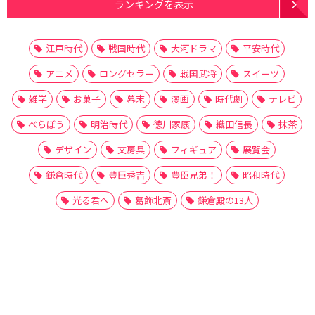
ランキングを表示
江戸時代
戦国時代
大河ドラマ
平安時代
アニメ
ロングセラー
戦国武将
スイーツ
雑学
お菓子
幕末
漫画
時代劇
テレビ
べらぼう
明治時代
徳川家康
織田信長
抹茶
デザイン
文房具
フィギュア
展覧会
鎌倉時代
豊臣秀吉
豊臣兄弟！
昭和時代
光る君へ
葛飾北斎
鎌倉殿の13人