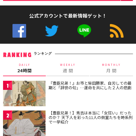
公式アカウントで最新情報ゲット！
ランキング
RANKING
DAILY
WEEKLY
MONTHLY
24時間
週 間
月 間
『豊臣兄弟！』お市と柴田勝家、自刃しての最
1
期と「辞世の句」…運命を共にした２人の悲劇
【豊臣兄弟！】秀吉は本当に「女狂い」だった
2
のか？ 天下人を彩った11人の側室たちを時系列
で一挙紹介