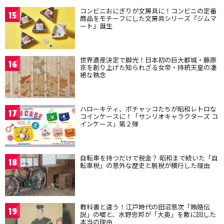
コンビニおにぎりが文房具に！コンビニの定番
15
商品をモチーフにした文房具シリーズ『ジムマ
ート』誕生
世界遺産決定で脚光！日本初の巨大都城・藤原
16
京を創り上げた知られざる女帝・持統天皇の凄
絶な執念
ハローキティ、ポチャッコたちが昭和レトロな
17
コインケースに！「サンリオキャラクターズ コ
インケース」第２弾
自転車を持つだけで税金？ 昭和まで続いた「自
18
転車税」の意外な歴史と脱税が横行した理由
教科書と違う！江戸時代の田沼意次「賄賂伝
19
説」の嘘と、水野忠邦が「大奥」を敵に回した
本当の理由