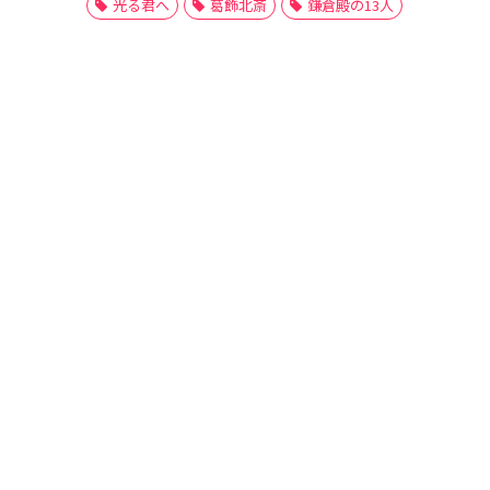
光る君へ
葛飾北斎
鎌倉殿の13人