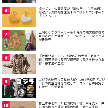
鳩サブレーの豊島屋が『鳩の日』（8月10日）
6
限定グッズ詳細を発表！今年はシリコンポーチ
「はとっこ」
土偶なりきりパーカーも！青森の縄文遺跡群で
7
発掘された土偶がモチーフのキュートなグッズ
が新発売
『豊臣兄弟！』小一郎の5万の大軍に徹底抗
8
戦！切腹覚悟で長宗我部元親に降伏を迫った武
将・谷忠澄の生涯
ゴジラの咆哮で目覚める朝…1954年公開『ゴジ
9
ラ』の貴重音源を搭載した「ゴジラ音声目覚ま
し時計」が新発売
村上水軍を率いた戦国武将！幼い弟を支え、共
10
に海へ散った得居通幸の波乱に満ちた生涯