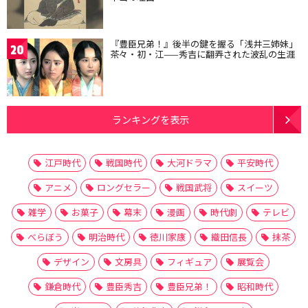
『豊臣兄弟！』後半の鍵を握る「浅井三姉妹」
20
茶々・初・江——秀吉に翻弄された波乱の生涯
ランキングを表示
江戸時代
戦国時代
大河ドラマ
平安時代
アニメ
ロングセラー
戦国武将
スイーツ
雑学
お菓子
幕末
漫画
時代劇
テレビ
べらぼう
明治時代
徳川家康
織田信長
抹茶
デザイン
文房具
フィギュア
展覧会
鎌倉時代
豊臣秀吉
豊臣兄弟！
昭和時代