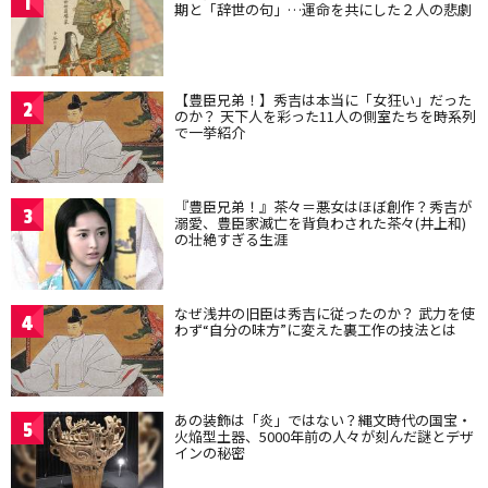
1
期と「辞世の句」…運命を共にした２人の悲劇
【豊臣兄弟！】秀吉は本当に「女狂い」だった
2
のか？ 天下人を彩った11人の側室たちを時系列
で一挙紹介
『豊臣兄弟！』茶々＝悪女はほぼ創作？秀吉が
3
溺愛、豊臣家滅亡を背負わされた茶々(井上和)
の壮絶すぎる生涯
なぜ浅井の旧臣は秀吉に従ったのか？ 武力を使
4
わず“自分の味方”に変えた裏工作の技法とは
あの装飾は「炎」ではない？縄文時代の国宝・
5
火焔型土器、5000年前の人々が刻んだ謎とデザ
インの秘密