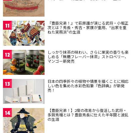
『豊臣兄弟！』で萩原護が演じる武将・小堀正
11
次とは？秀長・秀吉・家康が重用、“出家を重
ねた実務派”の生涯
しっかり抹茶の味わい、さらに果実の香りも楽
12
しめる「無糖フレーバー抹茶」ストロベリー、
マンゴー新発売
日本の四季折々の植物や情景を描くことに相応
13
しい色を集めた水彩色鉛筆『色辞典』が新発
売！
【豊臣兄弟！】2度の改易から復活した武将・
14
多賀秀種とは？豊臣秀長に仕えた半年間と波乱
の生涯