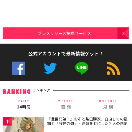
プレスリリース掲載サービス
公式アカウントで最新情報ゲット！
ランキング
RANKING
DAILY
WEEKLY
MONTHLY
24時間
週 間
月 間
『豊臣兄弟！』お市と柴田勝家、自刃しての最
1
期と「辞世の句」…運命を共にした２人の悲劇