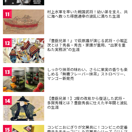
村上水軍を率いた戦国武将！幼い弟を支え、共
11
に海へ散った得居通幸の波乱に満ちた生涯
『豊臣兄弟！』で萩原護が演じる武将・小堀正
12
次とは？秀長・秀吉・家康が重用、“出家を重
ねた実務派”の生涯
しっかり抹茶の味わい、さらに果実の香りも楽
13
しめる「無糖フレーバー抹茶」ストロベリー、
マンゴー新発売
【豊臣兄弟！】2度の改易から復活した武将・
14
多賀秀種とは？豊臣秀長に仕えた半年間と波乱
の生涯
コンビニおにぎりが文房具に！コンビニの定番
15
商品をモチーフにした文房具シリーズ『ジムマ