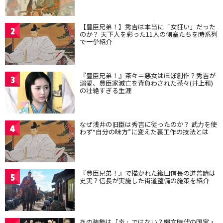
【豊臣兄弟！】秀吉は本当に「女狂い」だった
2
のか？ 天下人を彩った11人の側室たちを時系列
で一挙紹介
『豊臣兄弟！』茶々＝悪女はほぼ創作？秀吉が
3
溺愛、豊臣家滅亡を背負わされた茶々(井上和)
の壮絶すぎる生涯
なぜ浅井の旧臣は秀吉に従ったのか？ 武力を使
4
わず“自分の味方”に変えた裏工作の技法とは
『豊臣兄弟！』で描かれた織田信長の道普請は
5
史実？信長が実施した街道整備の施策を紹介
あの装飾は「炎」ではない？縄文時代の国宝・