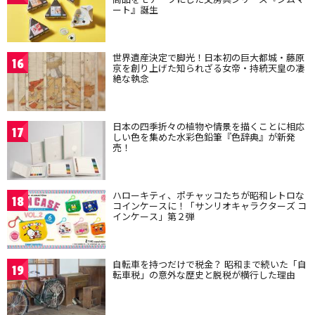
ート』誕生
世界遺産決定で脚光！日本初の巨大都城・藤原
16
京を創り上げた知られざる女帝・持統天皇の凄
絶な執念
日本の四季折々の植物や情景を描くことに相応
17
しい色を集めた水彩色鉛筆『色辞典』が新発
売！
ハローキティ、ポチャッコたちが昭和レトロな
18
コインケースに！「サンリオキャラクターズ コ
インケース」第２弾
自転車を持つだけで税金？ 昭和まで続いた「自
19
転車税」の意外な歴史と脱税が横行した理由