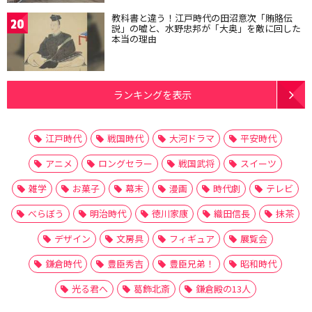
教科書と違う！江戸時代の田沼意次「賄賂伝
20
説」の嘘と、水野忠邦が「大奥」を敵に回した
本当の理由
ランキングを表示
江戸時代
戦国時代
大河ドラマ
平安時代
アニメ
ロングセラー
戦国武将
スイーツ
雑学
お菓子
幕末
漫画
時代劇
テレビ
べらぼう
明治時代
徳川家康
織田信長
抹茶
デザイン
文房具
フィギュア
展覧会
鎌倉時代
豊臣秀吉
豊臣兄弟！
昭和時代
光る君へ
葛飾北斎
鎌倉殿の13人