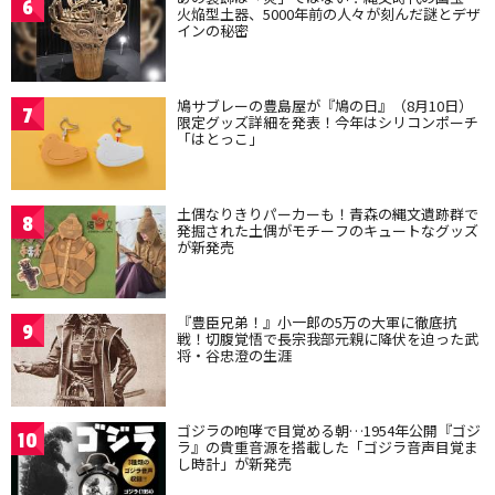
6
火焔型土器、5000年前の人々が刻んだ謎とデザ
インの秘密
鳩サブレーの豊島屋が『鳩の日』（8月10日）
7
限定グッズ詳細を発表！今年はシリコンポーチ
「はとっこ」
土偶なりきりパーカーも！青森の縄文遺跡群で
8
発掘された土偶がモチーフのキュートなグッズ
が新発売
『豊臣兄弟！』小一郎の5万の大軍に徹底抗
9
戦！切腹覚悟で長宗我部元親に降伏を迫った武
将・谷忠澄の生涯
ゴジラの咆哮で目覚める朝…1954年公開『ゴジ
10
ラ』の貴重音源を搭載した「ゴジラ音声目覚ま
し時計」が新発売