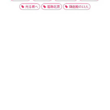
光る君へ
葛飾北斎
鎌倉殿の13人