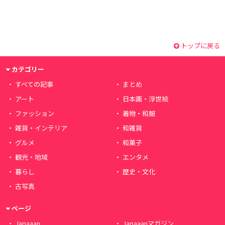
トップに戻る
カテゴリー
すべての記事
まとめ
アート
日本画・浮世絵
ファッション
着物・和服
雑貨・インテリア
和雑貨
グルメ
和菓子
観光・地域
エンタメ
暮らし
歴史・文化
古写真
ページ
Japaaan
Japaaanマガジン