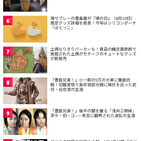
鳩サブレーの豊島屋が『鳩の日』（8月10日）
6
限定グッズ詳細を発表！今年はシリコンポーチ
「はとっこ」
土偶なりきりパーカーも！青森の縄文遺跡群で
7
発掘された土偶がモチーフのキュートなグッズ
が新発売
『豊臣兄弟！』小一郎の5万の大軍に徹底抗
8
戦！切腹覚悟で長宗我部元親に降伏を迫った武
将・谷忠澄の生涯
『豊臣兄弟！』後半の鍵を握る「浅井三姉妹」
9
茶々・初・江——秀吉に翻弄された波乱の生涯