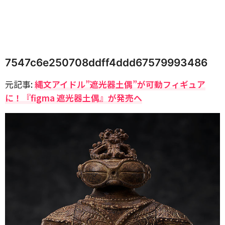
7547c6e250708ddff4ddd67579993486
元記事:
縄文アイドル”遮光器土偶”が可動フィギュア
に！『figma 遮光器土偶』が発売へ