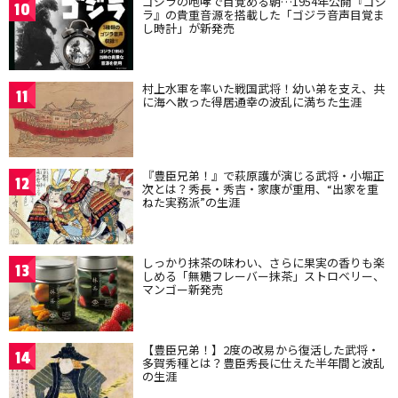
ゴジラの咆哮で目覚める朝…1954年公開『ゴジ
10
ラ』の貴重音源を搭載した「ゴジラ音声目覚ま
し時計」が新発売
村上水軍を率いた戦国武将！幼い弟を支え、共
11
に海へ散った得居通幸の波乱に満ちた生涯
『豊臣兄弟！』で萩原護が演じる武将・小堀正
12
次とは？秀長・秀吉・家康が重用、“出家を重
ねた実務派”の生涯
しっかり抹茶の味わい、さらに果実の香りも楽
13
しめる「無糖フレーバー抹茶」ストロベリー、
マンゴー新発売
【豊臣兄弟！】2度の改易から復活した武将・
14
多賀秀種とは？豊臣秀長に仕えた半年間と波乱
の生涯