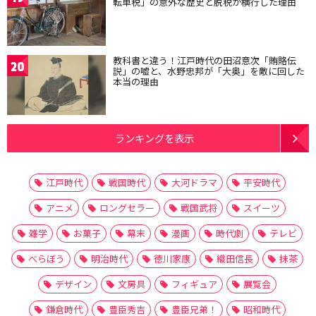
転車税」の意外な歴史と脱税が横行した理由
教科書と違う！江戸時代の田沼意次「賄賂伝
20
説」の嘘と、水野忠邦が「大奥」を敵に回した
本当の理由
ランキングを表示
江戸時代
戦国時代
大河ドラマ
平安時代
アニメ
ロングセラー
戦国武将
スイーツ
雑学
お菓子
幕末
漫画
時代劇
テレビ
べらぼう
明治時代
徳川家康
織田信長
抹茶
デザイン
文房具
フィギュア
展覧会
鎌倉時代
豊臣秀吉
豊臣兄弟！
昭和時代