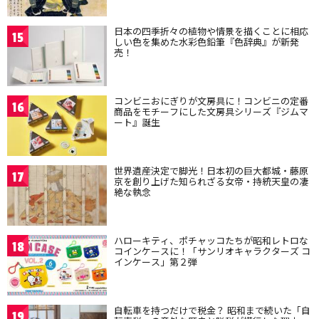
日本の四季折々の植物や情景を描くことに相応
15
しい色を集めた水彩色鉛筆『色辞典』が新発
売！
コンビニおにぎりが文房具に！コンビニの定番
16
商品をモチーフにした文房具シリーズ『ジムマ
ート』誕生
世界遺産決定で脚光！日本初の巨大都城・藤原
17
京を創り上げた知られざる女帝・持統天皇の凄
絶な執念
ハローキティ、ポチャッコたちが昭和レトロな
18
コインケースに！「サンリオキャラクターズ コ
インケース」第２弾
自転車を持つだけで税金？ 昭和まで続いた「自
19