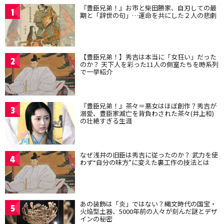
『豊臣兄弟！』お市と柴田勝家、自刃しての最
1
期と「辞世の句」…運命を共にした２人の悲劇
【豊臣兄弟！】秀吉は本当に「女狂い」だった
2
のか？ 天下人を彩った11人の側室たちを時系列
で一挙紹介
『豊臣兄弟！』茶々＝悪女はほぼ創作？秀吉が
3
溺愛、豊臣家滅亡を背負わされた茶々(井上和)
の壮絶すぎる生涯
なぜ浅井の旧臣は秀吉に従ったのか？ 武力を使
4
わず“自分の味方”に変えた裏工作の技法とは
あの装飾は「炎」ではない？縄文時代の国宝・
5
火焔型土器、5000年前の人々が刻んだ謎とデザ
インの秘密