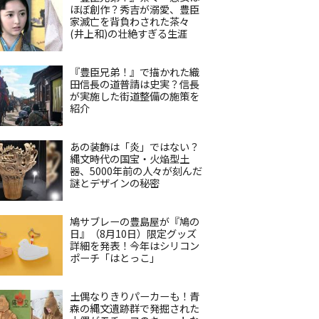
ほぼ創作？秀吉が溺愛、豊臣
家滅亡を背負わされた茶々
(井上和)の壮絶すぎる生涯
『豊臣兄弟！』で描かれた織
田信長の道普請は史実？信長
が実施した街道整備の施策を
紹介
あの装飾は「炎」ではない？
縄文時代の国宝・火焔型土
器、5000年前の人々が刻んだ
謎とデザインの秘密
鳩サブレーの豊島屋が『鳩の
日』（8月10日）限定グッズ
詳細を発表！今年はシリコン
ポーチ「はとっこ」
土偶なりきりパーカーも！青
森の縄文遺跡群で発掘された