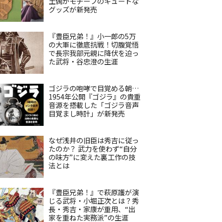
土偶がモチーフのキュートな
グッズが新発売
『豊臣兄弟！』小一郎の5万
の大軍に徹底抗戦！切腹覚悟
で長宗我部元親に降伏を迫っ
た武将・谷忠澄の生涯
ゴジラの咆哮で目覚める朝…
1954年公開『ゴジラ』の貴重
音源を搭載した「ゴジラ音声
目覚まし時計」が新発売
なぜ浅井の旧臣は秀吉に従っ
たのか？ 武力を使わず“自分
の味方”に変えた裏工作の技
法とは
『豊臣兄弟！』で萩原護が演
じる武将・小堀正次とは？秀
長・秀吉・家康が重用、“出
家を重ねた実務派”の生涯