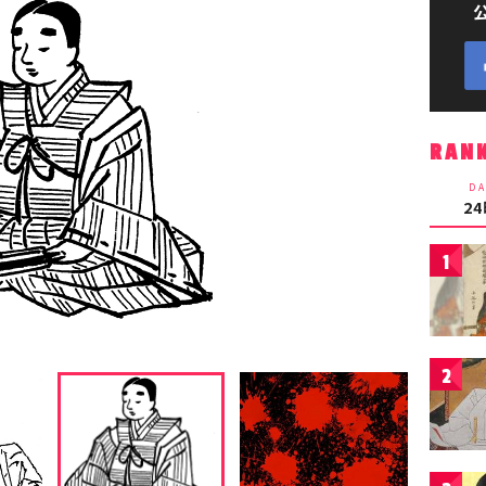
RAN
DA
2
1
2