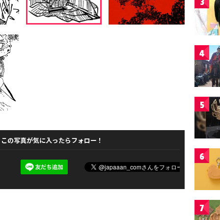
3
4
5
この写真が気に入ったらフォロー！
6
7