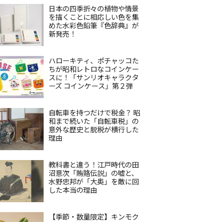
日本の四季折々の植物や情景
を描くことに相応しい色を集
めた水彩色鉛筆『色辞典』が
新発売！
ハローキティ、ポチャッコた
ちが昭和レトロなコインケー
スに！「サンリオキャラクタ
ーズ コインケース」第２弾
自転車を持つだけで税金？ 昭
和まで続いた「自転車税」の
意外な歴史と脱税が横行した
理由
教科書と違う！江戸時代の田
沼意次「賄賂伝説」の嘘と、
水野忠邦が「大奥」を敵に回
した本当の理由
【季節・数量限定】キンモク