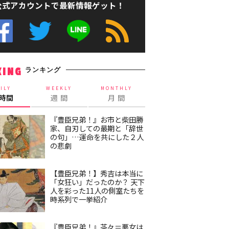
公式アカウントで最新情報ゲット！
ランキング
KING
ILY
WEEKLY
MONTHLY
4時間
週 間
月 間
『豊臣兄弟！』お市と柴田勝
家、自刃しての最期と「辞世
の句」…運命を共にした２人
の悲劇
【豊臣兄弟！】秀吉は本当に
「女狂い」だったのか？ 天下
人を彩った11人の側室たちを
時系列で一挙紹介
『豊臣兄弟！』茶々＝悪女は