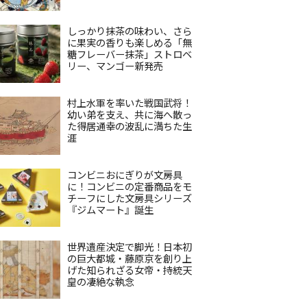
しっかり抹茶の味わい、さら
に果実の香りも楽しめる「無
糖フレーバー抹茶」ストロベ
リー、マンゴー新発売
村上水軍を率いた戦国武将！
幼い弟を支え、共に海へ散っ
た得居通幸の波乱に満ちた生
涯
コンビニおにぎりが文房具
に！コンビニの定番商品をモ
チーフにした文房具シリーズ
『ジムマート』誕生
世界遺産決定で脚光！日本初
の巨大都城・藤原京を創り上
げた知られざる女帝・持統天
皇の凄絶な執念