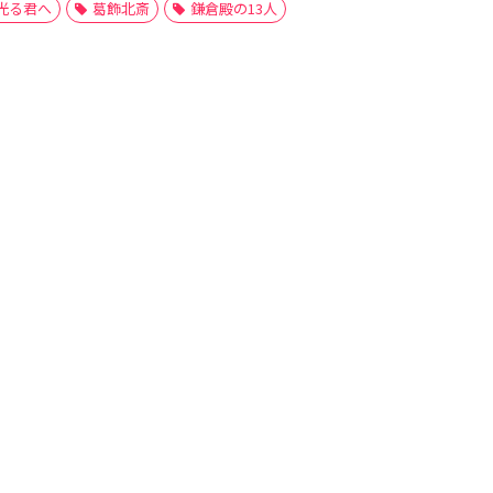
光る君へ
葛飾北斎
鎌倉殿の13人