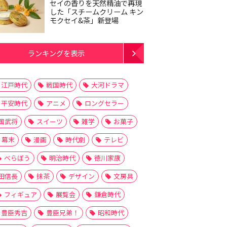
セイの香りを天然精油で再現
した「スチームクリーム キン
モクセイ&茶」新登場
ランキングを表示
江戸時代
戦国時代
大河ドラマ
平安時代
アニメ
ロングセラー
国武将
スイーツ
雑学
お菓子
幕末
漫画
時代劇
テレビ
べらぼう
明治時代
徳川家康
田信長
抹茶
デザイン
文房具
フィギュア
展覧会
鎌倉時代
豊臣秀吉
豊臣兄弟！
昭和時代