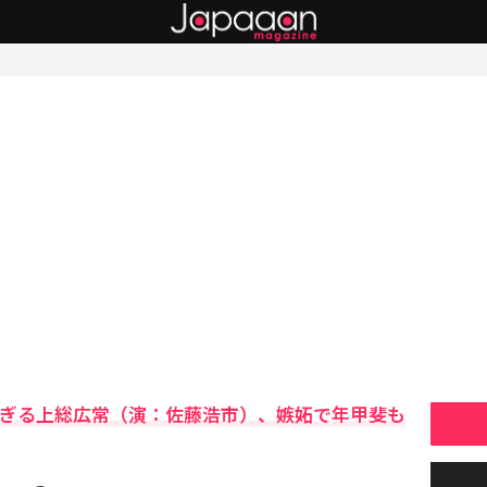
過ぎる上総広常（演：佐藤浩市）、嫉妬で年甲斐も