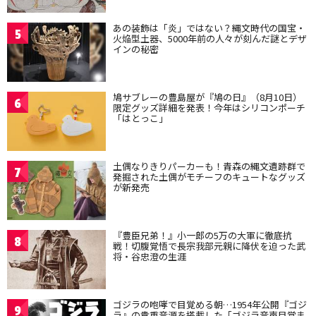
あの装飾は「炎」ではない？縄文時代の国宝・
5
火焔型土器、5000年前の人々が刻んだ謎とデザ
インの秘密
鳩サブレーの豊島屋が『鳩の日』（8月10日）
6
限定グッズ詳細を発表！今年はシリコンポーチ
「はとっこ」
土偶なりきりパーカーも！青森の縄文遺跡群で
7
発掘された土偶がモチーフのキュートなグッズ
が新発売
『豊臣兄弟！』小一郎の5万の大軍に徹底抗
8
戦！切腹覚悟で長宗我部元親に降伏を迫った武
将・谷忠澄の生涯
ゴジラの咆哮で目覚める朝…1954年公開『ゴジ
9
ラ』の貴重音源を搭載した「ゴジラ音声目覚ま