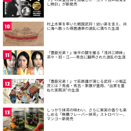
し時計」が新発売
村上水軍を率いた戦国武将！幼い弟を支え、共
10
に海へ散った得居通幸の波乱に満ちた生涯
『豊臣兄弟！』後半の鍵を握る「浅井三姉妹」
11
茶々・初・江——秀吉に翻弄された波乱の生涯
『豊臣兄弟！』で萩原護が演じる武将・小堀正
12
次とは？秀長・秀吉・家康が重用、“出家を重
ねた実務派”の生涯
しっかり抹茶の味わい、さらに果実の香りも楽
13
しめる「無糖フレーバー抹茶」ストロベリー、
マンゴー新発売