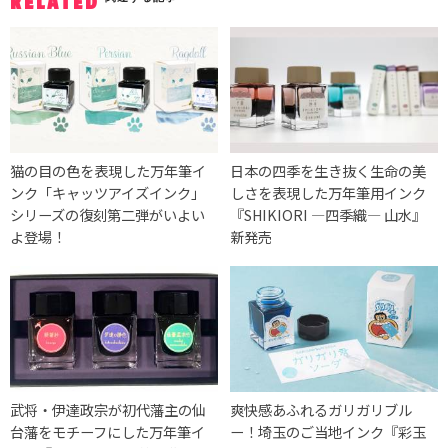
RELATED
猫の目の色を表現した万年筆イ
日本の四季を生き抜く生命の美
ンク「キャッツアイズインク」
しさを表現した万年筆用インク
シリーズの復刻第二弾がいよい
『SHIKIORI ―四季織― 山水』
よ登場！
新発売
武将・伊達政宗が初代藩主の仙
爽快感あふれるガリガリブル
台藩をモチーフにした万年筆イ
ー！埼玉のご当地インク『彩玉