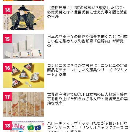
【豊臣兄弟！】2度の改易から復活した武将・
14
多賀秀種とは？豊臣秀長に仕えた半年間と波乱
の生涯
日本の四季折々の植物や情景を描くことに相応
15
しい色を集めた水彩色鉛筆『色辞典』が新発
売！
コンビニおにぎりが文房具に！コンビニの定番
16
商品をモチーフにした文房具シリーズ『ジムマ
ート』誕生
世界遺産決定で脚光！日本初の巨大都城・藤原
17
京を創り上げた知られざる女帝・持統天皇の凄
絶な執念
ハローキティ、ポチャッコたちが昭和レトロな
18
コインケースに！「サンリオキャラクターズ コ
インケース」第２弾