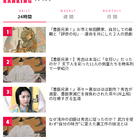
RANKING
DAILY
WEEKLY
MONTHLY
24時間
週 間
月 間
『豊臣兄弟！』お市と柴田勝家、自刃しての最
1
期と「辞世の句」…運命を共にした２人の悲劇
【豊臣兄弟！】秀吉は本当に「女狂い」だった
2
のか？ 天下人を彩った11人の側室たちを時系列
で一挙紹介
『豊臣兄弟！』茶々＝悪女はほぼ創作？秀吉が
3
溺愛、豊臣家滅亡を背負わされた茶々(井上和)
の壮絶すぎる生涯
なぜ浅井の旧臣は秀吉に従ったのか？ 武力を使
4
わず“自分の味方”に変えた裏工作の技法とは