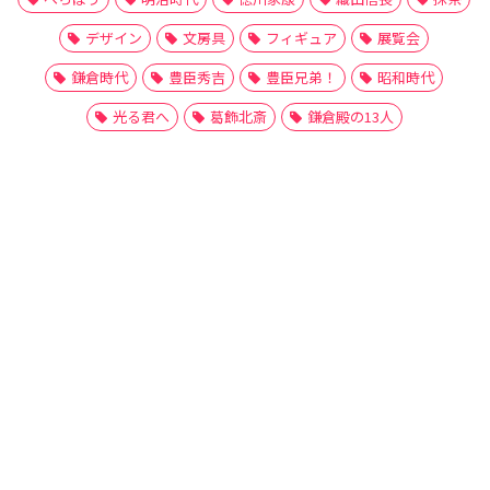
デザイン
文房具
フィギュア
展覧会
鎌倉時代
豊臣秀吉
豊臣兄弟！
昭和時代
光る君へ
葛飾北斎
鎌倉殿の13人