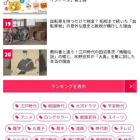
自転車を持つだけで税金？ 昭和まで続いた「自
19
転車税」の意外な歴史と脱税が横行した理由
教科書と違う！江戸時代の田沼意次「賄賂伝
20
説」の嘘と、水野忠邦が「大奥」を敵に回した
本当の理由
ランキングを表示
江戸時代
戦国時代
大河ドラマ
平安時代
アニメ
ロングセラー
戦国武将
スイーツ
雑学
お菓子
幕末
漫画
時代劇
テレビ
べらぼう
明治時代
徳川家康
織田信長
抹茶