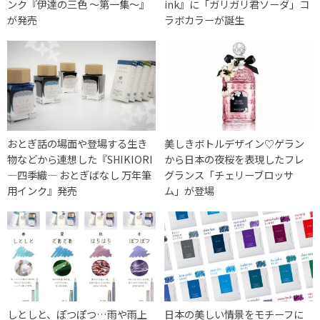
ンク『伊達の三色 ～第一集～』
ink』に「ガリガリ君ソーダ」コ
が発売
ラボカラーが誕生
おとぎ話の場面や登場する生き
美しきボトルデザイン♡ゲラン
物などから連想した『SHIKIORI
から日本の夜桜を表現したフレ
―四季織― おとぎばなし 万年筆
グランス「チェリーブロッサ
用インク』発売
ム」が登場
しとしと、ぽつぽつ…雨や雨上
日本の美しい情景をモチーフに