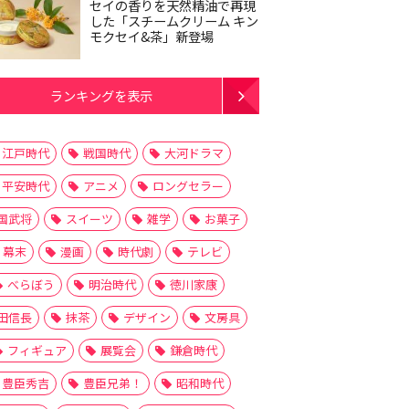
セイの香りを天然精油で再現
した「スチームクリーム キン
モクセイ&茶」新登場
ランキングを表示
江戸時代
戦国時代
大河ドラマ
平安時代
アニメ
ロングセラー
国武将
スイーツ
雑学
お菓子
幕末
漫画
時代劇
テレビ
べらぼう
明治時代
徳川家康
田信長
抹茶
デザイン
文房具
フィギュア
展覧会
鎌倉時代
豊臣秀吉
豊臣兄弟！
昭和時代