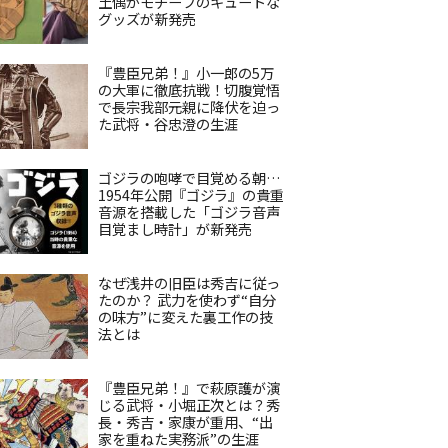
土偶がモチーフのキュートな
グッズが新発売
『豊臣兄弟！』小一郎の5万
の大軍に徹底抗戦！切腹覚悟
で長宗我部元親に降伏を迫っ
た武将・谷忠澄の生涯
ゴジラの咆哮で目覚める朝…
1954年公開『ゴジラ』の貴重
音源を搭載した「ゴジラ音声
目覚まし時計」が新発売
なぜ浅井の旧臣は秀吉に従っ
たのか？ 武力を使わず“自分
の味方”に変えた裏工作の技
法とは
『豊臣兄弟！』で萩原護が演
じる武将・小堀正次とは？秀
長・秀吉・家康が重用、“出
家を重ねた実務派”の生涯