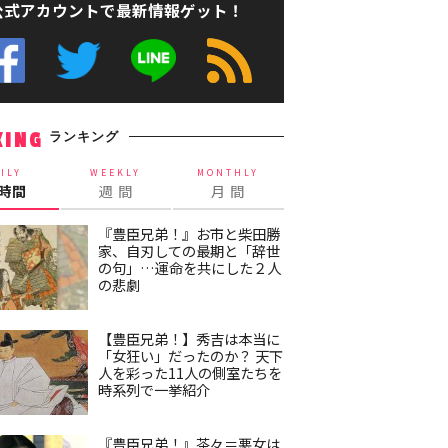
公式アカウントで最新情報ゲット！
ランキング
KING
ILY
WEEKLY
MONTHLY
4時間
週 間
月 間
『豊臣兄弟！』お市と柴田勝
家、自刃しての最期と「辞世
の句」…運命を共にした２人
の悲劇
【豊臣兄弟！】秀吉は本当に
「女狂い」だったのか？ 天下
人を彩った11人の側室たちを
時系列で一挙紹介
『豊臣兄弟！』茶々＝悪女は