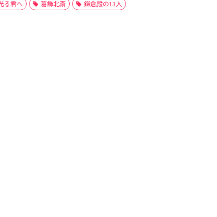
光る君へ
葛飾北斎
鎌倉殿の13人