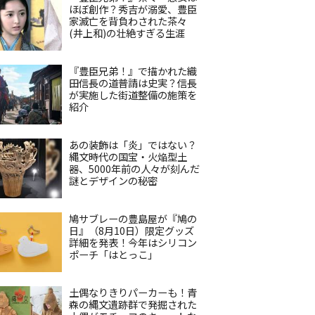
ほぼ創作？秀吉が溺愛、豊臣
家滅亡を背負わされた茶々
(井上和)の壮絶すぎる生涯
『豊臣兄弟！』で描かれた織
田信長の道普請は史実？信長
が実施した街道整備の施策を
紹介
あの装飾は「炎」ではない？
縄文時代の国宝・火焔型土
器、5000年前の人々が刻んだ
謎とデザインの秘密
鳩サブレーの豊島屋が『鳩の
日』（8月10日）限定グッズ
詳細を発表！今年はシリコン
ポーチ「はとっこ」
土偶なりきりパーカーも！青
森の縄文遺跡群で発掘された