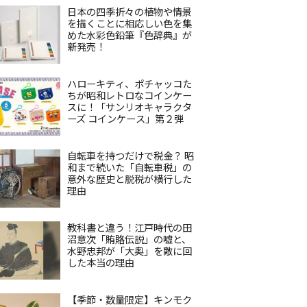
日本の四季折々の植物や情景
を描くことに相応しい色を集
めた水彩色鉛筆『色辞典』が
新発売！
ハローキティ、ポチャッコた
ちが昭和レトロなコインケー
スに！「サンリオキャラクタ
ーズ コインケース」第２弾
自転車を持つだけで税金？ 昭
和まで続いた「自転車税」の
意外な歴史と脱税が横行した
理由
教科書と違う！江戸時代の田
沼意次「賄賂伝説」の嘘と、
水野忠邦が「大奥」を敵に回
した本当の理由
【季節・数量限定】キンモク