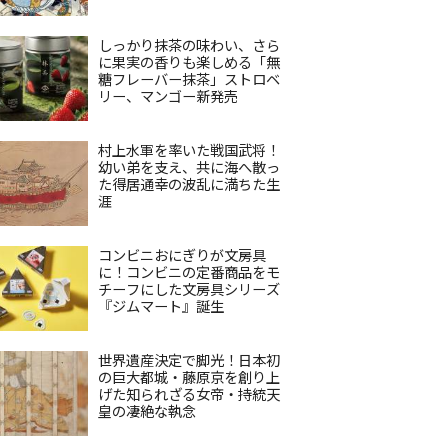
しっかり抹茶の味わい、さら
に果実の香りも楽しめる「無
糖フレーバー抹茶」ストロベ
リー、マンゴー新発売
村上水軍を率いた戦国武将！
幼い弟を支え、共に海へ散っ
た得居通幸の波乱に満ちた生
涯
コンビニおにぎりが文房具
に！コンビニの定番商品をモ
チーフにした文房具シリーズ
『ジムマート』誕生
世界遺産決定で脚光！日本初
の巨大都城・藤原京を創り上
げた知られざる女帝・持統天
皇の凄絶な執念