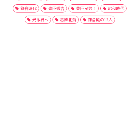
鎌倉時代
豊臣秀吉
豊臣兄弟！
昭和時代
光る君へ
葛飾北斎
鎌倉殿の13人