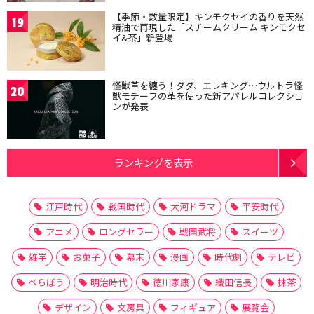
【季節・数量限定】キンモクセイの香りを天然
19
精油で再現した「スチームクリーム キンモクセ
イ&茶」新登場
怪獣革を纏う！ダダ、エレキング…ウルトラ怪
20
獣モチーフの革を使った新アパレルコレクショ
ンが発表
ランキングを表示
江戸時代
戦国時代
大河ドラマ
平安時代
アニメ
ロングセラー
戦国武将
スイーツ
雑学
お菓子
幕末
漫画
時代劇
テレビ
べらぼう
明治時代
徳川家康
織田信長
抹茶
デザイン
文房具
フィギュア
展覧会