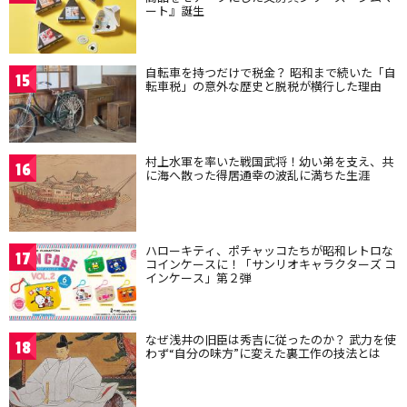
ート』誕生
自転車を持つだけで税金？ 昭和まで続いた「自
15
転車税」の意外な歴史と脱税が横行した理由
村上水軍を率いた戦国武将！幼い弟を支え、共
16
に海へ散った得居通幸の波乱に満ちた生涯
ハローキティ、ポチャッコたちが昭和レトロな
17
コインケースに！「サンリオキャラクターズ コ
インケース」第２弾
なぜ浅井の旧臣は秀吉に従ったのか？ 武力を使
18
わず“自分の味方”に変えた裏工作の技法とは