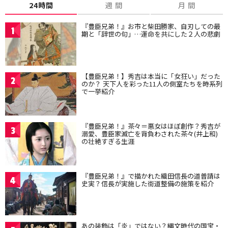
24時間
週 間
月 間
『豊臣兄弟！』お市と柴田勝家、自刃しての最
1
期と「辞世の句」…運命を共にした２人の悲劇
【豊臣兄弟！】秀吉は本当に「女狂い」だった
2
のか？ 天下人を彩った11人の側室たちを時系列
で一挙紹介
『豊臣兄弟！』茶々＝悪女はほぼ創作？秀吉が
3
溺愛、豊臣家滅亡を背負わされた茶々(井上和)
の壮絶すぎる生涯
『豊臣兄弟！』で描かれた織田信長の道普請は
4
史実？信長が実施した街道整備の施策を紹介
あの装飾は「炎」ではない？縄文時代の国宝・