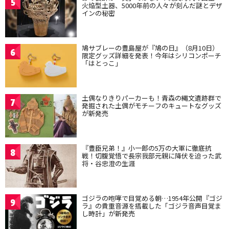
5
火焔型土器、5000年前の人々が刻んだ謎とデザ
インの秘密
鳩サブレーの豊島屋が『鳩の日』（8月10日）
6
限定グッズ詳細を発表！今年はシリコンポーチ
「はとっこ」
土偶なりきりパーカーも！青森の縄文遺跡群で
7
発掘された土偶がモチーフのキュートなグッズ
が新発売
『豊臣兄弟！』小一郎の5万の大軍に徹底抗
8
戦！切腹覚悟で長宗我部元親に降伏を迫った武
将・谷忠澄の生涯
ゴジラの咆哮で目覚める朝…1954年公開『ゴジ
9
ラ』の貴重音源を搭載した「ゴジラ音声目覚ま
し時計」が新発売