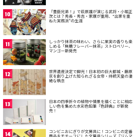
『豊臣兄弟！』で萩原護が演じる武将・小堀正
10
次とは？秀長・秀吉・家康が重用、“出家を重
ねた実務派”の生涯
しっかり抹茶の味わい、さらに果実の香りも楽
11
しめる「無糖フレーバー抹茶」ストロベリー、
マンゴー新発売
世界遺産決定で脚光！日本初の巨大都城・藤原
12
京を創り上げた知られざる女帝・持統天皇の凄
絶な執念
日本の四季折々の植物や情景を描くことに相応
13
しい色を集めた水彩色鉛筆『色辞典』が新発
売！
コンビニおにぎりが文房具に！コンビニの定番
14
商品をモチーフにした文房具シリーズ『ジムマ