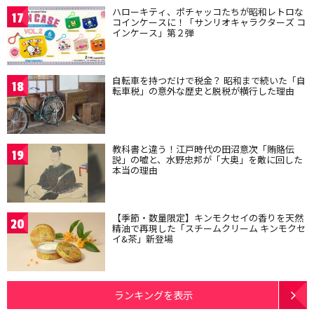
ハローキティ、ポチャッコたちが昭和レトロな
17
コインケースに！「サンリオキャラクターズ コ
インケース」第２弾
自転車を持つだけで税金？ 昭和まで続いた「自
18
転車税」の意外な歴史と脱税が横行した理由
教科書と違う！江戸時代の田沼意次「賄賂伝
19
説」の嘘と、水野忠邦が「大奥」を敵に回した
本当の理由
【季節・数量限定】キンモクセイの香りを天然
20
精油で再現した「スチームクリーム キンモクセ
イ&茶」新登場
ランキングを表示