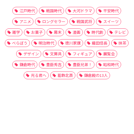
江戸時代
戦国時代
大河ドラマ
平安時代
アニメ
ロングセラー
戦国武将
スイーツ
雑学
お菓子
幕末
漫画
時代劇
テレビ
べらぼう
明治時代
徳川家康
織田信長
抹茶
デザイン
文房具
フィギュア
展覧会
鎌倉時代
豊臣秀吉
豊臣兄弟！
昭和時代
光る君へ
葛飾北斎
鎌倉殿の13人