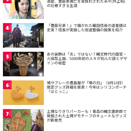
溺愛、豊臣家滅亡を背負わされた茶々(井上和)
の壮絶すぎる生涯
『豊臣兄弟！』で描かれた織田信長の道普請は
4
史実？信長が実施した街道整備の施策を紹介
あの装飾は「炎」ではない？縄文時代の国宝・
5
火焔型土器、5000年前の人々が刻んだ謎とデザ
インの秘密
鳩サブレーの豊島屋が『鳩の日』（8月10日）
6
限定グッズ詳細を発表！今年はシリコンポーチ
「はとっこ」
土偶なりきりパーカーも！青森の縄文遺跡群で
7
発掘された土偶がモチーフのキュートなグッズ
が新発売