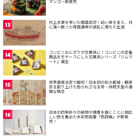
マンゴー新発売
村上水軍を率いた戦国武将！幼い弟を支え、共
13
に海へ散った得居通幸の波乱に満ちた生涯
コンビニおにぎりが文房具に！コンビニの定番
14
商品をモチーフにした文房具シリーズ『ジムマ
ート』誕生
世界遺産決定で脚光！日本初の巨大都城・藤原
15
京を創り上げた知られざる女帝・持統天皇の凄
絶な執念
日本の四季折々の植物や情景を描くことに相応
16
しい色を集めた水彩色鉛筆『色辞典』が新発
売！