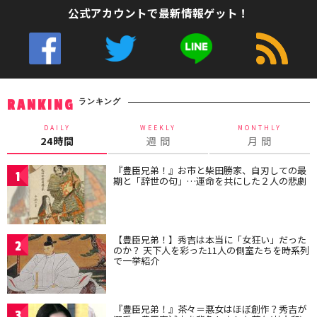
公式アカウントで最新情報ゲット！
ランキング
RANKING
DAILY
WEEKLY
MONTHLY
24時間
週 間
月 間
『豊臣兄弟！』お市と柴田勝家、自刃しての最
1
期と「辞世の句」…運命を共にした２人の悲劇
【豊臣兄弟！】秀吉は本当に「女狂い」だった
2
のか？ 天下人を彩った11人の側室たちを時系列
で一挙紹介
『豊臣兄弟！』茶々＝悪女はほぼ創作？秀吉が
3