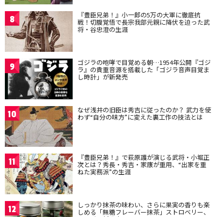
『豊臣兄弟！』小一郎の5万の大軍に徹底抗
8
戦！切腹覚悟で長宗我部元親に降伏を迫った武
将・谷忠澄の生涯
ゴジラの咆哮で目覚める朝…1954年公開『ゴジ
9
ラ』の貴重音源を搭載した「ゴジラ音声目覚ま
し時計」が新発売
なぜ浅井の旧臣は秀吉に従ったのか？ 武力を使
10
わず“自分の味方”に変えた裏工作の技法とは
『豊臣兄弟！』で萩原護が演じる武将・小堀正
11
次とは？秀長・秀吉・家康が重用、“出家を重
ねた実務派”の生涯
しっかり抹茶の味わい、さらに果実の香りも楽
12
しめる「無糖フレーバー抹茶」ストロベリー、