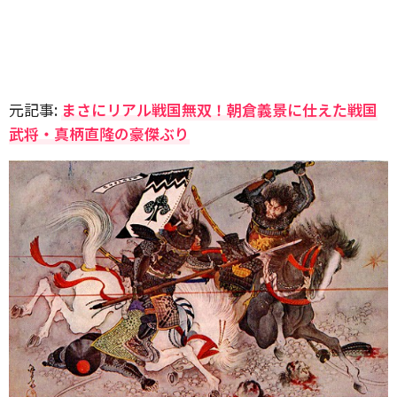
元記事:
まさにリアル戦国無双！朝倉義景に仕えた戦国
武将・真柄直隆の豪傑ぶり