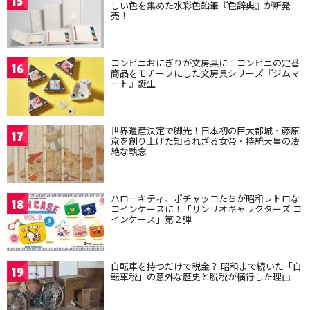
15
しい色を集めた水彩色鉛筆『色辞典』が新発
売！
コンビニおにぎりが文房具に！コンビニの定番
16
商品をモチーフにした文房具シリーズ『ジムマ
ート』誕生
世界遺産決定で脚光！日本初の巨大都城・藤原
17
京を創り上げた知られざる女帝・持統天皇の凄
絶な執念
ハローキティ、ポチャッコたちが昭和レトロな
18
コインケースに！「サンリオキャラクターズ コ
インケース」第２弾
自転車を持つだけで税金？ 昭和まで続いた「自
19
転車税」の意外な歴史と脱税が横行した理由