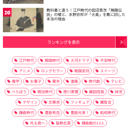
教科書と違う！江戸時代の田沼意次「賄賂伝
20
説」の嘘と、水野忠邦が「大奥」を敵に回した
本当の理由
ランキングを表示
江戸時代
戦国時代
大河ドラマ
平安時代
アニメ
ロングセラー
戦国武将
スイーツ
雑学
お菓子
幕末
漫画
時代劇
テレビ
べらぼう
明治時代
徳川家康
織田信長
抹茶
デザイン
文房具
フィギュア
展覧会
鎌倉時代
豊臣秀吉
豊臣兄弟！
昭和時代
光る君へ
葛飾北斎
鎌倉殿の13人