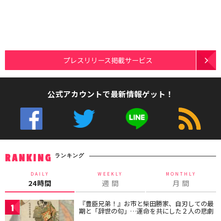
プレスリリース掲載サービス
公式アカウントで最新情報ゲット！
ランキング
RANKING
DAILY
WEEKLY
MONTHLY
24時間
週 間
月 間
『豊臣兄弟！』お市と柴田勝家、自刃しての最
1
期と「辞世の句」…運命を共にした２人の悲劇