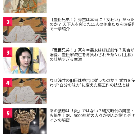
【豊臣兄弟！】秀吉は本当に「女狂い」だった
2
のか？ 天下人を彩った11人の側室たちを時系列
で一挙紹介
『豊臣兄弟！』茶々＝悪女はほぼ創作？秀吉が
3
溺愛、豊臣家滅亡を背負わされた茶々(井上和)
の壮絶すぎる生涯
なぜ浅井の旧臣は秀吉に従ったのか？ 武力を使
4
わず“自分の味方”に変えた裏工作の技法とは
あの装飾は「炎」ではない？縄文時代の国宝・
5
火焔型土器、5000年前の人々が刻んだ謎とデザ
インの秘密