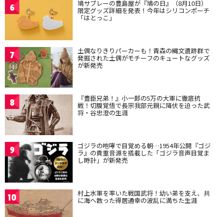
鳩サブレーの豊島屋が『鳩の日』（8月10日）
6
限定グッズ詳細を発表！今年はシリコンポーチ
「はとっこ」
土偶なりきりパーカーも！青森の縄文遺跡群で
7
発掘された土偶がモチーフのキュートなグッズ
が新発売
『豊臣兄弟！』小一郎の5万の大軍に徹底抗
8
戦！切腹覚悟で長宗我部元親に降伏を迫った武
将・谷忠澄の生涯
ゴジラの咆哮で目覚める朝…1954年公開『ゴジ
9
ラ』の貴重音源を搭載した「ゴジラ音声目覚ま
し時計」が新発売
村上水軍を率いた戦国武将！幼い弟を支え、共
10
に海へ散った得居通幸の波乱に満ちた生涯