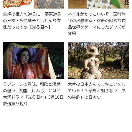
父親の権力の道具に…藤原道長
ネイルがかっこいいぞ！室町時
の三女・藤原威子とはどんな女
代の水墨画家・雪舟の幽玄な作
性だったのか【光る君へ】
品世界をテーマにしたグッズが
登場
ラブシーンの意味、和歌と漢詩
大昔の日本人もマニキュアをし
の違い、剣璽（けんじ）とは？
ていた！？意外と知らない「爪
大河ドラマ「光る君へ」3月10日
の装飾」の日本史
放送振り返り