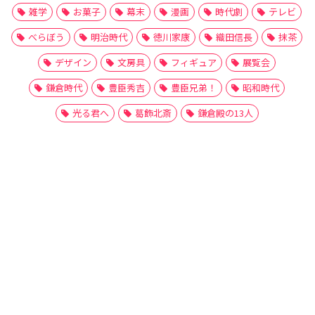
雑学
お菓子
幕末
漫画
時代劇
テレビ
べらぼう
明治時代
徳川家康
織田信長
抹茶
デザイン
文房具
フィギュア
展覧会
鎌倉時代
豊臣秀吉
豊臣兄弟！
昭和時代
光る君へ
葛飾北斎
鎌倉殿の13人