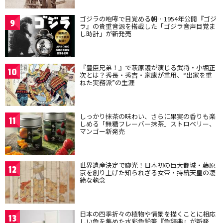
ゴジラの咆哮で目覚める朝…1954年公開『ゴジ
9
ラ』の貴重音源を搭載した「ゴジラ音声目覚ま
し時計」が新発売
『豊臣兄弟！』で萩原護が演じる武将・小堀正
10
次とは？秀長・秀吉・家康が重用、“出家を重
ねた実務派”の生涯
しっかり抹茶の味わい、さらに果実の香りも楽
11
しめる「無糖フレーバー抹茶」ストロベリー、
マンゴー新発売
世界遺産決定で脚光！日本初の巨大都城・藤原
12
京を創り上げた知られざる女帝・持統天皇の凄
絶な執念
日本の四季折々の植物や情景を描くことに相応
13
しい色を集めた水彩色鉛筆『色辞典』が新発