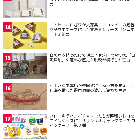
売！
コンビニおにぎりが文房具に！コンビニの定番
14
商品をモチーフにした文房具シリーズ『ジムマ
ート』誕生
自転車を持つだけで税金？ 昭和まで続いた「自
15
転車税」の意外な歴史と脱税が横行した理由
村上水軍を率いた戦国武将！幼い弟を支え、共
16
に海へ散った得居通幸の波乱に満ちた生涯
ハローキティ、ポチャッコたちが昭和レトロな
17
コインケースに！「サンリオキャラクターズ コ
インケース」第２弾