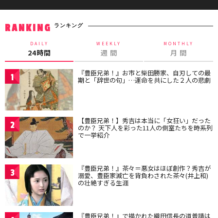
ランキング
RANKING
DAILY
WEEKLY
MONTHLY
24時間
週 間
月 間
『豊臣兄弟！』お市と柴田勝家、自刃しての最
1
期と「辞世の句」…運命を共にした２人の悲劇
【豊臣兄弟！】秀吉は本当に「女狂い」だった
2
のか？ 天下人を彩った11人の側室たちを時系列
で一挙紹介
『豊臣兄弟！』茶々＝悪女はほぼ創作？秀吉が
3
溺愛、豊臣家滅亡を背負わされた茶々(井上和)
の壮絶すぎる生涯
『豊臣兄弟！』で描かれた織田信長の道普請は