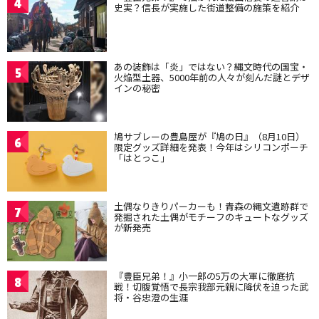
4
史実？信長が実施した街道整備の施策を紹介
あの装飾は「炎」ではない？縄文時代の国宝・
5
火焔型土器、5000年前の人々が刻んだ謎とデザ
インの秘密
鳩サブレーの豊島屋が『鳩の日』（8月10日）
6
限定グッズ詳細を発表！今年はシリコンポーチ
「はとっこ」
土偶なりきりパーカーも！青森の縄文遺跡群で
7
発掘された土偶がモチーフのキュートなグッズ
が新発売
『豊臣兄弟！』小一郎の5万の大軍に徹底抗
8
戦！切腹覚悟で長宗我部元親に降伏を迫った武
将・谷忠澄の生涯