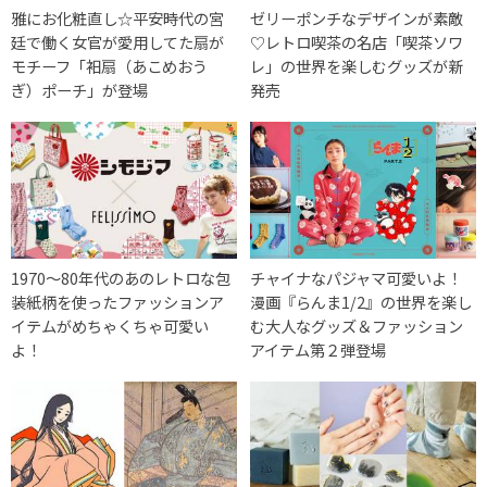
雅にお化粧直し☆平安時代の宮
ゼリーポンチなデザインが素敵
廷で働く女官が愛用してた扇が
♡レトロ喫茶の名店「喫茶ソワ
モチーフ「衵扇（あこめおう
レ」の世界を楽しむグッズが新
ぎ）ポーチ」が登場
発売
1970～80年代のあのレトロな包
チャイナなパジャマ可愛いよ！
装紙柄を使ったファッションア
漫画『らんま1/2』の世界を楽し
イテムがめちゃくちゃ可愛い
む大人なグッズ＆ファッション
よ！
アイテム第２弾登場