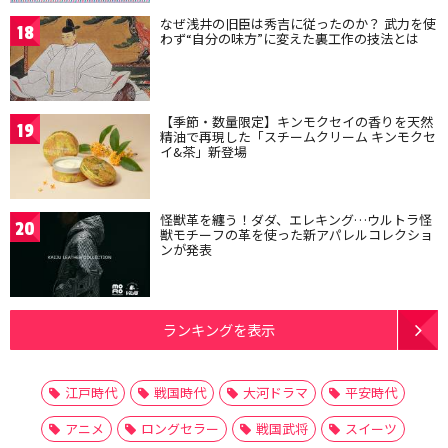
なぜ浅井の旧臣は秀吉に従ったのか？ 武力を使
18
わず“自分の味方”に変えた裏工作の技法とは
【季節・数量限定】キンモクセイの香りを天然
19
精油で再現した「スチームクリーム キンモクセ
イ&茶」新登場
怪獣革を纏う！ダダ、エレキング…ウルトラ怪
20
獣モチーフの革を使った新アパレルコレクショ
ンが発表
ランキングを表示
江戸時代
戦国時代
大河ドラマ
平安時代
アニメ
ロングセラー
戦国武将
スイーツ