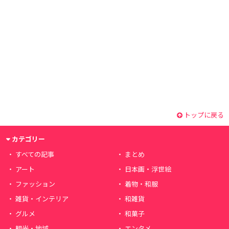
トップに戻る
カテゴリー
すべての記事
まとめ
アート
日本画・浮世絵
ファッション
着物・和服
雑貨・インテリア
和雑貨
グルメ
和菓子
観光・地域
エンタメ