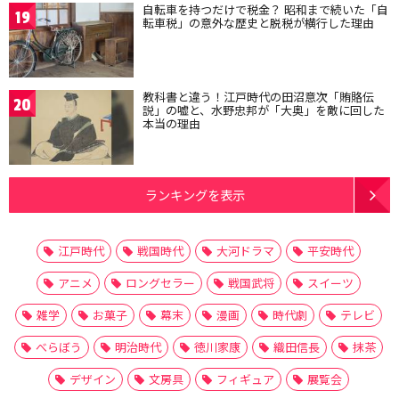
自転車を持つだけで税金？ 昭和まで続いた「自
19
転車税」の意外な歴史と脱税が横行した理由
教科書と違う！江戸時代の田沼意次「賄賂伝
20
説」の嘘と、水野忠邦が「大奥」を敵に回した
本当の理由
ランキングを表示
江戸時代
戦国時代
大河ドラマ
平安時代
アニメ
ロングセラー
戦国武将
スイーツ
雑学
お菓子
幕末
漫画
時代劇
テレビ
べらぼう
明治時代
徳川家康
織田信長
抹茶
デザイン
文房具
フィギュア
展覧会