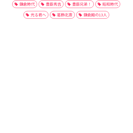
鎌倉時代
豊臣秀吉
豊臣兄弟！
昭和時代
光る君へ
葛飾北斎
鎌倉殿の13人