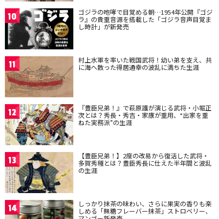
ゴジラの咆哮で目覚める朝…1954年公開『ゴジ
10
ラ』の貴重音源を搭載した「ゴジラ音声目覚ま
し時計」が新発売
村上水軍を率いた戦国武将！幼い弟を支え、共
11
に海へ散った得居通幸の波乱に満ちた生涯
『豊臣兄弟！』で萩原護が演じる武将・小堀正
12
次とは？秀長・秀吉・家康が重用、“出家を重
ねた実務派”の生涯
【豊臣兄弟！】2度の改易から復活した武将・
13
多賀秀種とは？豊臣秀長に仕えた半年間と波乱
の生涯
しっかり抹茶の味わい、さらに果実の香りも楽
14
しめる「無糖フレーバー抹茶」ストロベリー、
マンゴー新発売