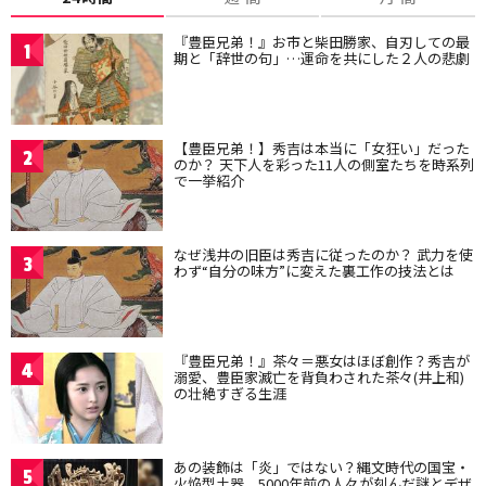
『豊臣兄弟！』お市と柴田勝家、自刃しての最
1
期と「辞世の句」…運命を共にした２人の悲劇
【豊臣兄弟！】秀吉は本当に「女狂い」だった
2
のか？ 天下人を彩った11人の側室たちを時系列
で一挙紹介
なぜ浅井の旧臣は秀吉に従ったのか？ 武力を使
3
わず“自分の味方”に変えた裏工作の技法とは
『豊臣兄弟！』茶々＝悪女はほぼ創作？秀吉が
4
溺愛、豊臣家滅亡を背負わされた茶々(井上和)
の壮絶すぎる生涯
あの装飾は「炎」ではない？縄文時代の国宝・
5
火焔型土器、5000年前の人々が刻んだ謎とデザ