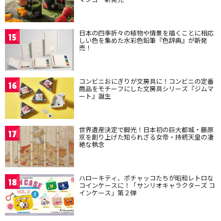
日本の四季折々の植物や情景を描くことに相応
15
しい色を集めた水彩色鉛筆『色辞典』が新発
売！
コンビニおにぎりが文房具に！コンビニの定番
16
商品をモチーフにした文房具シリーズ『ジムマ
ート』誕生
世界遺産決定で脚光！日本初の巨大都城・藤原
17
京を創り上げた知られざる女帝・持統天皇の凄
絶な執念
ハローキティ、ポチャッコたちが昭和レトロな
18
コインケースに！「サンリオキャラクターズ コ
インケース」第２弾