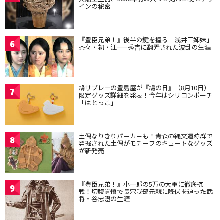
インの秘密
『豊臣兄弟！』後半の鍵を握る「浅井三姉妹」
6
茶々・初・江——秀吉に翻弄された波乱の生涯
鳩サブレーの豊島屋が『鳩の日』（8月10日）
7
限定グッズ詳細を発表！今年はシリコンポーチ
「はとっこ」
土偶なりきりパーカーも！青森の縄文遺跡群で
8
発掘された土偶がモチーフのキュートなグッズ
が新発売
『豊臣兄弟！』小一郎の5万の大軍に徹底抗
9
戦！切腹覚悟で長宗我部元親に降伏を迫った武
将・谷忠澄の生涯