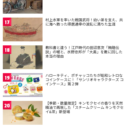
村上水軍を率いた戦国武将！幼い弟を支え、共
17
に海へ散った得居通幸の波乱に満ちた生涯
教科書と違う！江戸時代の田沼意次「賄賂伝
18
説」の嘘と、水野忠邦が「大奥」を敵に回した
本当の理由
ハローキティ、ポチャッコたちが昭和レトロな
19
コインケースに！「サンリオキャラクターズ コ
インケース」第２弾
【季節・数量限定】キンモクセイの香りを天然
20
精油で再現した「スチームクリーム キンモクセ
イ&茶」新登場