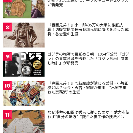
発掘された土偶がモチーフのキュートなグッズ
が新発売
『豊臣兄弟！』小一郎の5万の大軍に徹底抗
8
戦！切腹覚悟で長宗我部元親に降伏を迫った武
将・谷忠澄の生涯
ゴジラの咆哮で目覚める朝…1954年公開『ゴジ
9
ラ』の貴重音源を搭載した「ゴジラ音声目覚ま
し時計」が新発売
『豊臣兄弟！』で萩原護が演じる武将・小堀正
10
次とは？秀長・秀吉・家康が重用、“出家を重
ねた実務派”の生涯
なぜ浅井の旧臣は秀吉に従ったのか？ 武力を使
11
わず“自分の味方”に変えた裏工作の技法とは