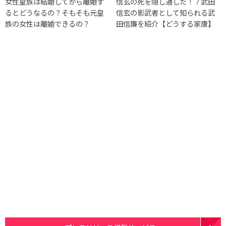
女性皇族は結婚してから離婚す
信玄の死を隠し通した！？武田
るとどうなるの？そもそも元皇
信玄の影武者として知られる武
族の女性は離婚できるの？
田信廉を紹介【どうする家康】