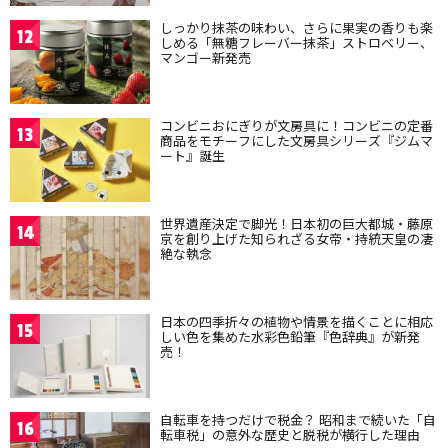
しっかり抹茶の味わい、さらに果実の香りも楽
12
しめる「無糖フレーバー抹茶」ストロベリー、
マンゴー新発売
コンビニおにぎりが文房具に！コンビニの定番
13
商品をモチーフにした文房具シリーズ『ジムマ
ート』誕生
世界遺産決定で脚光！日本初の巨大都城・藤原
14
京を創り上げた知られざる女帝・持統天皇の凄
絶な執念
日本の四季折々の植物や情景を描くことに相応
15
しい色を集めた水彩色鉛筆『色辞典』が新発
売！
自転車を持つだけで税金？ 昭和まで続いた「自
16
転車税」の意外な歴史と脱税が横行した理由