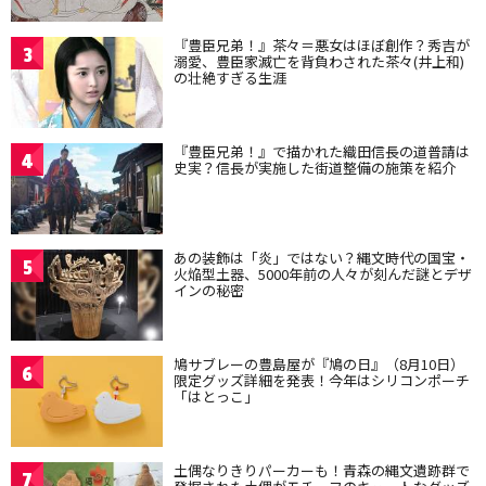
『豊臣兄弟！』茶々＝悪女はほぼ創作？秀吉が
3
溺愛、豊臣家滅亡を背負わされた茶々(井上和)
の壮絶すぎる生涯
『豊臣兄弟！』で描かれた織田信長の道普請は
4
史実？信長が実施した街道整備の施策を紹介
あの装飾は「炎」ではない？縄文時代の国宝・
5
火焔型土器、5000年前の人々が刻んだ謎とデザ
インの秘密
鳩サブレーの豊島屋が『鳩の日』（8月10日）
6
限定グッズ詳細を発表！今年はシリコンポーチ
「はとっこ」
土偶なりきりパーカーも！青森の縄文遺跡群で
7