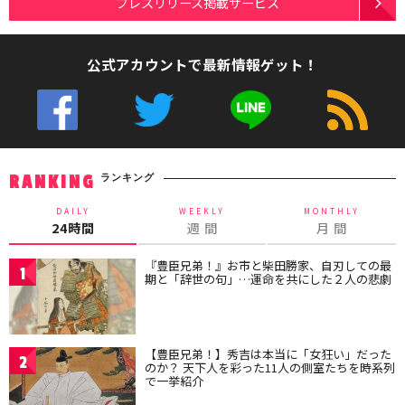
プレスリリース掲載サービス
公式アカウントで最新情報ゲット！
ランキング
RANKING
DAILY
WEEKLY
MONTHLY
24時間
週 間
月 間
『豊臣兄弟！』お市と柴田勝家、自刃しての最
1
期と「辞世の句」…運命を共にした２人の悲劇
【豊臣兄弟！】秀吉は本当に「女狂い」だった
2
のか？ 天下人を彩った11人の側室たちを時系列
で一挙紹介