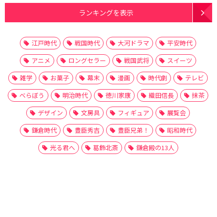
ランキングを表示
江戸時代
戦国時代
大河ドラマ
平安時代
アニメ
ロングセラー
戦国武将
スイーツ
雑学
お菓子
幕末
漫画
時代劇
テレビ
べらぼう
明治時代
徳川家康
織田信長
抹茶
デザイン
文房具
フィギュア
展覧会
鎌倉時代
豊臣秀吉
豊臣兄弟！
昭和時代
光る君へ
葛飾北斎
鎌倉殿の13人