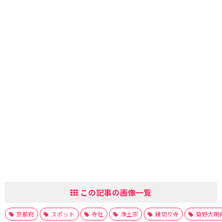
この記事の画像一覧
京都府
スポット
寺社
浄土宗
縁切り寺
菊野大明