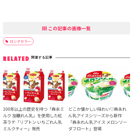
この記事の画像一覧
ロングセラー
関連する記事
RELATED
100年以上の歴史を持つ「森永ミ
どこか懐かしい味わい♡森永れ
ルク 加糖れん乳」を使用した紅
ん乳アイスシリーズから新作
茶ラテ「リプトン いちごれん乳
「森永れん乳アイス メロンソー
ミルクティー」発売
ダフロート」登場