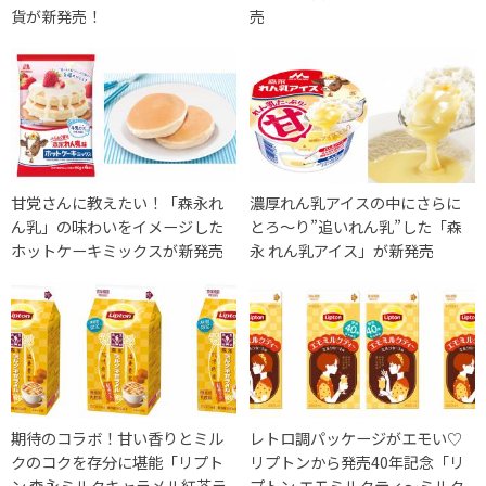
貨が新発売！
売
甘党さんに教えたい！「森永れ
濃厚れん乳アイスの中にさらに
ん乳」の味わいをイメージした
とろ〜り”追いれん乳”した「森
ホットケーキミックスが新発売
永 れん乳アイス」が新発売
期待のコラボ！甘い香りとミル
レトロ調パッケージがエモい♡
クのコクを存分に堪能「リプト
リプトンから発売40年記念「リ
ン 森永ミルクキャラメル紅茶ラ
プトン エモミルクティ～ミルク