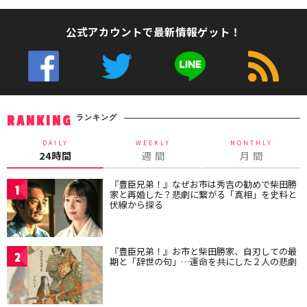
公式アカウントで最新情報ゲット！
ランキング
RANKING
DAILY
WEEKLY
MONTHLY
24時間
週 間
月 間
『豊臣兄弟！』なぜお市は秀吉の勧めで柴田勝
1
家と再婚した？悲劇に繋がる「真相」を史料と
伏線から探る
『豊臣兄弟！』お市と柴田勝家、自刃しての最
2
期と「辞世の句」…運命を共にした２人の悲劇