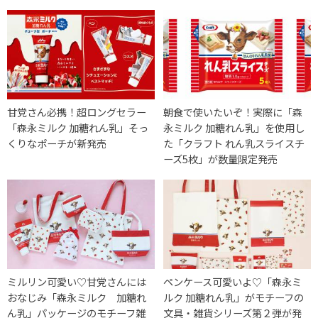
甘党さん必携！超ロングセラー
朝食で使いたいぞ！実際に「森
「森永ミルク 加糖れん乳」そっ
永ミルク 加糖れん乳」を使用し
くりなポーチが新発売
た「クラフト れん乳スライスチ
ーズ5枚」が数量限定発売
ミルリン可愛い♡甘党さんには
ペンケース可愛いよ♡「森永ミ
おなじみ「森永ミルク 加糖れ
ルク 加糖れん乳」がモチーフの
ん乳」パッケージのモチーフ雑
文具・雑貨シリーズ第２弾が発