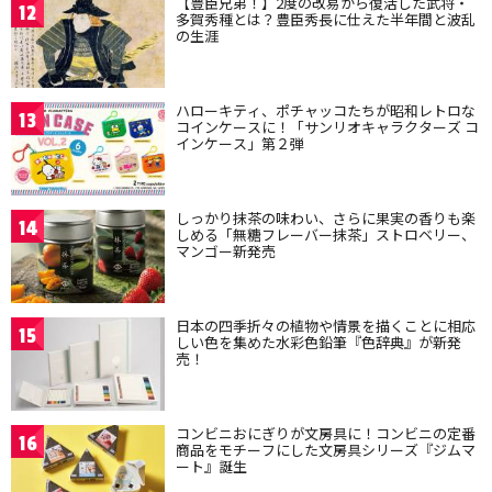
【豊臣兄弟！】2度の改易から復活した武将・
12
多賀秀種とは？豊臣秀長に仕えた半年間と波乱
の生涯
ハローキティ、ポチャッコたちが昭和レトロな
13
コインケースに！「サンリオキャラクターズ コ
インケース」第２弾
しっかり抹茶の味わい、さらに果実の香りも楽
14
しめる「無糖フレーバー抹茶」ストロベリー、
マンゴー新発売
日本の四季折々の植物や情景を描くことに相応
15
しい色を集めた水彩色鉛筆『色辞典』が新発
売！
コンビニおにぎりが文房具に！コンビニの定番
16
商品をモチーフにした文房具シリーズ『ジムマ
ート』誕生