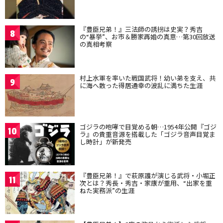
『豊臣兄弟！』三法師の誘拐は史実？秀吉
8
の“暴挙”、お市＆勝家再婚の真意…第30回放送
の真相考察
村上水軍を率いた戦国武将！幼い弟を支え、共
9
に海へ散った得居通幸の波乱に満ちた生涯
ゴジラの咆哮で目覚める朝…1954年公開『ゴジ
10
ラ』の貴重音源を搭載した「ゴジラ音声目覚ま
し時計」が新発売
『豊臣兄弟！』で萩原護が演じる武将・小堀正
11
次とは？秀長・秀吉・家康が重用、“出家を重
ねた実務派”の生涯