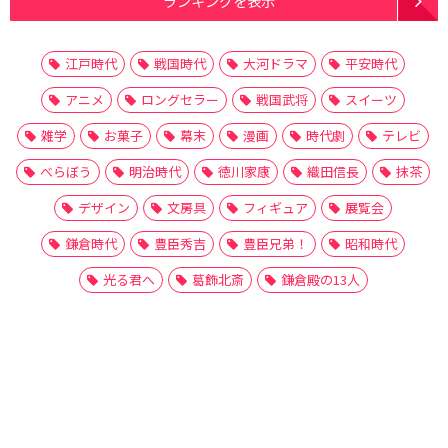
ランキングを表示
江戸時代
戦国時代
大河ドラマ
平安時代
アニメ
ロングセラー
戦国武将
スイーツ
雑学
お菓子
幕末
漫画
時代劇
テレビ
べらぼう
明治時代
徳川家康
織田信長
抹茶
デザイン
文房具
フィギュア
展覧会
鎌倉時代
豊臣秀吉
豊臣兄弟！
昭和時代
光る君へ
葛飾北斎
鎌倉殿の13人