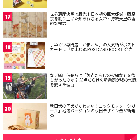
世界遺産決定で脚光！日本初の巨大都城・藤原
17
京を創り上げた知られざる女帝・持統天皇の凄
絶な執念
手ぬぐい専門店「かまわぬ」の人気柄がポスト
18
カードに『かまわぬ POSTCARD BOOK』発売
なぜ織田信長らは「欠点だらけの火縄銃」を欲
19
しがったのか？ 弱点だらけの新兵器が戦の常識
を変えた理由
秋田犬の子犬がかわいい！ヨックモック「シガ
20
ール」地域バージョンの秋田デザイン缶が新発
売