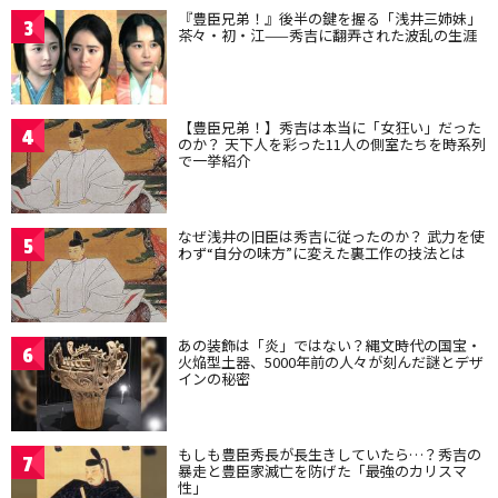
『豊臣兄弟！』後半の鍵を握る「浅井三姉妹」
3
茶々・初・江——秀吉に翻弄された波乱の生涯
【豊臣兄弟！】秀吉は本当に「女狂い」だった
4
のか？ 天下人を彩った11人の側室たちを時系列
で一挙紹介
なぜ浅井の旧臣は秀吉に従ったのか？ 武力を使
5
わず“自分の味方”に変えた裏工作の技法とは
あの装飾は「炎」ではない？縄文時代の国宝・
6
火焔型土器、5000年前の人々が刻んだ謎とデザ
インの秘密
もしも豊臣秀長が長生きしていたら…？秀吉の
7
暴走と豊臣家滅亡を防げた「最強のカリスマ
性」