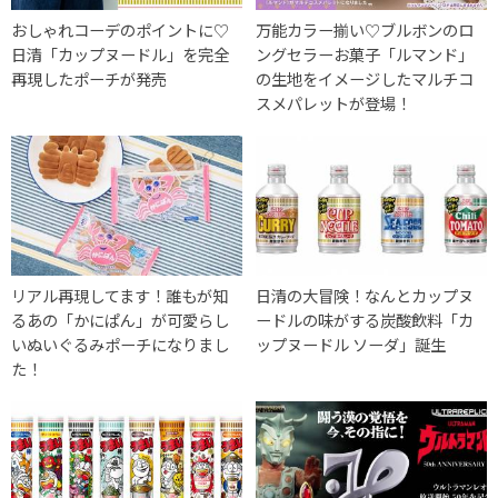
おしゃれコーデのポイントに♡
万能カラー揃い♡ブルボンのロ
日清「カップヌードル」を完全
ングセラーお菓子「ルマンド」
再現したポーチが発売
の生地をイメージしたマルチコ
スメパレットが登場！
リアル再現してます！誰もが知
日清の大冒険！なんとカップヌ
るあの「かにぱん」が可愛らし
ードルの味がする炭酸飲料「カ
いぬいぐるみポーチになりまし
ップヌードル ソーダ」誕生
た！