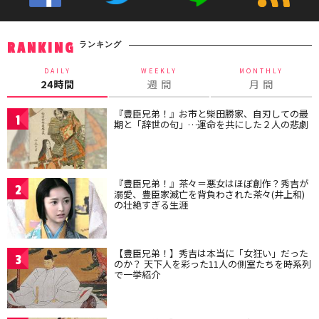
ランキング
RANKING
DAILY
WEEKLY
MONTHLY
24時間
週 間
月 間
『豊臣兄弟！』お市と柴田勝家、自刃しての最
1
期と「辞世の句」…運命を共にした２人の悲劇
『豊臣兄弟！』茶々＝悪女はほぼ創作？秀吉が
2
溺愛、豊臣家滅亡を背負わされた茶々(井上和)
の壮絶すぎる生涯
【豊臣兄弟！】秀吉は本当に「女狂い」だった
3
のか？ 天下人を彩った11人の側室たちを時系列
で一挙紹介