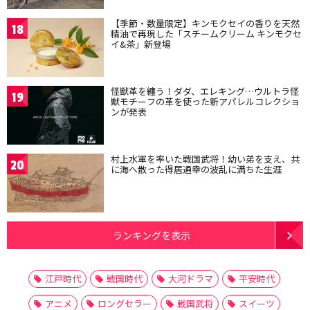
【季節・数量限定】キンモクセイの香りを天然
18
精油で再現した「スチームクリーム キンモクセ
イ&茶」新登場
怪獣革を纏う！ダダ、エレキング…ウルトラ怪
19
獣モチーフの革を使った新アパレルコレクショ
ンが発表
村上水軍を率いた戦国武将！幼い弟を支え、共
20
に海へ散った得居通幸の波乱に満ちた生涯
ランキングを表示
江戸時代
戦国時代
大河ドラマ
平安時代
アニメ
ロングセラー
戦国武将
スイーツ