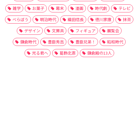
雑学
お菓子
幕末
漫画
時代劇
テレビ
べらぼう
明治時代
織田信長
徳川家康
抹茶
デザイン
文房具
フィギュア
展覧会
鎌倉時代
豊臣秀吉
豊臣兄弟！
昭和時代
光る君へ
葛飾北斎
鎌倉殿の13人