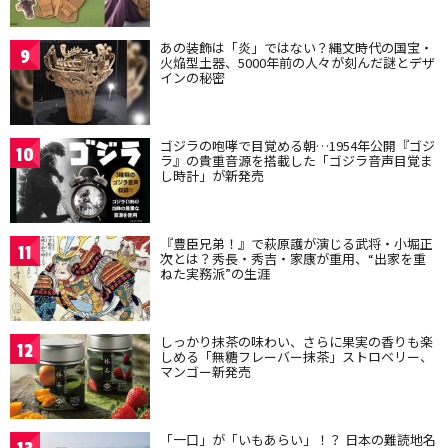
あの装飾は「炎」ではない？縄文時代の国宝・
9
火焔型土器、5000年前の人々が刻んだ謎とデザ
インの秘密
ゴジラの咆哮で目覚める朝…1954年公開『ゴジ
10
ラ』の貴重音源を搭載した「ゴジラ音声目覚ま
し時計」が新発売
『豊臣兄弟！』で萩原護が演じる武将・小堀正
11
次とは？秀長・秀吉・家康が重用、“出家を重
ねた実務派”の生涯
しっかり抹茶の味わい、さらに果実の香りも楽
12
しめる「無糖フレーバー抹茶」ストロベリー、
マンゴー新発売
「一口」が「いもあらい」！？ 日本の難読地名