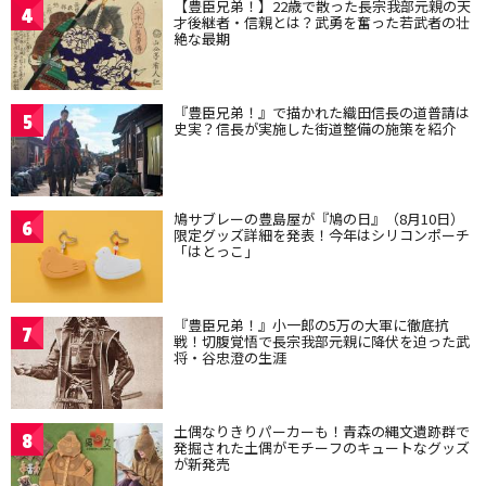
【豊臣兄弟！】22歳で散った長宗我部元親の天
4
才後継者・信親とは？武勇を奮った若武者の壮
絶な最期
『豊臣兄弟！』で描かれた織田信長の道普請は
5
史実？信長が実施した街道整備の施策を紹介
鳩サブレーの豊島屋が『鳩の日』（8月10日）
6
限定グッズ詳細を発表！今年はシリコンポーチ
「はとっこ」
『豊臣兄弟！』小一郎の5万の大軍に徹底抗
7
戦！切腹覚悟で長宗我部元親に降伏を迫った武
将・谷忠澄の生涯
土偶なりきりパーカーも！青森の縄文遺跡群で
8
発掘された土偶がモチーフのキュートなグッズ
が新発売