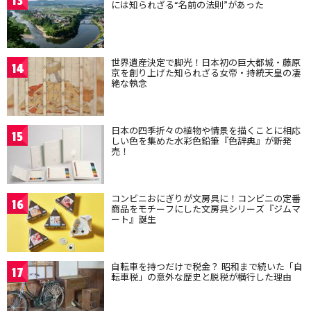
13
には知られざる“名前の法則”があった
世界遺産決定で脚光！日本初の巨大都城・藤原
14
京を創り上げた知られざる女帝・持統天皇の凄
絶な執念
日本の四季折々の植物や情景を描くことに相応
15
しい色を集めた水彩色鉛筆『色辞典』が新発
売！
コンビニおにぎりが文房具に！コンビニの定番
16
商品をモチーフにした文房具シリーズ『ジムマ
ート』誕生
自転車を持つだけで税金？ 昭和まで続いた「自
17
転車税」の意外な歴史と脱税が横行した理由