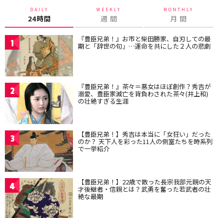
DAILY
WEEKLY
MONTHLY
24時間
週 間
月 間
『豊臣兄弟！』お市と柴田勝家、自刃しての最
1
期と「辞世の句」…運命を共にした２人の悲劇
『豊臣兄弟！』茶々＝悪女はほぼ創作？秀吉が
2
溺愛、豊臣家滅亡を背負わされた茶々(井上和)
の壮絶すぎる生涯
【豊臣兄弟！】秀吉は本当に「女狂い」だった
3
のか？ 天下人を彩った11人の側室たちを時系列
で一挙紹介
【豊臣兄弟！】22歳で散った長宗我部元親の天
4
才後継者・信親とは？武勇を奮った若武者の壮
絶な最期