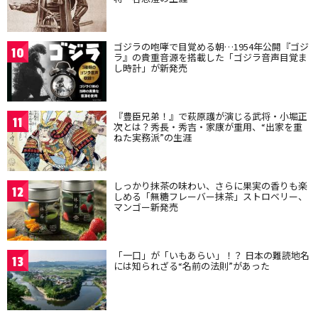
ゴジラの咆哮で目覚める朝…1954年公開『ゴジ
10
ラ』の貴重音源を搭載した「ゴジラ音声目覚ま
し時計」が新発売
『豊臣兄弟！』で萩原護が演じる武将・小堀正
11
次とは？秀長・秀吉・家康が重用、“出家を重
ねた実務派”の生涯
しっかり抹茶の味わい、さらに果実の香りも楽
12
しめる「無糖フレーバー抹茶」ストロベリー、
マンゴー新発売
「一口」が「いもあらい」！？ 日本の難読地名
13
には知られざる“名前の法則”があった