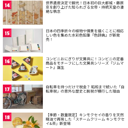
世界遺産決定で脚光！日本初の巨大都城・藤原
14
京を創り上げた知られざる女帝・持統天皇の凄
絶な執念
日本の四季折々の植物や情景を描くことに相応
15
しい色を集めた水彩色鉛筆『色辞典』が新発
売！
コンビニおにぎりが文房具に！コンビニの定番
16
商品をモチーフにした文房具シリーズ『ジムマ
ート』誕生
自転車を持つだけで税金？ 昭和まで続いた「自
17
転車税」の意外な歴史と脱税が横行した理由
【季節・数量限定】キンモクセイの香りを天然
18
精油で再現した「スチームクリーム キンモクセ
イ&茶」新登場