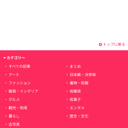
トップに戻る
カテゴリー
すべての記事
まとめ
アート
日本画・浮世絵
ファッション
着物・和服
雑貨・インテリア
和雑貨
グルメ
和菓子
観光・地域
エンタメ
暮らし
歴史・文化
古写真