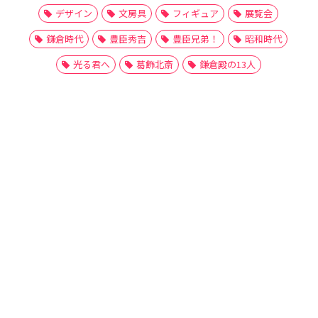
デザイン
文房具
フィギュア
展覧会
鎌倉時代
豊臣秀吉
豊臣兄弟！
昭和時代
光る君へ
葛飾北斎
鎌倉殿の13人