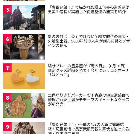
『豊臣兄弟！』で描かれた織田信長の道普請は
5
史実？信長が実施した街道整備の施策を紹介
あの装飾は「炎」ではない？縄文時代の国宝・
6
火焔型土器、5000年前の人々が刻んだ謎とデザ
インの秘密
鳩サブレーの豊島屋が『鳩の日』（8月10日）
7
限定グッズ詳細を発表！今年はシリコンポーチ
「はとっこ」
土偶なりきりパーカーも！青森の縄文遺跡群で
8
発掘された土偶がモチーフのキュートなグッズ
が新発売
『豊臣兄弟！』小一郎の5万の大軍に徹底抗
9
戦！切腹覚悟で長宗我部元親に降伏を迫った武
将・谷忠澄の生涯