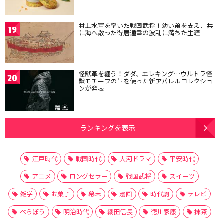
村上水軍を率いた戦国武将！幼い弟を支え、共
19
に海へ散った得居通幸の波乱に満ちた生涯
怪獣革を纏う！ダダ、エレキング…ウルトラ怪
20
獣モチーフの革を使った新アパレルコレクショ
ンが発表
ランキングを表示
江戸時代
戦国時代
大河ドラマ
平安時代
アニメ
ロングセラー
戦国武将
スイーツ
雑学
お菓子
幕末
漫画
時代劇
テレビ
べらぼう
明治時代
織田信長
徳川家康
抹茶