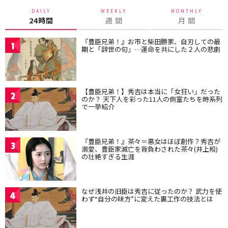
DAILY
WEEKLY
MONTHLY
24時間
週 間
月 間
『豊臣兄弟！』お市と柴田勝家、自刃しての最
1
期と「辞世の句」…運命を共にした２人の悲劇
【豊臣兄弟！】秀吉は本当に「女狂い」だった
2
のか？ 天下人を彩った11人の側室たちを時系列
で一挙紹介
『豊臣兄弟！』茶々＝悪女はほぼ創作？秀吉が
3
溺愛、豊臣家滅亡を背負わされた茶々(井上和)
の壮絶すぎる生涯
なぜ浅井の旧臣は秀吉に従ったのか？ 武力を使
4
わず“自分の味方”に変えた裏工作の技法とは