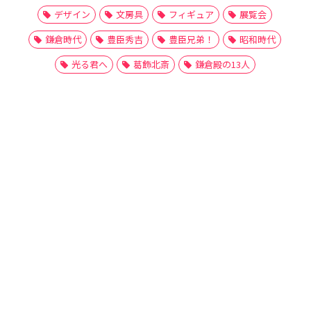
デザイン
文房具
フィギュア
展覧会
鎌倉時代
豊臣秀吉
豊臣兄弟！
昭和時代
光る君へ
葛飾北斎
鎌倉殿の13人