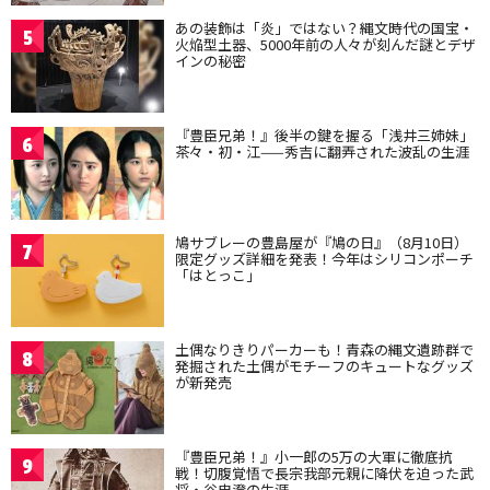
あの装飾は「炎」ではない？縄文時代の国宝・
5
火焔型土器、5000年前の人々が刻んだ謎とデザ
インの秘密
『豊臣兄弟！』後半の鍵を握る「浅井三姉妹」
6
茶々・初・江——秀吉に翻弄された波乱の生涯
鳩サブレーの豊島屋が『鳩の日』（8月10日）
7
限定グッズ詳細を発表！今年はシリコンポーチ
「はとっこ」
土偶なりきりパーカーも！青森の縄文遺跡群で
8
発掘された土偶がモチーフのキュートなグッズ
が新発売
『豊臣兄弟！』小一郎の5万の大軍に徹底抗
9
戦！切腹覚悟で長宗我部元親に降伏を迫った武
将・谷忠澄の生涯