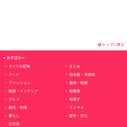
トップに戻る
カテゴリー
すべての記事
まとめ
アート
日本画・浮世絵
ファッション
着物・和服
雑貨・インテリア
和雑貨
グルメ
和菓子
観光・地域
エンタメ
暮らし
歴史・文化
古写真