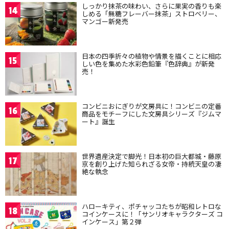
しっかり抹茶の味わい、さらに果実の香りも楽
14
しめる「無糖フレーバー抹茶」ストロベリー、
マンゴー新発売
日本の四季折々の植物や情景を描くことに相応
15
しい色を集めた水彩色鉛筆『色辞典』が新発
売！
コンビニおにぎりが文房具に！コンビニの定番
16
商品をモチーフにした文房具シリーズ『ジムマ
ート』誕生
世界遺産決定で脚光！日本初の巨大都城・藤原
17
京を創り上げた知られざる女帝・持統天皇の凄
絶な執念
ハローキティ、ポチャッコたちが昭和レトロな
18
コインケースに！「サンリオキャラクターズ コ
インケース」第２弾