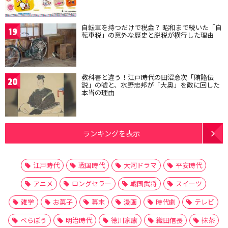
自転車を持つだけで税金？ 昭和まで続いた「自
19
転車税」の意外な歴史と脱税が横行した理由
教科書と違う！江戸時代の田沼意次「賄賂伝
20
説」の嘘と、水野忠邦が「大奥」を敵に回した
本当の理由
ランキングを表示
江戸時代
戦国時代
大河ドラマ
平安時代
アニメ
ロングセラー
戦国武将
スイーツ
雑学
お菓子
幕末
漫画
時代劇
テレビ
べらぼう
明治時代
徳川家康
織田信長
抹茶