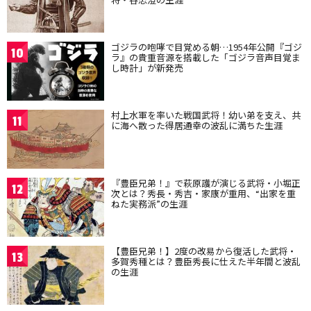
ゴジラの咆哮で目覚める朝…1954年公開『ゴジ
10
ラ』の貴重音源を搭載した「ゴジラ音声目覚ま
し時計」が新発売
村上水軍を率いた戦国武将！幼い弟を支え、共
11
に海へ散った得居通幸の波乱に満ちた生涯
『豊臣兄弟！』で萩原護が演じる武将・小堀正
12
次とは？秀長・秀吉・家康が重用、“出家を重
ねた実務派”の生涯
【豊臣兄弟！】2度の改易から復活した武将・
13
多賀秀種とは？豊臣秀長に仕えた半年間と波乱
の生涯