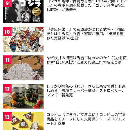
ゴジラの咆哮で目覚める朝…1954年公開『ゴジ
9
ラ』の貴重音源を搭載した「ゴジラ音声目覚ま
し時計」が新発売
『豊臣兄弟！』で萩原護が演じる武将・小堀正
10
次とは？秀長・秀吉・家康が重用、“出家を重
ねた実務派”の生涯
なぜ浅井の旧臣は秀吉に従ったのか？ 武力を使
11
わず“自分の味方”に変えた裏工作の技法とは
しっかり抹茶の味わい、さらに果実の香りも楽
12
しめる「無糖フレーバー抹茶」ストロベリー、
マンゴー新発売
コンビニおにぎりが文房具に！コンビニの定番
13
商品をモチーフにした文房具シリーズ『ジムマ
ート』誕生