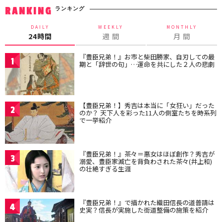
ランキング
RANKING
DAILY
WEEKLY
MONTHLY
24時間
週 間
月 間
『豊臣兄弟！』お市と柴田勝家、自刃しての最
1
期と「辞世の句」…運命を共にした２人の悲劇
【豊臣兄弟！】秀吉は本当に「女狂い」だった
2
のか？ 天下人を彩った11人の側室たちを時系列
で一挙紹介
『豊臣兄弟！』茶々＝悪女はほぼ創作？秀吉が
3
溺愛、豊臣家滅亡を背負わされた茶々(井上和)
の壮絶すぎる生涯
『豊臣兄弟！』で描かれた織田信長の道普請は
4
史実？信長が実施した街道整備の施策を紹介