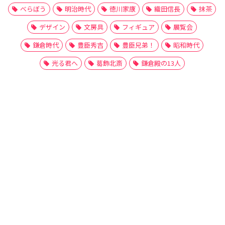
べらぼう
明治時代
徳川家康
織田信長
抹茶
デザイン
文房具
フィギュア
展覧会
鎌倉時代
豊臣秀吉
豊臣兄弟！
昭和時代
光る君へ
葛飾北斎
鎌倉殿の13人