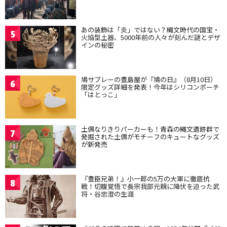
あの装飾は「炎」ではない？縄文時代の国宝・
5
火焔型土器、5000年前の人々が刻んだ謎とデザ
インの秘密
鳩サブレーの豊島屋が『鳩の日』（8月10日）
6
限定グッズ詳細を発表！今年はシリコンポーチ
「はとっこ」
土偶なりきりパーカーも！青森の縄文遺跡群で
7
発掘された土偶がモチーフのキュートなグッズ
が新発売
『豊臣兄弟！』小一郎の5万の大軍に徹底抗
8
戦！切腹覚悟で長宗我部元親に降伏を迫った武
将・谷忠澄の生涯