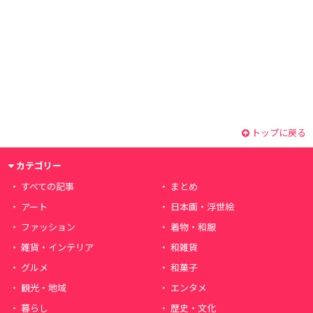
トップに戻る
カテゴリー
すべての記事
まとめ
アート
日本画・浮世絵
ファッション
着物・和服
雑貨・インテリア
和雑貨
グルメ
和菓子
観光・地域
エンタメ
暮らし
歴史・文化