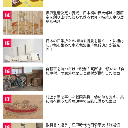
世界遺産決定で脚光！日本初の巨大都城・藤原
14
京を創り上げた知られざる女帝・持統天皇の凄
絶な執念
日本の四季折々の植物や情景を描くことに相応
15
しい色を集めた水彩色鉛筆『色辞典』が新発
売！
自転車を持つだけで税金？ 昭和まで続いた「自
16
転車税」の意外な歴史と脱税が横行した理由
村上水軍を率いた戦国武将！幼い弟を支え、共
17
に海へ散った得居通幸の波乱に満ちた生涯
教科書と違う！江戸時代の田沼意次「賄賂伝
18