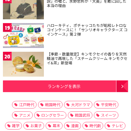
説」の嘘と、水野忠邦が「大奥」を敵に回した
本当の理由
ハローキティ、ポチャッコたちが昭和レトロな
19
コインケースに！「サンリオキャラクターズ コ
インケース」第２弾
【季節・数量限定】キンモクセイの香りを天然
20
精油で再現した「スチームクリーム キンモクセ
イ&茶」新登場
ランキングを表示
江戸時代
戦国時代
大河ドラマ
平安時代
アニメ
ロングセラー
戦国武将
スイーツ
雑学
お菓子
幕末
漫画
時代劇
テレビ