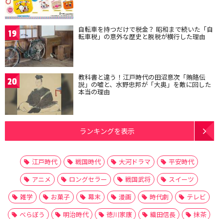
自転車を持つだけで税金？ 昭和まで続いた「自
19
転車税」の意外な歴史と脱税が横行した理由
教科書と違う！江戸時代の田沼意次「賄賂伝
20
説」の嘘と、水野忠邦が「大奥」を敵に回した
本当の理由
ランキングを表示
江戸時代
戦国時代
大河ドラマ
平安時代
アニメ
ロングセラー
戦国武将
スイーツ
雑学
お菓子
幕末
漫画
時代劇
テレビ
べらぼう
明治時代
徳川家康
織田信長
抹茶