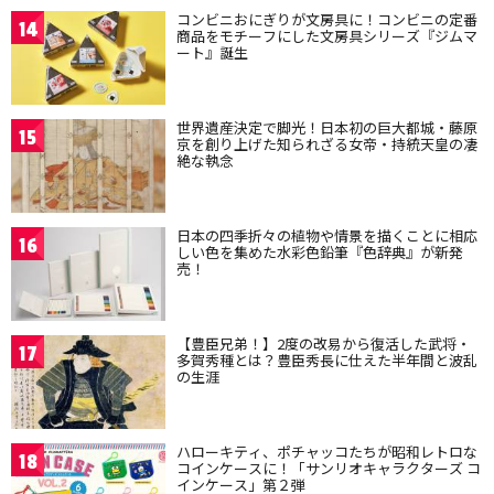
コンビニおにぎりが文房具に！コンビニの定番
14
商品をモチーフにした文房具シリーズ『ジムマ
ート』誕生
世界遺産決定で脚光！日本初の巨大都城・藤原
15
京を創り上げた知られざる女帝・持統天皇の凄
絶な執念
日本の四季折々の植物や情景を描くことに相応
16
しい色を集めた水彩色鉛筆『色辞典』が新発
売！
【豊臣兄弟！】2度の改易から復活した武将・
17
多賀秀種とは？豊臣秀長に仕えた半年間と波乱
の生涯
ハローキティ、ポチャッコたちが昭和レトロな
18
コインケースに！「サンリオキャラクターズ コ
インケース」第２弾