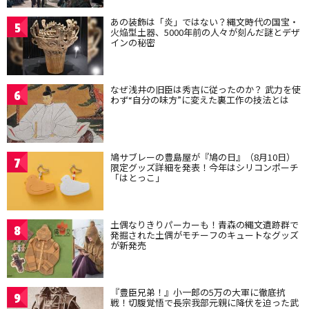
あの装飾は「炎」ではない？縄文時代の国宝・
5
火焔型土器、5000年前の人々が刻んだ謎とデザ
インの秘密
なぜ浅井の旧臣は秀吉に従ったのか？ 武力を使
6
わず“自分の味方”に変えた裏工作の技法とは
鳩サブレーの豊島屋が『鳩の日』（8月10日）
7
限定グッズ詳細を発表！今年はシリコンポーチ
「はとっこ」
土偶なりきりパーカーも！青森の縄文遺跡群で
8
発掘された土偶がモチーフのキュートなグッズ
が新発売
『豊臣兄弟！』小一郎の5万の大軍に徹底抗
9
戦！切腹覚悟で長宗我部元親に降伏を迫った武