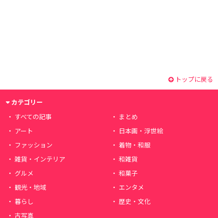
トップに戻る
カテゴリー
すべての記事
まとめ
アート
日本画・浮世絵
ファッション
着物・和服
雑貨・インテリア
和雑貨
グルメ
和菓子
観光・地域
エンタメ
暮らし
歴史・文化
古写真