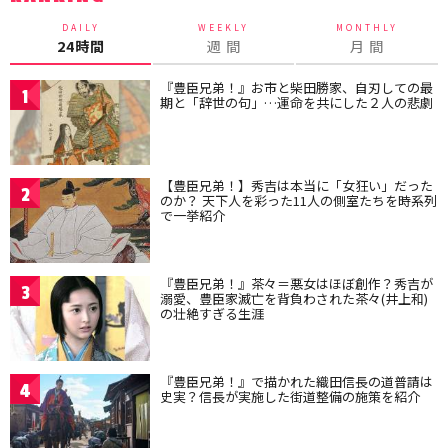
DAILY
WEEKLY
MONTHLY
24時間
週 間
月 間
『豊臣兄弟！』お市と柴田勝家、自刃しての最
1
期と「辞世の句」…運命を共にした２人の悲劇
【豊臣兄弟！】秀吉は本当に「女狂い」だった
2
のか？ 天下人を彩った11人の側室たちを時系列
で一挙紹介
『豊臣兄弟！』茶々＝悪女はほぼ創作？秀吉が
3
溺愛、豊臣家滅亡を背負わされた茶々(井上和)
の壮絶すぎる生涯
『豊臣兄弟！』で描かれた織田信長の道普請は
4
史実？信長が実施した街道整備の施策を紹介