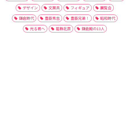
デザイン
文房具
フィギュア
展覧会
鎌倉時代
豊臣秀吉
豊臣兄弟！
昭和時代
光る君へ
葛飾北斎
鎌倉殿の13人