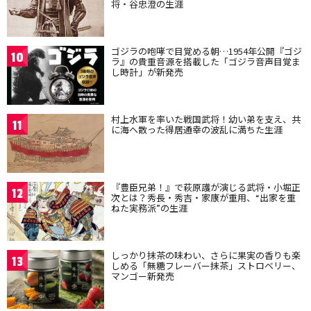
将・谷忠澄の生涯
ゴジラの咆哮で目覚める朝…1954年公開『ゴジ
10
ラ』の貴重音源を搭載した「ゴジラ音声目覚ま
し時計」が新発売
村上水軍を率いた戦国武将！幼い弟を支え、共
11
に海へ散った得居通幸の波乱に満ちた生涯
『豊臣兄弟！』で萩原護が演じる武将・小堀正
12
次とは？秀長・秀吉・家康が重用、“出家を重
ねた実務派”の生涯
しっかり抹茶の味わい、さらに果実の香りも楽
13
しめる「無糖フレーバー抹茶」ストロベリー、
マンゴー新発売