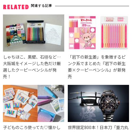
関連する記事
RELATED
しゃちほこ、黒壁、石垣など…
「岩下の新生姜」を象徴するピ
大阪城をイメージした色だけ厳
ンク系でまとめた『岩下の新生
選したクーピーペンシルが発
姜×クーピーペンシル』が新発
売！
売
子どものころ使ってた♡懐かし
世界限定800本！日本刀「重力丸