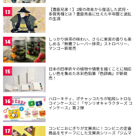
【豊臣兄弟！】2度の改易から復活した武将・
13
多賀秀種とは？豊臣秀長に仕えた半年間と波乱
の生涯
しっかり抹茶の味わい、さらに果実の香りも楽
14
しめる「無糖フレーバー抹茶」ストロベリー、
マンゴー新発売
日本の四季折々の植物や情景を描くことに相応
15
しい色を集めた水彩色鉛筆『色辞典』が新発
売！
ハローキティ、ポチャッコたちが昭和レトロな
16
コインケースに！「サンリオキャラクターズ コ
インケース」第２弾
コンビニおにぎりが文房具に！コンビニの定番
17
商品をモチーフにした文房具シリーズ『ジムマ