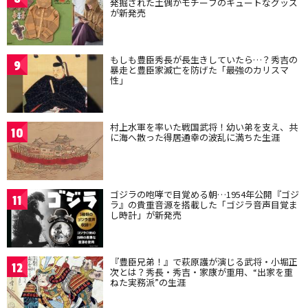
発掘された土偶がモチーフのキュートなグッズ
が新発売
もしも豊臣秀長が長生きしていたら…？秀吉の
9
暴走と豊臣家滅亡を防げた「最強のカリスマ
性」
村上水軍を率いた戦国武将！幼い弟を支え、共
10
に海へ散った得居通幸の波乱に満ちた生涯
ゴジラの咆哮で目覚める朝…1954年公開『ゴジ
11
ラ』の貴重音源を搭載した「ゴジラ音声目覚ま
し時計」が新発売
『豊臣兄弟！』で萩原護が演じる武将・小堀正
12
次とは？秀長・秀吉・家康が重用、“出家を重
ねた実務派”の生涯