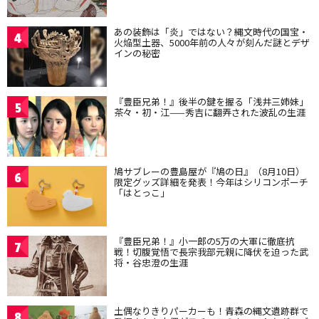
あの装飾は「炎」ではない？縄文時代の国宝・
4
火焔型土器、5000年前の人々が刻んだ謎とデザ
インの秘密
『豊臣兄弟！』後半の鍵を握る「浅井三姉妹」
5
茶々・初・江——秀吉に翻弄された波乱の生涯
鳩サブレーの豊島屋が『鳩の日』（8月10日）
6
限定グッズ詳細を発表！今年はシリコンポーチ
「はとっこ」
『豊臣兄弟！』小一郎の5万の大軍に徹底抗
7
戦！切腹覚悟で長宗我部元親に降伏を迫った武
将・谷忠澄の生涯
土偶なりきりパーカーも！青森の縄文遺跡群で
8