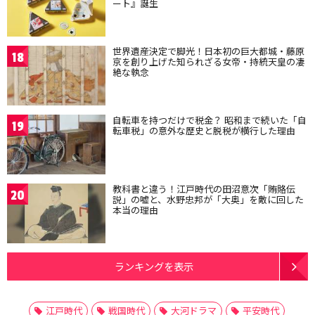
ート』誕生
世界遺産決定で脚光！日本初の巨大都城・藤原
18
京を創り上げた知られざる女帝・持統天皇の凄
絶な執念
自転車を持つだけで税金？ 昭和まで続いた「自
19
転車税」の意外な歴史と脱税が横行した理由
教科書と違う！江戸時代の田沼意次「賄賂伝
20
説」の嘘と、水野忠邦が「大奥」を敵に回した
本当の理由
ランキングを表示
江戸時代
戦国時代
大河ドラマ
平安時代