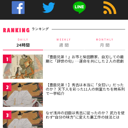
ランキング
RANKING
DAILY
WEEKLY
MONTHLY
24時間
週 間
月 間
『豊臣兄弟！』お市と柴田勝家、自刃しての最
1
期と「辞世の句」…運命を共にした２人の悲劇
【豊臣兄弟！】秀吉は本当に「女狂い」だった
2
のか？ 天下人を彩った11人の側室たちを時系列
で一挙紹介
なぜ浅井の旧臣は秀吉に従ったのか？ 武力を使
3
わず“自分の味方”に変えた裏工作の技法とは