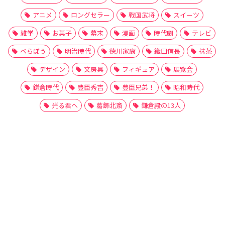
アニメ
ロングセラー
戦国武将
スイーツ
雑学
お菓子
幕末
漫画
時代劇
テレビ
べらぼう
明治時代
徳川家康
織田信長
抹茶
デザイン
文房具
フィギュア
展覧会
鎌倉時代
豊臣秀吉
豊臣兄弟！
昭和時代
光る君へ
葛飾北斎
鎌倉殿の13人