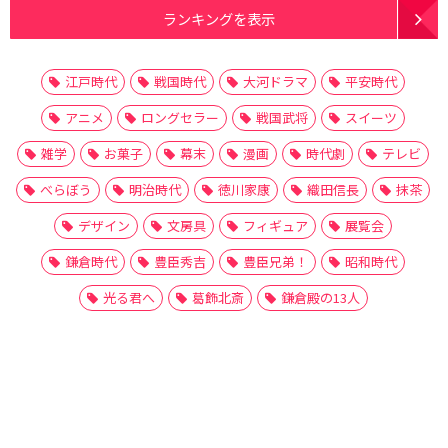
ランキングを表示
江戸時代
戦国時代
大河ドラマ
平安時代
アニメ
ロングセラー
戦国武将
スイーツ
雑学
お菓子
幕末
漫画
時代劇
テレビ
べらぼう
明治時代
徳川家康
織田信長
抹茶
デザイン
文房具
フィギュア
展覧会
鎌倉時代
豊臣秀吉
豊臣兄弟！
昭和時代
光る君へ
葛飾北斎
鎌倉殿の13人