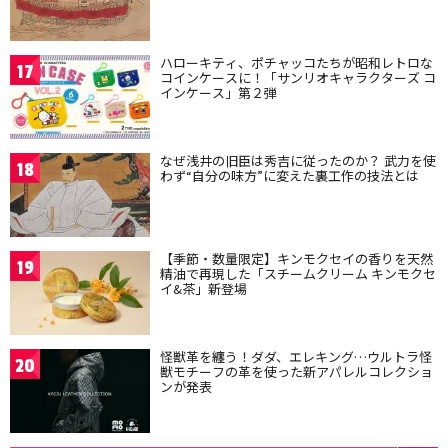
ハローキティ、ポチャッコたちが昭和レトロな
17
コインケースに！「サンリオキャラクターズ コ
インケース」第２弾
なぜ浅井の旧臣は秀吉に従ったのか？ 武力を使
18
わず“自分の味方”に変えた裏工作の技法とは
【季節・数量限定】キンモクセイの香りを天然
19
精油で再現した「スチームクリーム キンモクセ
イ&茶」新登場
怪獣革を纏う！ダダ、エレキング…ウルトラ怪
20
獣モチーフの革を使った新アパレルコレクショ
ンが発表