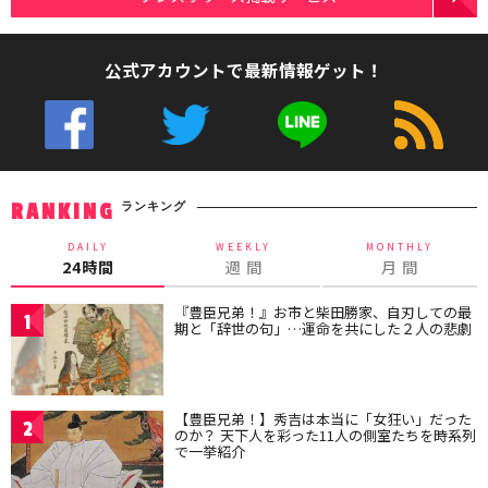
公式アカウントで最新情報ゲット！
ランキング
RANKING
DAILY
WEEKLY
MONTHLY
24時間
週 間
月 間
『豊臣兄弟！』お市と柴田勝家、自刃しての最
1
期と「辞世の句」…運命を共にした２人の悲劇
【豊臣兄弟！】秀吉は本当に「女狂い」だった
2
のか？ 天下人を彩った11人の側室たちを時系列
で一挙紹介