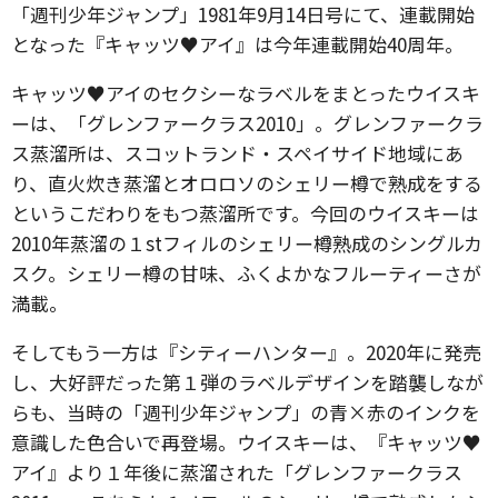
「週刊少年ジャンプ」1981年9月14日号にて、連載開始
となった『キャッツ♥アイ』は今年連載開始40周年。
キャッツ♥アイのセクシーなラベルをまとったウイスキ
ーは、「グレンファークラス2010」。グレンファークラ
ス蒸溜所は、スコットランド・スペイサイド地域にあ
り、直火炊き蒸溜とオロロソのシェリー樽で熟成をする
というこだわりをもつ蒸溜所です。今回のウイスキーは
2010年蒸溜の１stフィルのシェリー樽熟成のシングルカ
スク。シェリー樽の甘味、ふくよかなフルーティーさが
満載。
そしてもう一方は『シティーハンター』。2020年に発売
し、大好評だった第１弾のラベルデザインを踏襲しなが
らも、当時の「週刊少年ジャンプ」の青×赤のインクを
意識した色合いで再登場。ウイスキーは、『キャッツ♥
アイ』より１年後に蒸溜された「グレンファークラス