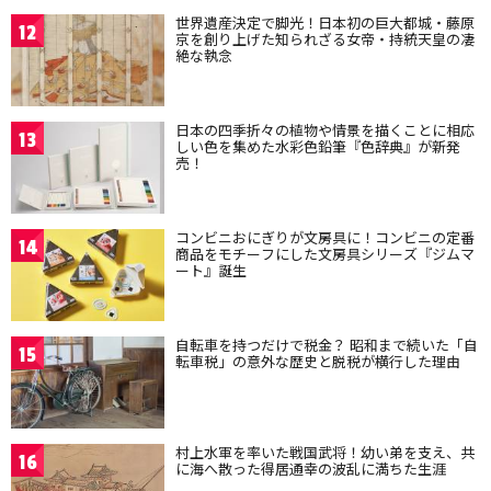
世界遺産決定で脚光！日本初の巨大都城・藤原
12
京を創り上げた知られざる女帝・持統天皇の凄
絶な執念
日本の四季折々の植物や情景を描くことに相応
13
しい色を集めた水彩色鉛筆『色辞典』が新発
売！
コンビニおにぎりが文房具に！コンビニの定番
14
商品をモチーフにした文房具シリーズ『ジムマ
ート』誕生
自転車を持つだけで税金？ 昭和まで続いた「自
15
転車税」の意外な歴史と脱税が横行した理由
村上水軍を率いた戦国武将！幼い弟を支え、共
16
に海へ散った得居通幸の波乱に満ちた生涯