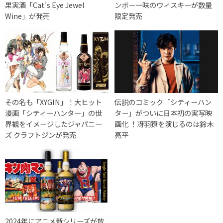
果実酒「Cat’s Eye Jewel
ンボー一味のウィスキーが数量
Wine」が発売
限定発売
その名も「XYGIN」！大ヒット
伝説のコミック「シティーハン
漫画「シティーハンター」の世
ター」がついに日本初の実写映
界観をイメージしたジャパニー
画化 ！冴羽獠を演じるのは鈴木
ズ クラフトジンが発売
亮平
2024年にアニメ新シリーズが放