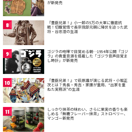
が新発売
『豊臣兄弟！』小一郎の5万の大軍に徹底抗
8
戦！切腹覚悟で長宗我部元親に降伏を迫った武
将・谷忠澄の生涯
ゴジラの咆哮で目覚める朝…1954年公開『ゴジ
9
ラ』の貴重音源を搭載した「ゴジラ音声目覚ま
し時計」が新発売
『豊臣兄弟！』で萩原護が演じる武将・小堀正
10
次とは？秀長・秀吉・家康が重用、“出家を重
ねた実務派”の生涯
しっかり抹茶の味わい、さらに果実の香りも楽
11
しめる「無糖フレーバー抹茶」ストロベリー、
マンゴー新発売