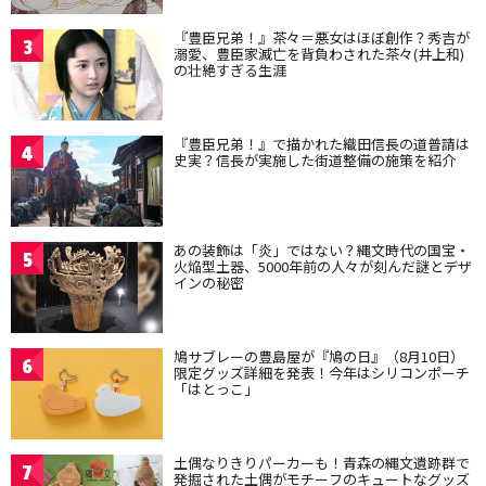
『豊臣兄弟！』茶々＝悪女はほぼ創作？秀吉が
3
溺愛、豊臣家滅亡を背負わされた茶々(井上和)
の壮絶すぎる生涯
『豊臣兄弟！』で描かれた織田信長の道普請は
4
史実？信長が実施した街道整備の施策を紹介
あの装飾は「炎」ではない？縄文時代の国宝・
5
火焔型土器、5000年前の人々が刻んだ謎とデザ
インの秘密
鳩サブレーの豊島屋が『鳩の日』（8月10日）
6
限定グッズ詳細を発表！今年はシリコンポーチ
「はとっこ」
土偶なりきりパーカーも！青森の縄文遺跡群で
7
発掘された土偶がモチーフのキュートなグッズ