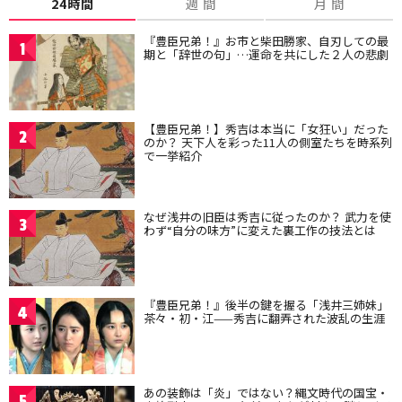
24時間
週 間
月 間
『豊臣兄弟！』お市と柴田勝家、自刃しての最
1
期と「辞世の句」…運命を共にした２人の悲劇
【豊臣兄弟！】秀吉は本当に「女狂い」だった
2
のか？ 天下人を彩った11人の側室たちを時系列
で一挙紹介
なぜ浅井の旧臣は秀吉に従ったのか？ 武力を使
3
わず“自分の味方”に変えた裏工作の技法とは
『豊臣兄弟！』後半の鍵を握る「浅井三姉妹」
4
茶々・初・江——秀吉に翻弄された波乱の生涯
あの装飾は「炎」ではない？縄文時代の国宝・
5