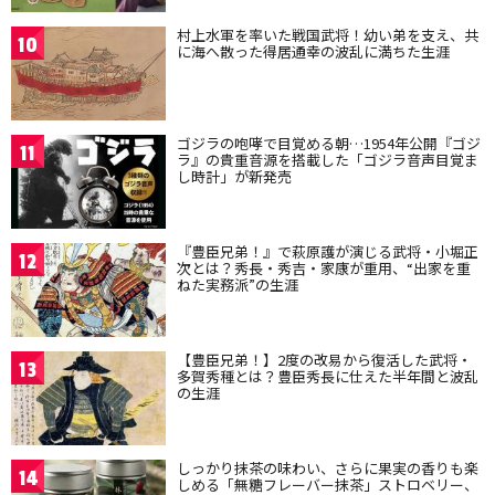
村上水軍を率いた戦国武将！幼い弟を支え、共
10
に海へ散った得居通幸の波乱に満ちた生涯
ゴジラの咆哮で目覚める朝…1954年公開『ゴジ
11
ラ』の貴重音源を搭載した「ゴジラ音声目覚ま
し時計」が新発売
『豊臣兄弟！』で萩原護が演じる武将・小堀正
12
次とは？秀長・秀吉・家康が重用、“出家を重
ねた実務派”の生涯
【豊臣兄弟！】2度の改易から復活した武将・
13
多賀秀種とは？豊臣秀長に仕えた半年間と波乱
の生涯
しっかり抹茶の味わい、さらに果実の香りも楽
14
しめる「無糖フレーバー抹茶」ストロベリー、