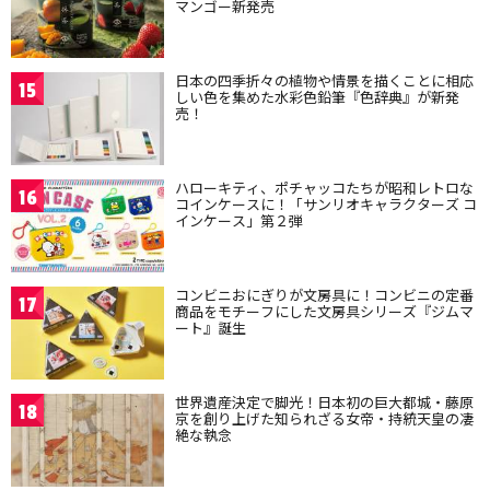
マンゴー新発売
日本の四季折々の植物や情景を描くことに相応
15
しい色を集めた水彩色鉛筆『色辞典』が新発
売！
ハローキティ、ポチャッコたちが昭和レトロな
16
コインケースに！「サンリオキャラクターズ コ
インケース」第２弾
コンビニおにぎりが文房具に！コンビニの定番
17
商品をモチーフにした文房具シリーズ『ジムマ
ート』誕生
世界遺産決定で脚光！日本初の巨大都城・藤原
18
京を創り上げた知られざる女帝・持統天皇の凄
絶な執念