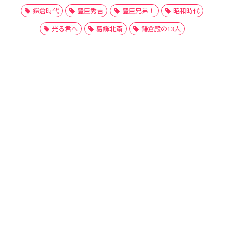
鎌倉時代
豊臣秀吉
豊臣兄弟！
昭和時代
光る君へ
葛飾北斎
鎌倉殿の13人