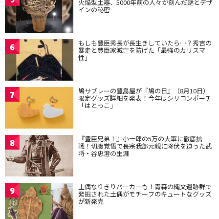
火焔型土器、5000年前の人々が刻んだ謎とデザ
インの秘密
もしも豊臣秀長が長生きしていたら…？秀吉の
6
暴走と豊臣家滅亡を防げた「最強のカリスマ
性」
鳩サブレーの豊島屋が『鳩の日』（8月10日）
7
限定グッズ詳細を発表！今年はシリコンポーチ
「はとっこ」
『豊臣兄弟！』小一郎の5万の大軍に徹底抗
8
戦！切腹覚悟で長宗我部元親に降伏を迫った武
将・谷忠澄の生涯
土偶なりきりパーカーも！青森の縄文遺跡群で
9
発掘された土偶がモチーフのキュートなグッズ
が新発売