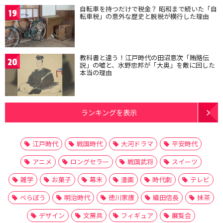
自転車を持つだけで税金？ 昭和まで続いた「自
19
転車税」の意外な歴史と脱税が横行した理由
教科書と違う！江戸時代の田沼意次「賄賂伝
20
説」の嘘と、水野忠邦が「大奥」を敵に回した
本当の理由
ランキングを表示
江戸時代
戦国時代
大河ドラマ
平安時代
アニメ
ロングセラー
戦国武将
スイーツ
雑学
お菓子
幕末
漫画
時代劇
テレビ
べらぼう
明治時代
徳川家康
織田信長
抹茶
デザイン
文房具
フィギュア
展覧会