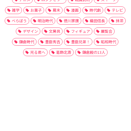
雑学
お菓子
幕末
漫画
時代劇
テレビ
べらぼう
明治時代
徳川家康
織田信長
抹茶
デザイン
文房具
フィギュア
展覧会
鎌倉時代
豊臣秀吉
豊臣兄弟！
昭和時代
光る君へ
葛飾北斎
鎌倉殿の13人