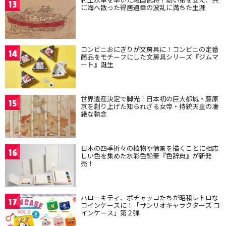
13
に海へ散った得居通幸の波乱に満ちた生涯
コンビニおにぎりが文房具に！コンビニの定番
14
商品をモチーフにした文房具シリーズ『ジムマ
ート』誕生
世界遺産決定で脚光！日本初の巨大都城・藤原
15
京を創り上げた知られざる女帝・持統天皇の凄
絶な執念
日本の四季折々の植物や情景を描くことに相応
16
しい色を集めた水彩色鉛筆『色辞典』が新発
売！
ハローキティ、ポチャッコたちが昭和レトロな
17
コインケースに！「サンリオキャラクターズ コ
インケース」第２弾