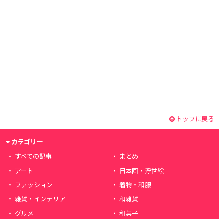
トップに戻る
カテゴリー
すべての記事
まとめ
アート
日本画・浮世絵
ファッション
着物・和服
雑貨・インテリア
和雑貨
グルメ
和菓子