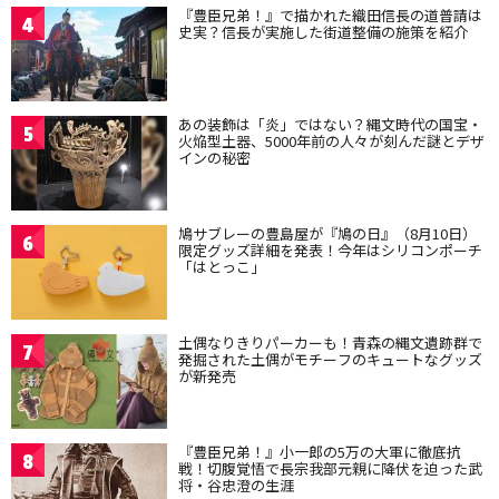
『豊臣兄弟！』で描かれた織田信長の道普請は
4
史実？信長が実施した街道整備の施策を紹介
あの装飾は「炎」ではない？縄文時代の国宝・
5
火焔型土器、5000年前の人々が刻んだ謎とデザ
インの秘密
鳩サブレーの豊島屋が『鳩の日』（8月10日）
6
限定グッズ詳細を発表！今年はシリコンポーチ
「はとっこ」
土偶なりきりパーカーも！青森の縄文遺跡群で
7
発掘された土偶がモチーフのキュートなグッズ
が新発売
『豊臣兄弟！』小一郎の5万の大軍に徹底抗
8
戦！切腹覚悟で長宗我部元親に降伏を迫った武
将・谷忠澄の生涯