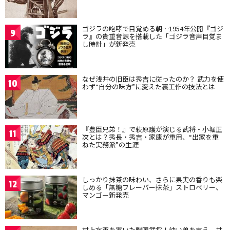
ゴジラの咆哮で目覚める朝…1954年公開『ゴジ
9
ラ』の貴重音源を搭載した「ゴジラ音声目覚ま
し時計」が新発売
なぜ浅井の旧臣は秀吉に従ったのか？ 武力を使
10
わず“自分の味方”に変えた裏工作の技法とは
『豊臣兄弟！』で萩原護が演じる武将・小堀正
11
次とは？秀長・秀吉・家康が重用、“出家を重
ねた実務派”の生涯
しっかり抹茶の味わい、さらに果実の香りも楽
12
しめる「無糖フレーバー抹茶」ストロベリー、
マンゴー新発売
村上水軍を率いた戦国武将！幼い弟を支え、共