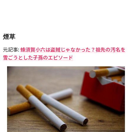
煙草
元記事:
蜂須賀小六は盗賊じゃなかった？祖先の汚名を
雪ごうとした子孫のエピソード