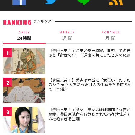
ランキング
RANKING
DAILY
WEEKLY
MONTHLY
24時間
週 間
月 間
『豊臣兄弟！』お市と柴田勝家、自刃しての最
1
期と「辞世の句」…運命を共にした２人の悲劇
【豊臣兄弟！】秀吉は本当に「女狂い」だった
2
のか？ 天下人を彩った11人の側室たちを時系列
で一挙紹介
『豊臣兄弟！』茶々＝悪女はほぼ創作？秀吉が
3
溺愛、豊臣家滅亡を背負わされた茶々(井上和)
の壮絶すぎる生涯