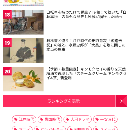
自転車を持つだけで税金？ 昭和まで続いた「自
18
転車税」の意外な歴史と脱税が横行した理由
教科書と違う！江戸時代の田沼意次「賄賂伝
19
説」の嘘と、水野忠邦が「大奥」を敵に回した
本当の理由
【季節・数量限定】キンモクセイの香りを天然
20
精油で再現した「スチームクリーム キンモクセ
イ&茶」新登場
ランキングを表示
江戸時代
戦国時代
大河ドラマ
平安時代
アニメ
ロングセラー
戦国武将
スイーツ