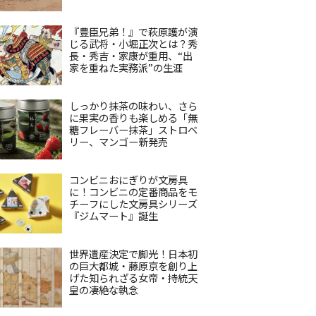
『豊臣兄弟！』で萩原護が演
じる武将・小堀正次とは？秀
長・秀吉・家康が重用、“出
家を重ねた実務派”の生涯
しっかり抹茶の味わい、さら
に果実の香りも楽しめる「無
糖フレーバー抹茶」ストロベ
リー、マンゴー新発売
コンビニおにぎりが文房具
に！コンビニの定番商品をモ
チーフにした文房具シリーズ
『ジムマート』誕生
世界遺産決定で脚光！日本初
の巨大都城・藤原京を創り上
げた知られざる女帝・持統天
皇の凄絶な執念