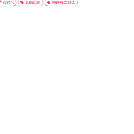
光る君へ
葛飾北斎
鎌倉殿の13人