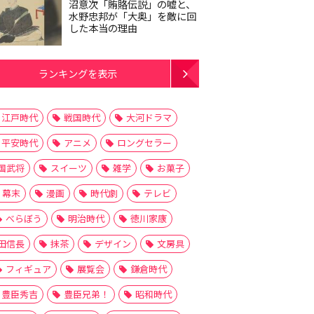
沼意次「賄賂伝説」の嘘と、
水野忠邦が「大奥」を敵に回
した本当の理由
ランキングを表示
江戸時代
戦国時代
大河ドラマ
平安時代
アニメ
ロングセラー
国武将
スイーツ
雑学
お菓子
幕末
漫画
時代劇
テレビ
べらぼう
明治時代
徳川家康
田信長
抹茶
デザイン
文房具
フィギュア
展覧会
鎌倉時代
豊臣秀吉
豊臣兄弟！
昭和時代