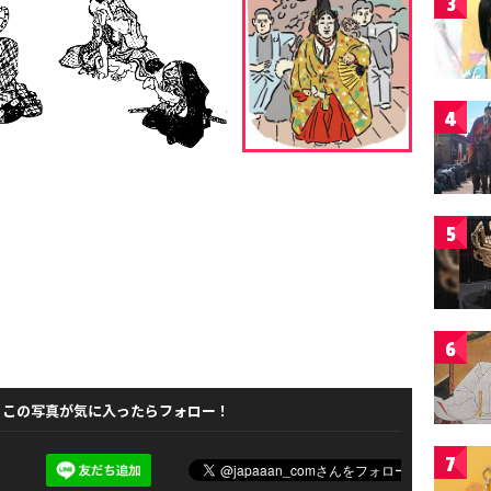
3
4
5
6
この写真が気に入ったらフォロー！
7