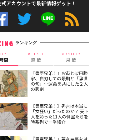
公式アカウントで最新情報ゲット！
ランキング
KING
ILY
WEEKLY
MONTHLY
4時間
週 間
月 間
『豊臣兄弟！』お市と柴田勝
家、自刃しての最期と「辞世
の句」…運命を共にした２人
の悲劇
【豊臣兄弟！】秀吉は本当に
「女狂い」だったのか？ 天下
人を彩った11人の側室たちを
時系列で一挙紹介
『豊臣兄弟！』茶々＝悪女は