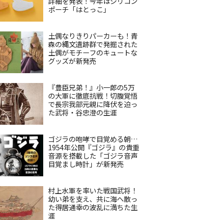
詳細を発表！今年はシリコン
ポーチ「はとっこ」
土偶なりきりパーカーも！青
森の縄文遺跡群で発掘された
土偶がモチーフのキュートな
グッズが新発売
『豊臣兄弟！』小一郎の5万
の大軍に徹底抗戦！切腹覚悟
で長宗我部元親に降伏を迫っ
た武将・谷忠澄の生涯
ゴジラの咆哮で目覚める朝…
1954年公開『ゴジラ』の貴重
音源を搭載した「ゴジラ音声
目覚まし時計」が新発売
村上水軍を率いた戦国武将！
幼い弟を支え、共に海へ散っ
た得居通幸の波乱に満ちた生
涯