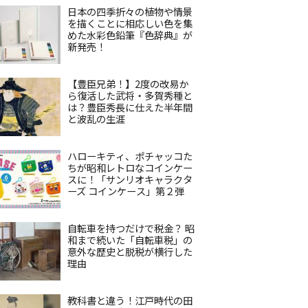
日本の四季折々の植物や情景
を描くことに相応しい色を集
めた水彩色鉛筆『色辞典』が
新発売！
【豊臣兄弟！】2度の改易か
ら復活した武将・多賀秀種と
は？豊臣秀長に仕えた半年間
と波乱の生涯
ハローキティ、ポチャッコた
ちが昭和レトロなコインケー
スに！「サンリオキャラクタ
ーズ コインケース」第２弾
自転車を持つだけで税金？ 昭
和まで続いた「自転車税」の
意外な歴史と脱税が横行した
理由
教科書と違う！江戸時代の田