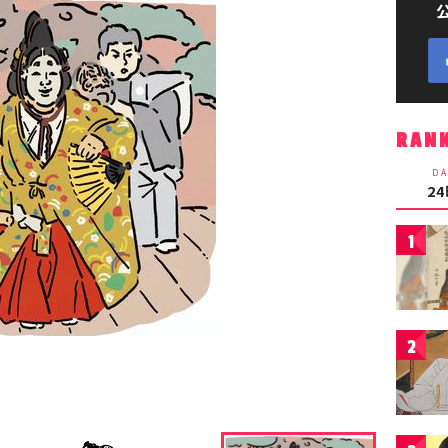
RAN
DA
2
1
2