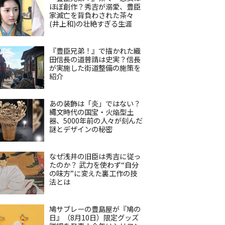
ほぼ創作？秀吉が溺愛、豊臣
家滅亡を背負わされた茶々
(井上和)の壮絶すぎる生涯
『豊臣兄弟！』で描かれた織
田信長の道普請は史実？信長
が実施した街道整備の施策を
紹介
あの装飾は「炎」ではない？
縄文時代の国宝・火焔型土
器、5000年前の人々が刻んだ
謎とデザインの秘密
なぜ浅井の旧臣は秀吉に従っ
たのか？ 武力を使わず“自分
の味方”に変えた裏工作の技
法とは
鳩サブレーの豊島屋が『鳩の
日』（8月10日）限定グッズ