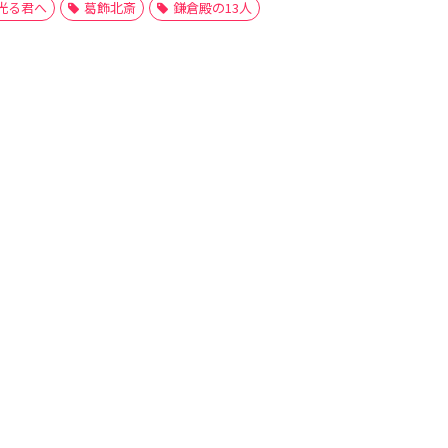
光る君へ
葛飾北斎
鎌倉殿の13人