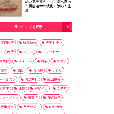
幼い弟を支え、共に海へ散っ
た得居通幸の波乱に満ちた生
涯
ランキングを表示
江戸時代
戦国時代
大河ドラマ
平安時代
アニメ
ロングセラー
国武将
スイーツ
雑学
お菓子
幕末
漫画
時代劇
テレビ
べらぼう
明治時代
織田信長
川家康
抹茶
デザイン
文房具
フィギュア
展覧会
鎌倉時代
豊臣秀吉
豊臣兄弟！
昭和時代