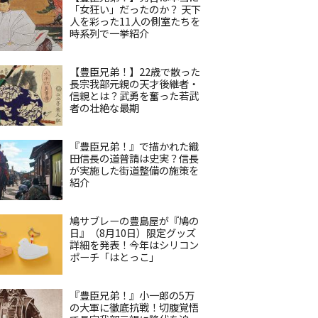
「女狂い」だったのか？ 天下
人を彩った11人の側室たちを
時系列で一挙紹介
【豊臣兄弟！】22歳で散った
長宗我部元親の天才後継者・
信親とは？武勇を奮った若武
者の壮絶な最期
『豊臣兄弟！』で描かれた織
田信長の道普請は史実？信長
が実施した街道整備の施策を
紹介
鳩サブレーの豊島屋が『鳩の
日』（8月10日）限定グッズ
詳細を発表！今年はシリコン
ポーチ「はとっこ」
『豊臣兄弟！』小一郎の5万
の大軍に徹底抗戦！切腹覚悟