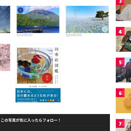
3
4
5
6
この写真が気に入ったらフォロー！
7