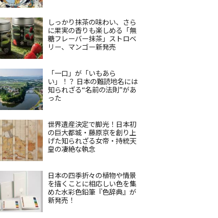
しっかり抹茶の味わい、さら
に果実の香りも楽しめる「無
糖フレーバー抹茶」ストロベ
リー、マンゴー新発売
「一口」が「いもあら
い」！？ 日本の難読地名には
知られざる“名前の法則”があ
った
世界遺産決定で脚光！日本初
の巨大都城・藤原京を創り上
げた知られざる女帝・持統天
皇の凄絶な執念
日本の四季折々の植物や情景
を描くことに相応しい色を集
めた水彩色鉛筆『色辞典』が
新発売！