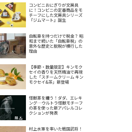
コンビニおにぎりが文房具
に！コンビニの定番商品をモ
チーフにした文房具シリーズ
『ジムマート』誕生
自転車を持つだけで税金？ 昭
和まで続いた「自転車税」の
意外な歴史と脱税が横行した
理由
【季節・数量限定】キンモク
セイの香りを天然精油で再現
した「スチームクリーム キン
モクセイ&茶」新登場
怪獣革を纏う！ダダ、エレキ
ング…ウルトラ怪獣モチーフ
の革を使った新アパレルコレ
クションが発表
村上水軍を率いた戦国武将！