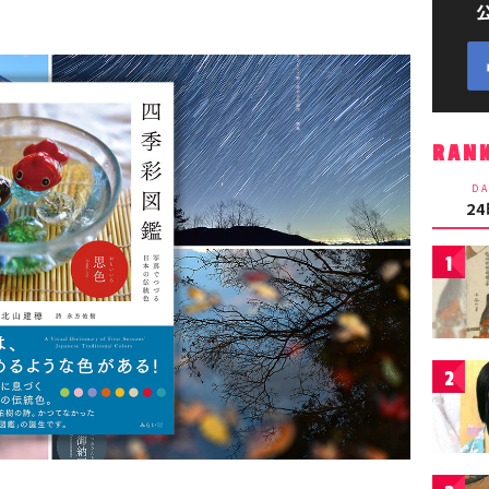
RAN
DA
2
1
2