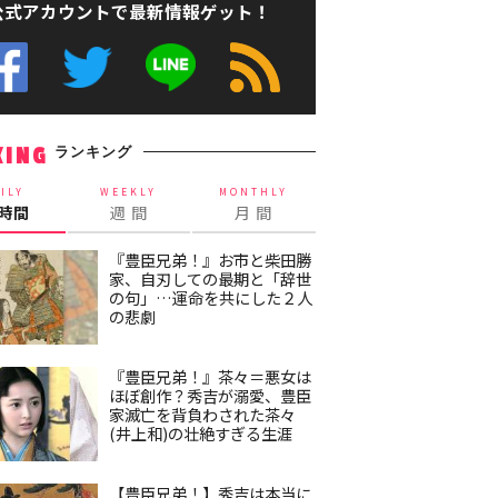
公式アカウントで最新情報ゲット！
ランキング
KING
ILY
WEEKLY
MONTHLY
4時間
週 間
月 間
『豊臣兄弟！』お市と柴田勝
家、自刃しての最期と「辞世
の句」…運命を共にした２人
の悲劇
『豊臣兄弟！』茶々＝悪女は
ほぼ創作？秀吉が溺愛、豊臣
家滅亡を背負わされた茶々
(井上和)の壮絶すぎる生涯
【豊臣兄弟！】秀吉は本当に