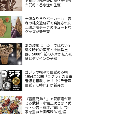
で長宗我部元親に降伏を迫っ
た武将・谷忠澄の生涯
土偶なりきりパーカーも！青
森の縄文遺跡群で発掘された
土偶がモチーフのキュートな
グッズが新発売
あの装飾は「炎」ではない？
縄文時代の国宝・火焔型土
器、5000年前の人々が刻んだ
謎とデザインの秘密
ゴジラの咆哮で目覚める朝…
1954年公開『ゴジラ』の貴重
音源を搭載した「ゴジラ音声
目覚まし時計」が新発売
『豊臣兄弟！』で萩原護が演
じる武将・小堀正次とは？秀
長・秀吉・家康が重用、“出
家を重ねた実務派”の生涯