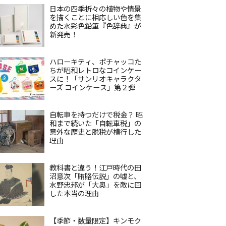
日本の四季折々の植物や情景
を描くことに相応しい色を集
めた水彩色鉛筆『色辞典』が
新発売！
ハローキティ、ポチャッコた
ちが昭和レトロなコインケー
スに！「サンリオキャラクタ
ーズ コインケース」第２弾
自転車を持つだけで税金？ 昭
和まで続いた「自転車税」の
意外な歴史と脱税が横行した
理由
教科書と違う！江戸時代の田
沼意次「賄賂伝説」の嘘と、
水野忠邦が「大奥」を敵に回
した本当の理由
【季節・数量限定】キンモク