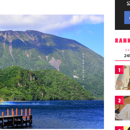
RAN
DA
2
1
2