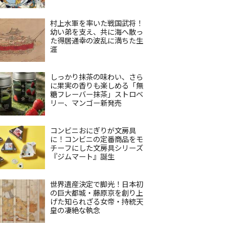
村上水軍を率いた戦国武将！
幼い弟を支え、共に海へ散っ
た得居通幸の波乱に満ちた生
涯
しっかり抹茶の味わい、さら
に果実の香りも楽しめる「無
糖フレーバー抹茶」ストロベ
リー、マンゴー新発売
コンビニおにぎりが文房具
に！コンビニの定番商品をモ
チーフにした文房具シリーズ
『ジムマート』誕生
世界遺産決定で脚光！日本初
の巨大都城・藤原京を創り上
げた知られざる女帝・持統天
皇の凄絶な執念