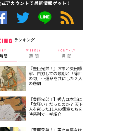
公式アカウントで最新情報ゲット！
ランキング
KING
ILY
WEEKLY
MONTHLY
4時間
週 間
月 間
『豊臣兄弟！』お市と柴田勝
家、自刃しての最期と「辞世
の句」…運命を共にした２人
の悲劇
【豊臣兄弟！】秀吉は本当に
「女狂い」だったのか？ 天下
人を彩った11人の側室たちを
時系列で一挙紹介
『豊臣兄弟！』茶々＝悪女は