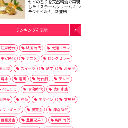
セイの香りを天然精油で再現
した「スチームクリーム キン
モクセイ&茶」新登場
ランキングを表示
江戸時代
戦国時代
大河ドラマ
平安時代
アニメ
ロングセラー
国武将
スイーツ
雑学
お菓子
幕末
漫画
時代劇
テレビ
べらぼう
明治時代
徳川家康
田信長
抹茶
デザイン
文房具
フィギュア
展覧会
鎌倉時代
豊臣秀吉
豊臣兄弟！
昭和時代