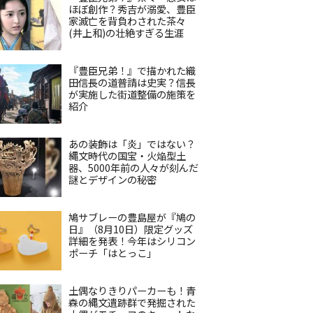
ほぼ創作？秀吉が溺愛、豊臣
家滅亡を背負わされた茶々
(井上和)の壮絶すぎる生涯
『豊臣兄弟！』で描かれた織
田信長の道普請は史実？信長
が実施した街道整備の施策を
紹介
あの装飾は「炎」ではない？
縄文時代の国宝・火焔型土
器、5000年前の人々が刻んだ
謎とデザインの秘密
鳩サブレーの豊島屋が『鳩の
日』（8月10日）限定グッズ
詳細を発表！今年はシリコン
ポーチ「はとっこ」
土偶なりきりパーカーも！青
森の縄文遺跡群で発掘された