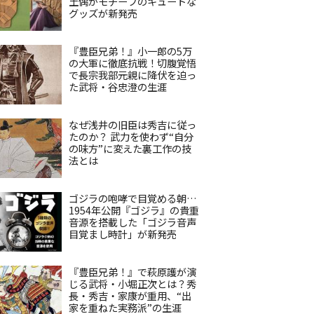
土偶がモチーフのキュートな
グッズが新発売
『豊臣兄弟！』小一郎の5万
の大軍に徹底抗戦！切腹覚悟
で長宗我部元親に降伏を迫っ
た武将・谷忠澄の生涯
なぜ浅井の旧臣は秀吉に従っ
たのか？ 武力を使わず“自分
の味方”に変えた裏工作の技
法とは
ゴジラの咆哮で目覚める朝…
1954年公開『ゴジラ』の貴重
音源を搭載した「ゴジラ音声
目覚まし時計」が新発売
『豊臣兄弟！』で萩原護が演
じる武将・小堀正次とは？秀
長・秀吉・家康が重用、“出
家を重ねた実務派”の生涯