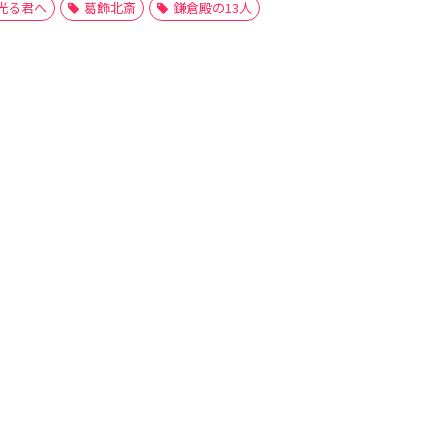
光る君へ
葛飾北斎
鎌倉殿の13人