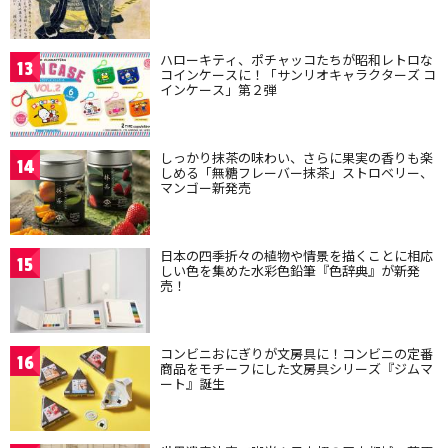
ハローキティ、ポチャッコたちが昭和レトロな
13
コインケースに！「サンリオキャラクターズ コ
インケース」第２弾
しっかり抹茶の味わい、さらに果実の香りも楽
14
しめる「無糖フレーバー抹茶」ストロベリー、
マンゴー新発売
日本の四季折々の植物や情景を描くことに相応
15
しい色を集めた水彩色鉛筆『色辞典』が新発
売！
コンビニおにぎりが文房具に！コンビニの定番
16
商品をモチーフにした文房具シリーズ『ジムマ
ート』誕生