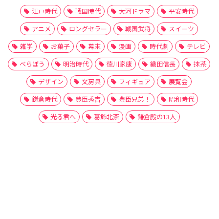
江戸時代
戦国時代
大河ドラマ
平安時代
アニメ
ロングセラー
戦国武将
スイーツ
雑学
お菓子
幕末
漫画
時代劇
テレビ
べらぼう
明治時代
徳川家康
織田信長
抹茶
デザイン
文房具
フィギュア
展覧会
鎌倉時代
豊臣秀吉
豊臣兄弟！
昭和時代
光る君へ
葛飾北斎
鎌倉殿の13人