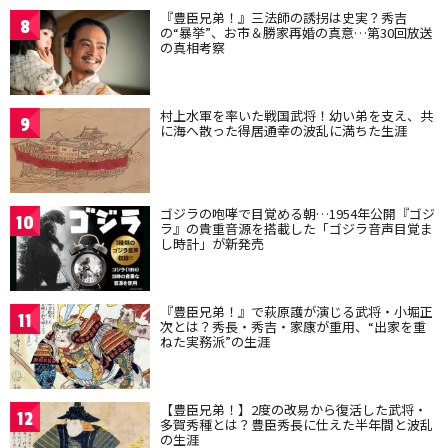
『豊臣兄弟！』三法師の誘拐は史実？秀吉
8
の“暴挙”、お市＆勝家再婚の真意…第30回放送
の真相考察
村上水軍を率いた戦国武将！幼い弟を支え、共
9
に海へ散った得居通幸の波乱に満ちた生涯
ゴジラの咆哮で目覚める朝…1954年公開『ゴジ
10
ラ』の貴重音源を搭載した「ゴジラ音声目覚ま
し時計」が新発売
『豊臣兄弟！』で萩原護が演じる武将・小堀正
11
次とは？秀長・秀吉・家康が重用、“出家を重
ねた実務派”の生涯
【豊臣兄弟！】2度の改易から復活した武将・
12
多賀秀種とは？豊臣秀長に仕えた半年間と波乱
の生涯