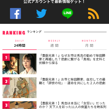
公式アカウントで最新情報ゲット！
ランキング
RANKING
DAILY
WEEKLY
MONTHLY
24時間
週 間
月 間
『豊臣兄弟！』なぜお市は秀吉の勧めで柴田勝
1
家と再婚した？悲劇に繋がる「真相」を史料と
伏線から探る
『豊臣兄弟！』お市と柴田勝家、自刃しての最
2
期と「辞世の句」…運命を共にした２人の悲劇
【豊臣兄弟！】秀吉は本当に「女狂い」だった
3
のか？ 天下人を彩った11人の側室たちを時系列