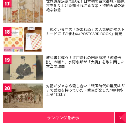
世界遺産決定で脚光！日本初の巨大都城・藤原
17
京を創り上げた知られざる女帝・持統天皇の凄
絶な執念
手ぬぐい専門店「かまわぬ」の人気柄がポスト
18
カードに『かまわぬ POSTCARD BOOK』発売
教科書と違う！江戸時代の田沼意次「賄賂伝
19
説」の嘘と、水野忠邦が「大奥」を敵に回した
本当の理由
対話がダメなら殺し合い！戦国時代の農民はガ
20
チで武器を持っていた…秀吉が発した“喧嘩停
止令”とは？
ランキングを表示