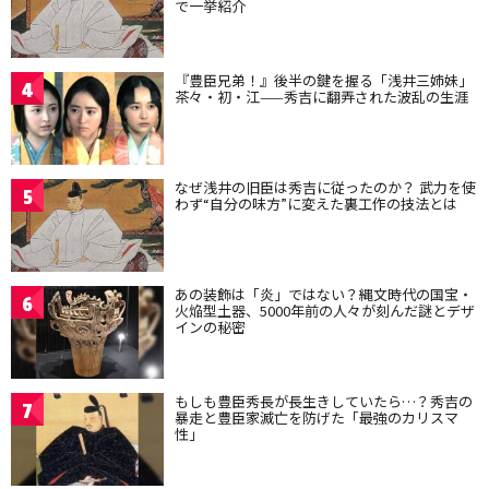
で一挙紹介
『豊臣兄弟！』後半の鍵を握る「浅井三姉妹」
4
茶々・初・江——秀吉に翻弄された波乱の生涯
なぜ浅井の旧臣は秀吉に従ったのか？ 武力を使
5
わず“自分の味方”に変えた裏工作の技法とは
あの装飾は「炎」ではない？縄文時代の国宝・
6
火焔型土器、5000年前の人々が刻んだ謎とデザ
インの秘密
もしも豊臣秀長が長生きしていたら…？秀吉の
7
暴走と豊臣家滅亡を防げた「最強のカリスマ
性」