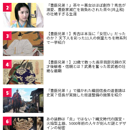
『豊臣兄弟！』茶々＝悪女はほぼ創作？秀吉が
2
溺愛、豊臣家滅亡を背負わされた茶々(井上和)
の壮絶すぎる生涯
【豊臣兄弟！】秀吉は本当に「女狂い」だった
3
のか？ 天下人を彩った11人の側室たちを時系列
で一挙紹介
【豊臣兄弟！】22歳で散った長宗我部元親の天
4
才後継者・信親とは？武勇を奮った若武者の壮
絶な最期
『豊臣兄弟！』で描かれた織田信長の道普請は
5
史実？信長が実施した街道整備の施策を紹介
あの装飾は「炎」ではない？縄文時代の国宝・
6
火焔型土器、5000年前の人々が刻んだ謎とデザ
インの秘密