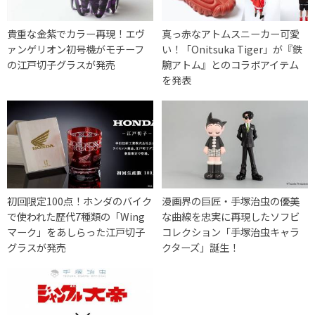
貴重な金紫でカラー再現！エヴ
真っ赤なアトムスニーカー可愛
ァンゲリオン初号機がモチーフ
い！「Onitsuka Tiger」が『鉄
の江戸切子グラスが発売
腕アトム』とのコラボアイテム
を発表
初回限定100点！ホンダのバイク
漫画界の巨匠・手塚治虫の優美
で使われた歴代7種類の「Wing
な曲線を忠実に再現したソフビ
マーク」をあしらった江戸切子
コレクション「手塚治虫キャラ
グラスが発売
クターズ」誕生！