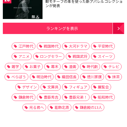
獣モチーフの革を使った新アパレルコレクショ
ンが発表
ランキングを表示
江戸時代
戦国時代
大河ドラマ
平安時代
アニメ
ロングセラー
戦国武将
スイーツ
雑学
お菓子
幕末
漫画
時代劇
テレビ
べらぼう
明治時代
織田信長
徳川家康
抹茶
デザイン
文房具
フィギュア
展覧会
鎌倉時代
豊臣秀吉
豊臣兄弟！
昭和時代
光る君へ
葛飾北斎
鎌倉殿の13人