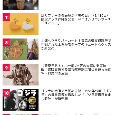
鳩サブレーの豊島屋が『鳩の日』（8月10日）
7
限定グッズ詳細を発表！今年はシリコンポーチ
「はとっこ」
土偶なりきりパーカーも！青森の縄文遺跡群で
8
発掘された土偶がモチーフのキュートなグッズ
が新発売
『豊臣兄弟！』小一郎の5万の大軍に徹底抗
9
戦！切腹覚悟で長宗我部元親に降伏を迫った武
将・谷忠澄の生涯
ゴジラの咆哮で目覚める朝…1954年公開『ゴジ
10
ラ』の貴重音源を搭載した「ゴジラ音声目覚ま
し時計」が新発売