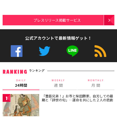
プレスリリース掲載サービス
公式アカウントで最新情報ゲット！
ランキング
RANKING
DAILY
WEEKLY
MONTHLY
24時間
週 間
月 間
『豊臣兄弟！』お市と柴田勝家、自刃しての最
1
期と「辞世の句」…運命を共にした２人の悲劇