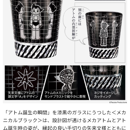
「アトム誕生の瞬間」を漆黒のガラスにうつした＜メカ
ニカルブラック＞は、設計図が透けるメカアトムとアト
ム誕生時の姿が、縁起の良い手切りの矢来文様とともに