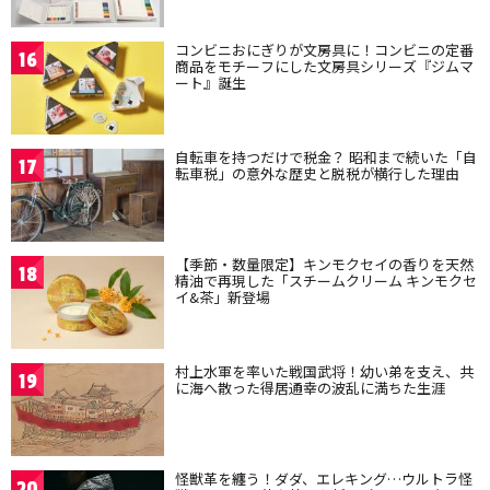
コンビニおにぎりが文房具に！コンビニの定番
16
商品をモチーフにした文房具シリーズ『ジムマ
ート』誕生
自転車を持つだけで税金？ 昭和まで続いた「自
17
転車税」の意外な歴史と脱税が横行した理由
【季節・数量限定】キンモクセイの香りを天然
18
精油で再現した「スチームクリーム キンモクセ
イ&茶」新登場
村上水軍を率いた戦国武将！幼い弟を支え、共
19
に海へ散った得居通幸の波乱に満ちた生涯
怪獣革を纏う！ダダ、エレキング…ウルトラ怪
20