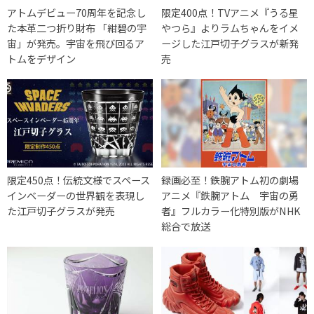
アトムデビュー70周年を記念し
限定400点！TVアニメ『うる星
た本革二つ折り財布 「紺碧の宇
やつら』よりラムちゃんをイメ
宙」が発売。宇宙を飛び回るア
ージした江戸切子グラスが新発
トムをデザイン
売
限定450点！伝統文様でスペース
録画必至！鉄腕アトム初の劇場
インベーダーの世界観を表現し
アニメ『鉄腕アトム 宇宙の勇
た江戸切子グラスが発売
者』フルカラー化特別版がNHK
総合で放送