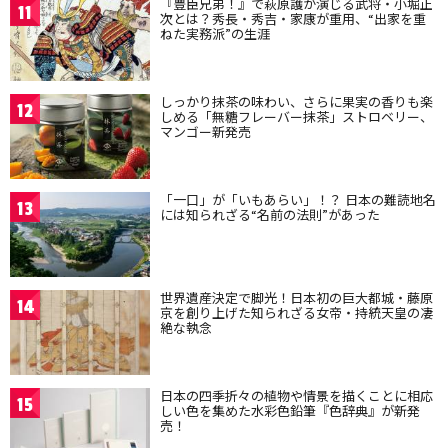
『豊臣兄弟！』で萩原護が演じる武将・小堀正
11
次とは？秀長・秀吉・家康が重用、“出家を重
ねた実務派”の生涯
しっかり抹茶の味わい、さらに果実の香りも楽
12
しめる「無糖フレーバー抹茶」ストロベリー、
マンゴー新発売
「一口」が「いもあらい」！？ 日本の難読地名
13
には知られざる“名前の法則”があった
世界遺産決定で脚光！日本初の巨大都城・藤原
14
京を創り上げた知られざる女帝・持統天皇の凄
絶な執念
日本の四季折々の植物や情景を描くことに相応
15
しい色を集めた水彩色鉛筆『色辞典』が新発
売！