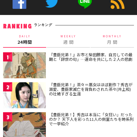
ランキング
RANKING
DAILY
WEEKLY
MONTHLY
24時間
週 間
月 間
『豊臣兄弟！』お市と柴田勝家、自刃しての最
1
期と「辞世の句」…運命を共にした２人の悲劇
『豊臣兄弟！』茶々＝悪女はほぼ創作？秀吉が
2
溺愛、豊臣家滅亡を背負わされた茶々(井上和)
の壮絶すぎる生涯
【豊臣兄弟！】秀吉は本当に「女狂い」だった
3
のか？ 天下人を彩った11人の側室たちを時系列
で一挙紹介