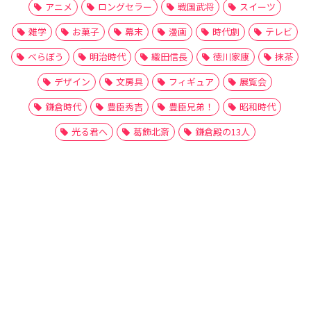
アニメ
ロングセラー
戦国武将
スイーツ
雑学
お菓子
幕末
漫画
時代劇
テレビ
べらぼう
明治時代
織田信長
徳川家康
抹茶
デザイン
文房具
フィギュア
展覧会
鎌倉時代
豊臣秀吉
豊臣兄弟！
昭和時代
光る君へ
葛飾北斎
鎌倉殿の13人