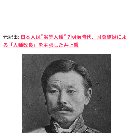
元記事:
日本人は”劣等人種”？明治時代、国際結婚によ
る「人種改良」を主張した井上馨