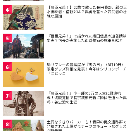
【豊臣兄弟！】22歳で散った長宗我部元親の天
4
才後継者・信親とは？武勇を奮った若武者の壮
絶な最期
『豊臣兄弟！』で描かれた織田信長の道普請は
5
史実？信長が実施した街道整備の施策を紹介
鳩サブレーの豊島屋が『鳩の日』（8月10日）
6
限定グッズ詳細を発表！今年はシリコンポーチ
「はとっこ」
『豊臣兄弟！』小一郎の5万の大軍に徹底抗
7
戦！切腹覚悟で長宗我部元親に降伏を迫った武
将・谷忠澄の生涯
土偶なりきりパーカーも！青森の縄文遺跡群で
8
発掘された土偶がモチーフのキュートなグッズ
が新発売