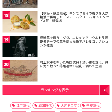
【季節・数量限定】キンモクセイの香りを天然
18
精油で再現した「スチームクリーム キンモクセ
イ&茶」新登場
怪獣革を纏う！ダダ、エレキング…ウルトラ怪
19
獣モチーフの革を使った新アパレルコレクショ
ンが発表
村上水軍を率いた戦国武将！幼い弟を支え、共
20
に海へ散った得居通幸の波乱に満ちた生涯
ランキングを表示
江戸時代
戦国時代
大河ドラマ
平安時代