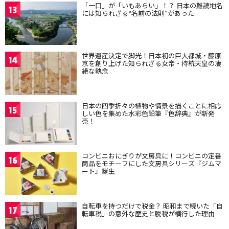
「一口」が「いもあらい」！？ 日本の難読地名
13
には知られざる“名前の法則”があった
世界遺産決定で脚光！日本初の巨大都城・藤原
14
京を創り上げた知られざる女帝・持統天皇の凄
絶な執念
日本の四季折々の植物や情景を描くことに相応
15
しい色を集めた水彩色鉛筆『色辞典』が新発
売！
コンビニおにぎりが文房具に！コンビニの定番
16
商品をモチーフにした文房具シリーズ『ジムマ
ート』誕生
自転車を持つだけで税金？ 昭和まで続いた「自
17
転車税」の意外な歴史と脱税が横行した理由