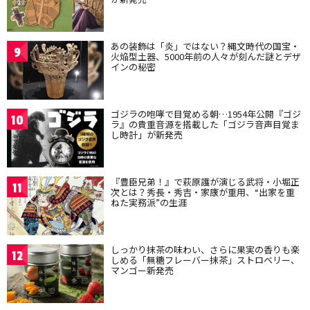
あの装飾は「炎」ではない？縄文時代の国宝・
9
火焔型土器、5000年前の人々が刻んだ謎とデザ
インの秘密
ゴジラの咆哮で目覚める朝…1954年公開『ゴジ
10
ラ』の貴重音源を搭載した「ゴジラ音声目覚ま
し時計」が新発売
『豊臣兄弟！』で萩原護が演じる武将・小堀正
11
次とは？秀長・秀吉・家康が重用、“出家を重
ねた実務派”の生涯
しっかり抹茶の味わい、さらに果実の香りも楽
12
しめる「無糖フレーバー抹茶」ストロベリー、
マンゴー新発売