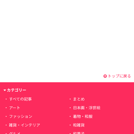
トップに戻る
カテゴリー
すべての記事
まとめ
アート
日本画・浮世絵
ファッション
着物・和服
雑貨・インテリア
和雑貨
グルメ
和菓子