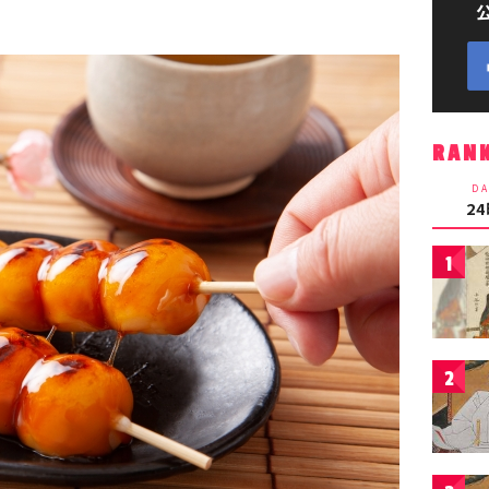
RAN
DA
2
1
2