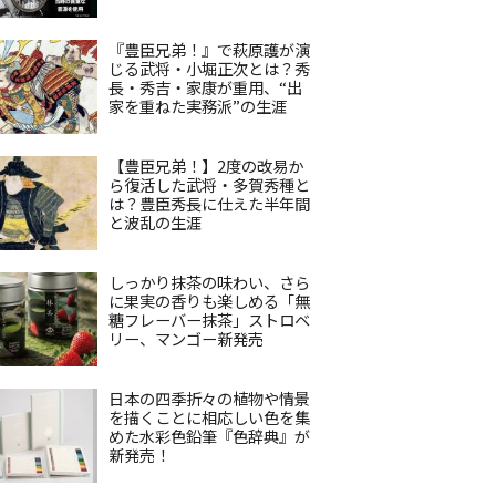
『豊臣兄弟！』で萩原護が演
じる武将・小堀正次とは？秀
長・秀吉・家康が重用、“出
家を重ねた実務派”の生涯
【豊臣兄弟！】2度の改易か
ら復活した武将・多賀秀種と
は？豊臣秀長に仕えた半年間
と波乱の生涯
しっかり抹茶の味わい、さら
に果実の香りも楽しめる「無
糖フレーバー抹茶」ストロベ
リー、マンゴー新発売
日本の四季折々の植物や情景
を描くことに相応しい色を集
めた水彩色鉛筆『色辞典』が
新発売！