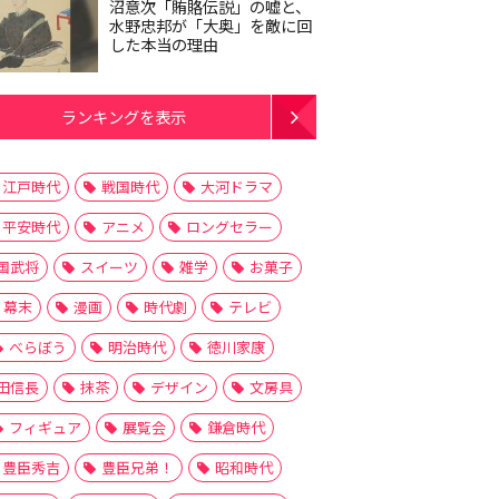
沼意次「賄賂伝説」の嘘と、
水野忠邦が「大奥」を敵に回
した本当の理由
ランキングを表示
江戸時代
戦国時代
大河ドラマ
平安時代
アニメ
ロングセラー
国武将
スイーツ
雑学
お菓子
幕末
漫画
時代劇
テレビ
べらぼう
明治時代
徳川家康
田信長
抹茶
デザイン
文房具
フィギュア
展覧会
鎌倉時代
豊臣秀吉
豊臣兄弟！
昭和時代