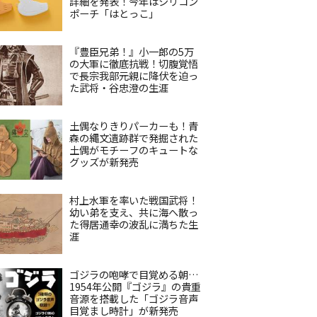
詳細を発表！今年はシリコン
ポーチ「はとっこ」
『豊臣兄弟！』小一郎の5万
の大軍に徹底抗戦！切腹覚悟
で長宗我部元親に降伏を迫っ
た武将・谷忠澄の生涯
土偶なりきりパーカーも！青
森の縄文遺跡群で発掘された
土偶がモチーフのキュートな
グッズが新発売
村上水軍を率いた戦国武将！
幼い弟を支え、共に海へ散っ
た得居通幸の波乱に満ちた生
涯
ゴジラの咆哮で目覚める朝…
1954年公開『ゴジラ』の貴重
音源を搭載した「ゴジラ音声
目覚まし時計」が新発売