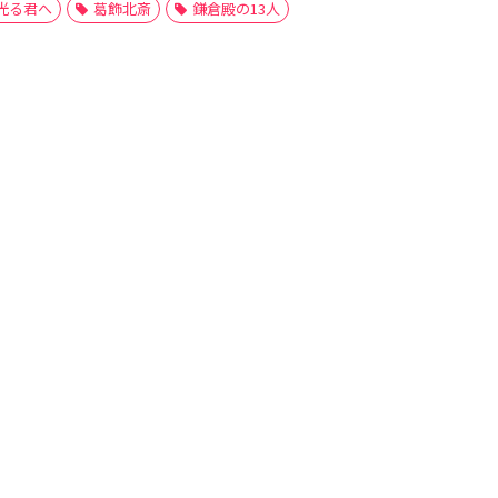
光る君へ
葛飾北斎
鎌倉殿の13人