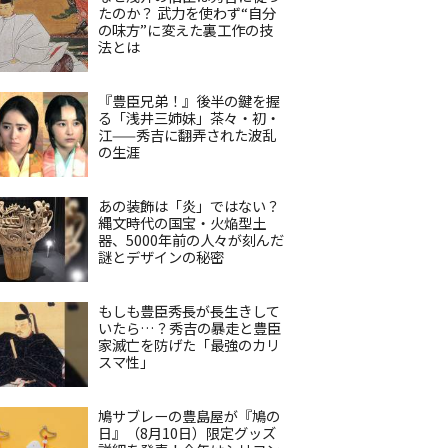
たのか？ 武力を使わず“自分
の味方”に変えた裏工作の技
法とは
『豊臣兄弟！』後半の鍵を握
る「浅井三姉妹」茶々・初・
江——秀吉に翻弄された波乱
の生涯
あの装飾は「炎」ではない？
縄文時代の国宝・火焔型土
器、5000年前の人々が刻んだ
謎とデザインの秘密
もしも豊臣秀長が長生きして
いたら…？秀吉の暴走と豊臣
家滅亡を防げた「最強のカリ
スマ性」
鳩サブレーの豊島屋が『鳩の
日』（8月10日）限定グッズ