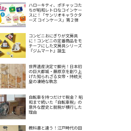
ハローキティ、ポチャッコた
ちが昭和レトロなコインケー
スに！「サンリオキャラクタ
ーズ コインケース」第２弾
コンビニおにぎりが文房具
に！コンビニの定番商品をモ
チーフにした文房具シリーズ
『ジムマート』誕生
世界遺産決定で脚光！日本初
の巨大都城・藤原京を創り上
げた知られざる女帝・持統天
皇の凄絶な執念
自転車を持つだけで税金？ 昭
和まで続いた「自転車税」の
意外な歴史と脱税が横行した
理由
教科書と違う！江戸時代の田