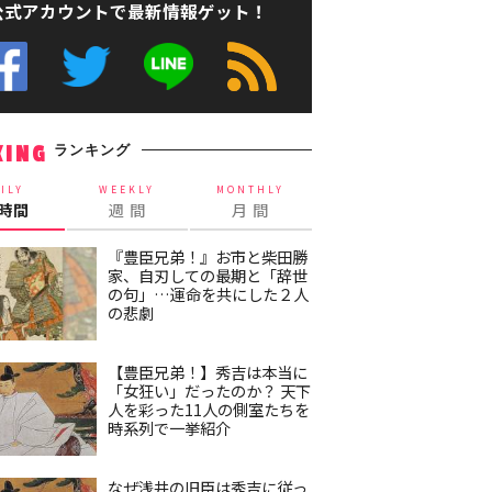
公式アカウントで最新情報ゲット！
ランキング
KING
ILY
WEEKLY
MONTHLY
4時間
週 間
月 間
『豊臣兄弟！』お市と柴田勝
家、自刃しての最期と「辞世
の句」…運命を共にした２人
の悲劇
【豊臣兄弟！】秀吉は本当に
「女狂い」だったのか？ 天下
人を彩った11人の側室たちを
時系列で一挙紹介
なぜ浅井の旧臣は秀吉に従っ