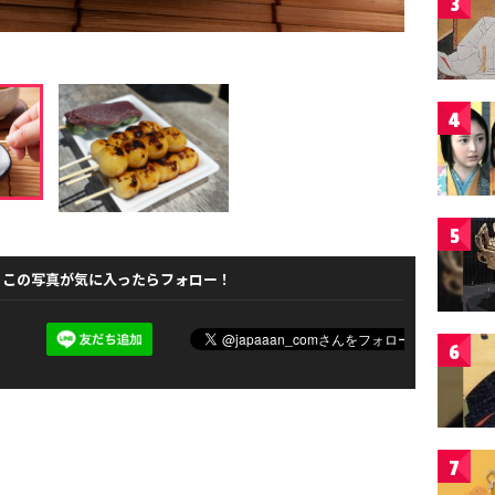
3
4
5
この写真が気に入ったらフォロー！
6
7