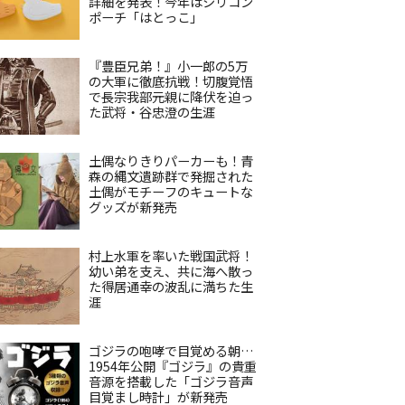
詳細を発表！今年はシリコン
ポーチ「はとっこ」
『豊臣兄弟！』小一郎の5万
の大軍に徹底抗戦！切腹覚悟
で長宗我部元親に降伏を迫っ
た武将・谷忠澄の生涯
土偶なりきりパーカーも！青
森の縄文遺跡群で発掘された
土偶がモチーフのキュートな
グッズが新発売
村上水軍を率いた戦国武将！
幼い弟を支え、共に海へ散っ
た得居通幸の波乱に満ちた生
涯
ゴジラの咆哮で目覚める朝…
1954年公開『ゴジラ』の貴重
音源を搭載した「ゴジラ音声
目覚まし時計」が新発売