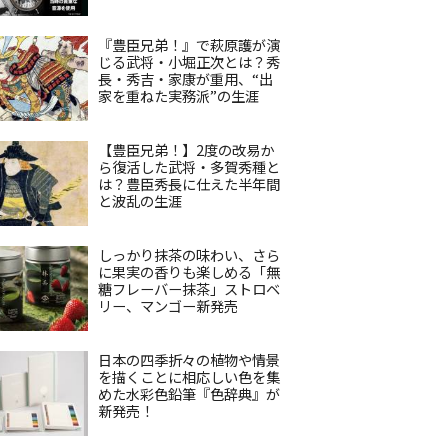
『豊臣兄弟！』で萩原護が演
じる武将・小堀正次とは？秀
長・秀吉・家康が重用、“出
家を重ねた実務派”の生涯
【豊臣兄弟！】2度の改易か
ら復活した武将・多賀秀種と
は？豊臣秀長に仕えた半年間
と波乱の生涯
しっかり抹茶の味わい、さら
に果実の香りも楽しめる「無
糖フレーバー抹茶」ストロベ
リー、マンゴー新発売
日本の四季折々の植物や情景
を描くことに相応しい色を集
めた水彩色鉛筆『色辞典』が
新発売！