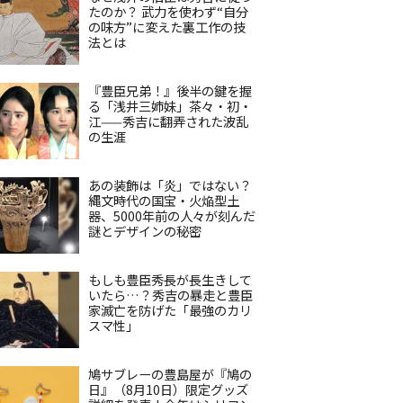
たのか？ 武力を使わず“自分
の味方”に変えた裏工作の技
法とは
『豊臣兄弟！』後半の鍵を握
る「浅井三姉妹」茶々・初・
江——秀吉に翻弄された波乱
の生涯
あの装飾は「炎」ではない？
縄文時代の国宝・火焔型土
器、5000年前の人々が刻んだ
謎とデザインの秘密
もしも豊臣秀長が長生きして
いたら…？秀吉の暴走と豊臣
家滅亡を防げた「最強のカリ
スマ性」
鳩サブレーの豊島屋が『鳩の
日』（8月10日）限定グッズ