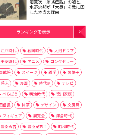
沼意次「賄賂伝説」の嘘と、
水野忠邦が「大奥」を敵に回
した本当の理由
ランキングを表示
江戸時代
戦国時代
大河ドラマ
平安時代
アニメ
ロングセラー
国武将
スイーツ
雑学
お菓子
幕末
漫画
時代劇
テレビ
べらぼう
明治時代
徳川家康
田信長
抹茶
デザイン
文房具
フィギュア
展覧会
鎌倉時代
豊臣秀吉
豊臣兄弟！
昭和時代