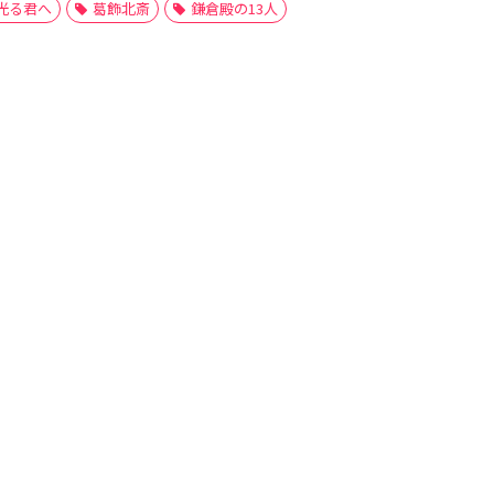
光る君へ
葛飾北斎
鎌倉殿の13人