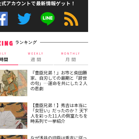
公式アカウントで最新情報ゲット！
ランキング
KING
ILY
WEEKLY
MONTHLY
4時間
週 間
月 間
『豊臣兄弟！』お市と柴田勝
家、自刃しての最期と「辞世
の句」…運命を共にした２人
の悲劇
【豊臣兄弟！】秀吉は本当に
「女狂い」だったのか？ 天下
人を彩った11人の側室たちを
時系列で一挙紹介
なぜ浅井の旧臣は秀吉に従っ