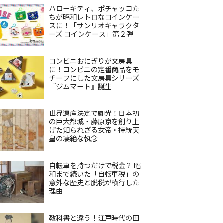
ハローキティ、ポチャッコた
ちが昭和レトロなコインケー
スに！「サンリオキャラクタ
ーズ コインケース」第２弾
コンビニおにぎりが文房具
に！コンビニの定番商品をモ
チーフにした文房具シリーズ
『ジムマート』誕生
世界遺産決定で脚光！日本初
の巨大都城・藤原京を創り上
げた知られざる女帝・持統天
皇の凄絶な執念
自転車を持つだけで税金？ 昭
和まで続いた「自転車税」の
意外な歴史と脱税が横行した
理由
教科書と違う！江戸時代の田