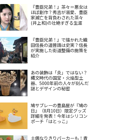
『豊臣兄弟！』茶々＝悪女は
ほぼ創作？秀吉が溺愛、豊臣
家滅亡を背負わされた茶々
(井上和)の壮絶すぎる生涯
『豊臣兄弟！』で描かれた織
田信長の道普請は史実？信長
が実施した街道整備の施策を
紹介
あの装飾は「炎」ではない？
縄文時代の国宝・火焔型土
器、5000年前の人々が刻んだ
謎とデザインの秘密
鳩サブレーの豊島屋が『鳩の
日』（8月10日）限定グッズ
詳細を発表！今年はシリコン
ポーチ「はとっこ」
土偶なりきりパーカーも！青