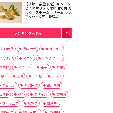
【季節・数量限定】キンモク
セイの香りを天然精油で再現
した「スチームクリーム キン
モクセイ&茶」新登場
ランキングを表示
江戸時代
戦国時代
大河ドラマ
平安時代
アニメ
ロングセラー
国武将
スイーツ
雑学
お菓子
幕末
漫画
時代劇
テレビ
べらぼう
明治時代
徳川家康
田信長
抹茶
デザイン
文房具
フィギュア
展覧会
鎌倉時代
豊臣秀吉
豊臣兄弟！
昭和時代