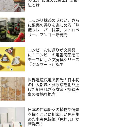
法とは
しっかり抹茶の味わい、さら
に果実の香りも楽しめる「無
糖フレーバー抹茶」ストロベ
リー、マンゴー新発売
コンビニおにぎりが文房具
に！コンビニの定番商品をモ
チーフにした文房具シリーズ
『ジムマート』誕生
世界遺産決定で脚光！日本初
の巨大都城・藤原京を創り上
げた知られざる女帝・持統天
皇の凄絶な執念
日本の四季折々の植物や情景
を描くことに相応しい色を集
めた水彩色鉛筆『色辞典』が
新発売！