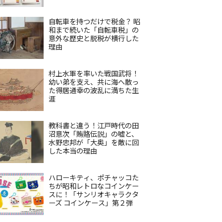
自転車を持つだけで税金？ 昭
和まで続いた「自転車税」の
意外な歴史と脱税が横行した
理由
村上水軍を率いた戦国武将！
幼い弟を支え、共に海へ散っ
た得居通幸の波乱に満ちた生
涯
教科書と違う！江戸時代の田
沼意次「賄賂伝説」の嘘と、
水野忠邦が「大奥」を敵に回
した本当の理由
ハローキティ、ポチャッコた
ちが昭和レトロなコインケー
スに！「サンリオキャラクタ
ーズ コインケース」第２弾