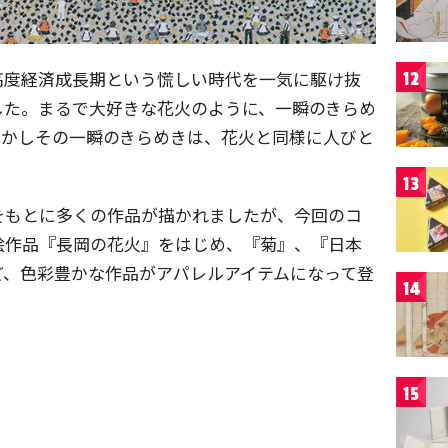
高度経済成長期という慌しい時代を一気に駆け抜
12
した。まるで大好きな花火のように、一瞬のきらめ
しかしその一瞬のきらめきは、花火と同様に人びと
13
をもとに多くの作品が描かれましたが、今回のコ
絵作品『長岡の花火』をはじめ、『菊』、『日本
ど、色彩豊かな作品がアパレルアイテムになって登
14
15