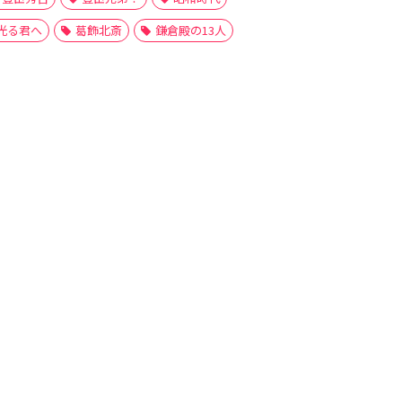
光る君へ
葛飾北斎
鎌倉殿の13人