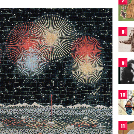
7
8
9
10
11