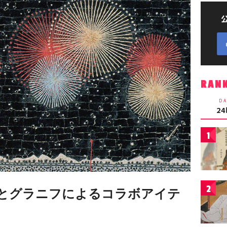
RAN
DA
2
1
2
とグラニフによるコラボアイテ