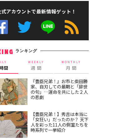
公式アカウントで最新情報ゲット！
ランキング
KING
ILY
WEEKLY
MONTHLY
4時間
週 間
月 間
『豊臣兄弟！』お市と柴田勝
家、自刃しての最期と「辞世
の句」…運命を共にした２人
の悲劇
【豊臣兄弟！】秀吉は本当に
「女狂い」だったのか？ 天下
人を彩った11人の側室たちを
時系列で一挙紹介