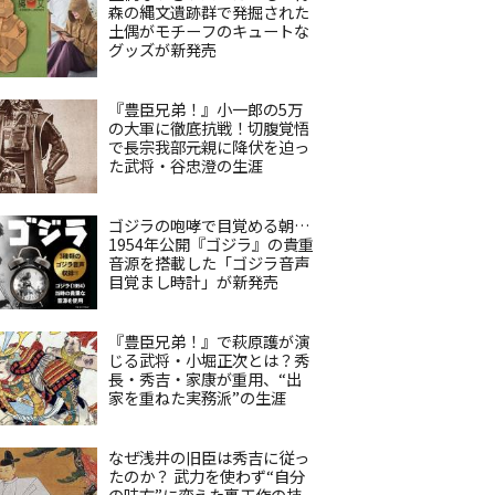
森の縄文遺跡群で発掘された
土偶がモチーフのキュートな
グッズが新発売
『豊臣兄弟！』小一郎の5万
の大軍に徹底抗戦！切腹覚悟
で長宗我部元親に降伏を迫っ
た武将・谷忠澄の生涯
ゴジラの咆哮で目覚める朝…
1954年公開『ゴジラ』の貴重
音源を搭載した「ゴジラ音声
目覚まし時計」が新発売
『豊臣兄弟！』で萩原護が演
じる武将・小堀正次とは？秀
長・秀吉・家康が重用、“出
家を重ねた実務派”の生涯
なぜ浅井の旧臣は秀吉に従っ
たのか？ 武力を使わず“自分
の味方”に変えた裏工作の技