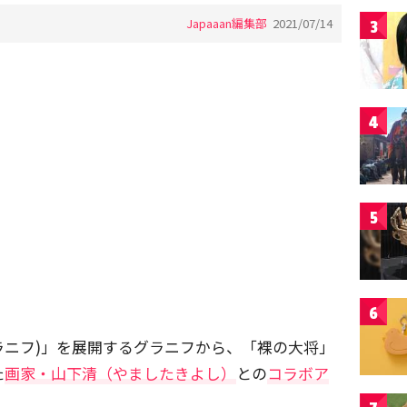
Japaaan編集部
2021/07/14
3
4
5
6
raniph(グラニフ)」を展開するグラニフから、「裸の大将」
た
画家・山下清（やましたきよし）
との
コラボア