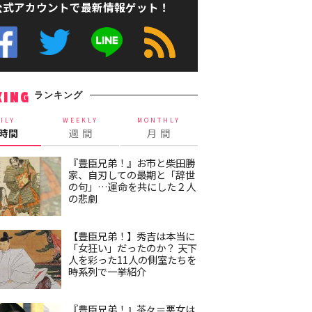
公式アカウントで最新情報ゲット！
ランキング
KING
ILY
WEEKLY
MONTHLY
4時間
週 間
月 間
『豊臣兄弟！』お市と柴田勝
家、自刃しての最期と「辞世
の句」…運命を共にした２人
の悲劇
【豊臣兄弟！】秀吉は本当に
「女狂い」だったのか？ 天下
人を彩った11人の側室たちを
時系列で一挙紹介
『豊臣兄弟！』茶々＝悪女は