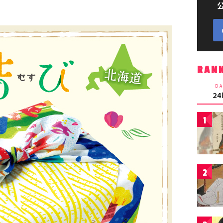
RAN
DA
2
1
2