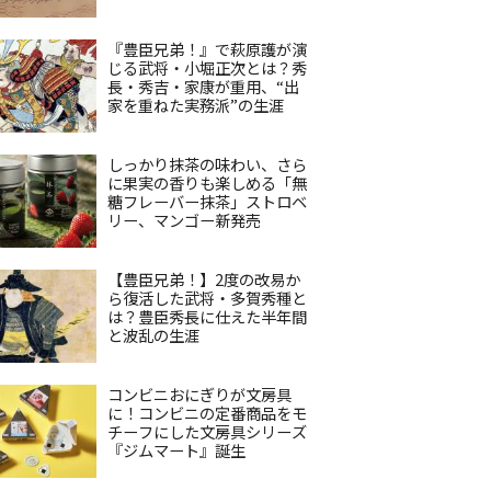
『豊臣兄弟！』で萩原護が演
じる武将・小堀正次とは？秀
長・秀吉・家康が重用、“出
家を重ねた実務派”の生涯
しっかり抹茶の味わい、さら
に果実の香りも楽しめる「無
糖フレーバー抹茶」ストロベ
リー、マンゴー新発売
【豊臣兄弟！】2度の改易か
ら復活した武将・多賀秀種と
は？豊臣秀長に仕えた半年間
と波乱の生涯
コンビニおにぎりが文房具
に！コンビニの定番商品をモ
チーフにした文房具シリーズ
『ジムマート』誕生