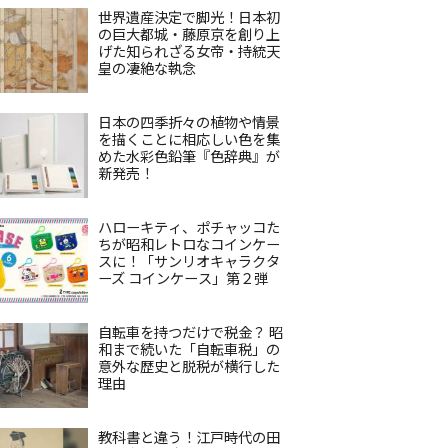
世界遺産決定で脚光！日本初
の巨大都城・藤原京を創り上
げた知られざる女帝・持統天
皇の凄絶な執念
日本の四季折々の植物や情景
を描くことに相応しい色を集
めた水彩色鉛筆『色辞典』が
新発売！
ハローキティ、ポチャッコた
ちが昭和レトロなコインケー
スに！「サンリオキャラクタ
ーズ コインケース」第２弾
自転車を持つだけで税金？ 昭
和まで続いた「自転車税」の
意外な歴史と脱税が横行した
理由
教科書と違う！江戸時代の田