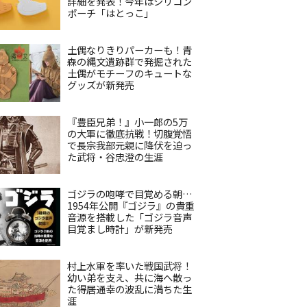
詳細を発表！今年はシリコン
ポーチ「はとっこ」
土偶なりきりパーカーも！青
森の縄文遺跡群で発掘された
土偶がモチーフのキュートな
グッズが新発売
『豊臣兄弟！』小一郎の5万
の大軍に徹底抗戦！切腹覚悟
で長宗我部元親に降伏を迫っ
た武将・谷忠澄の生涯
ゴジラの咆哮で目覚める朝…
1954年公開『ゴジラ』の貴重
音源を搭載した「ゴジラ音声
目覚まし時計」が新発売
村上水軍を率いた戦国武将！
幼い弟を支え、共に海へ散っ
た得居通幸の波乱に満ちた生
涯