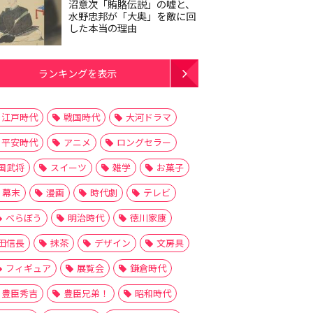
沼意次「賄賂伝説」の嘘と、
水野忠邦が「大奥」を敵に回
した本当の理由
ランキングを表示
江戸時代
戦国時代
大河ドラマ
平安時代
アニメ
ロングセラー
国武将
スイーツ
雑学
お菓子
幕末
漫画
時代劇
テレビ
べらぼう
明治時代
徳川家康
田信長
抹茶
デザイン
文房具
フィギュア
展覧会
鎌倉時代
豊臣秀吉
豊臣兄弟！
昭和時代