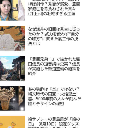
ほぼ創作？秀吉が溺愛、豊臣
家滅亡を背負わされた茶々
(井上和)の壮絶すぎる生涯
なぜ浅井の旧臣は秀吉に従っ
たのか？ 武力を使わず“自分
の味方”に変えた裏工作の技
法とは
『豊臣兄弟！』で描かれた織
田信長の道普請は史実？信長
が実施した街道整備の施策を
紹介
あの装飾は「炎」ではない？
縄文時代の国宝・火焔型土
器、5000年前の人々が刻んだ
謎とデザインの秘密
鳩サブレーの豊島屋が『鳩の
日』（8月10日）限定グッズ