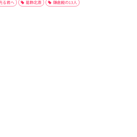
光る君へ
葛飾北斎
鎌倉殿の13人