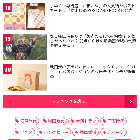
手ぬぐい専門店「かまわぬ」の人気柄がポスト
18
カードに『かまわぬ POSTCARD BOOK』発売
なぜ織田信長らは「欠点だらけの火縄銃」を欲
19
しがったのか？ 弱点だらけの新兵器が戦の常識
を変えた理由
秋田犬の子犬がかわいい！ヨックモック「シガ
20
ール」地域バージョンの秋田デザイン缶が新発
売
ランキングを表示
江戸時代
戦国時代
大河ドラマ
平安時代
アニメ
ロングセラー
戦国武将
スイーツ