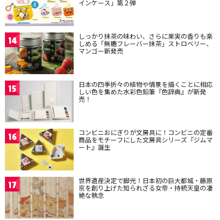
インケース」第２弾
しっかり抹茶の味わい、さらに果実の香りも楽
14
しめる「無糖フレーバー抹茶」ストロベリー、
マンゴー新発売
日本の四季折々の植物や情景を描くことに相応
15
しい色を集めた水彩色鉛筆『色辞典』が新発
売！
コンビニおにぎりが文房具に！コンビニの定番
16
商品をモチーフにした文房具シリーズ『ジムマ
ート』誕生
世界遺産決定で脚光！日本初の巨大都城・藤原
17
京を創り上げた知られざる女帝・持統天皇の凄
絶な執念