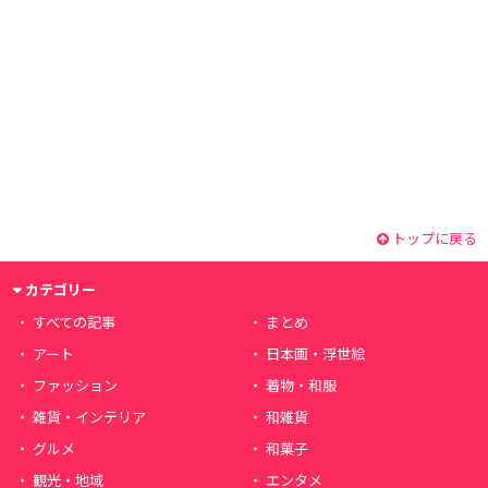
トップに戻る
カテゴリー
すべての記事
まとめ
アート
日本画・浮世絵
ファッション
着物・和服
雑貨・インテリア
和雑貨
グルメ
和菓子
観光・地域
エンタメ