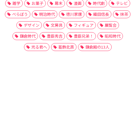
雑学
お菓子
幕末
漫画
時代劇
テレビ
べらぼう
明治時代
徳川家康
織田信長
抹茶
デザイン
文房具
フィギュア
展覧会
鎌倉時代
豊臣秀吉
豊臣兄弟！
昭和時代
光る君へ
葛飾北斎
鎌倉殿の13人