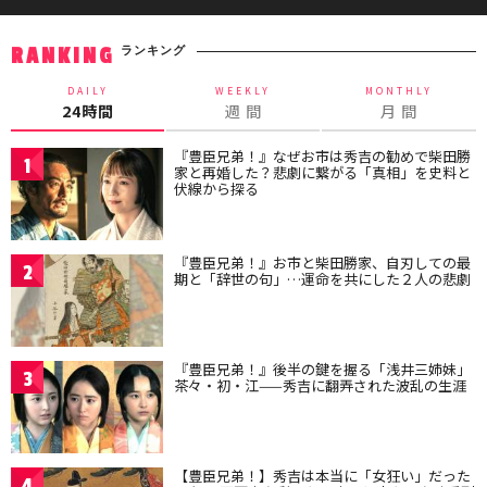
ランキング
RANKING
DAILY
WEEKLY
MONTHLY
24時間
週 間
月 間
『豊臣兄弟！』なぜお市は秀吉の勧めで柴田勝
1
家と再婚した？悲劇に繋がる「真相」を史料と
伏線から探る
『豊臣兄弟！』お市と柴田勝家、自刃しての最
2
期と「辞世の句」…運命を共にした２人の悲劇
『豊臣兄弟！』後半の鍵を握る「浅井三姉妹」
3
茶々・初・江——秀吉に翻弄された波乱の生涯
【豊臣兄弟！】秀吉は本当に「女狂い」だった
4