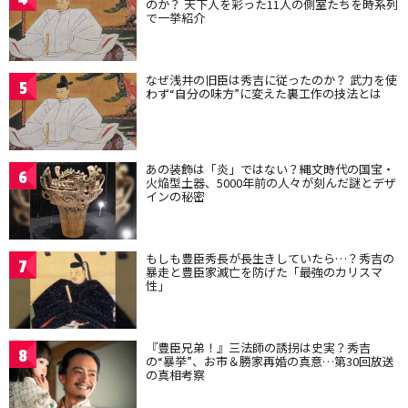
のか？ 天下人を彩った11人の側室たちを時系列
で一挙紹介
なぜ浅井の旧臣は秀吉に従ったのか？ 武力を使
5
わず“自分の味方”に変えた裏工作の技法とは
あの装飾は「炎」ではない？縄文時代の国宝・
6
火焔型土器、5000年前の人々が刻んだ謎とデザ
インの秘密
もしも豊臣秀長が長生きしていたら…？秀吉の
7
暴走と豊臣家滅亡を防げた「最強のカリスマ
性」
『豊臣兄弟！』三法師の誘拐は史実？秀吉
8
の“暴挙”、お市＆勝家再婚の真意…第30回放送
の真相考察