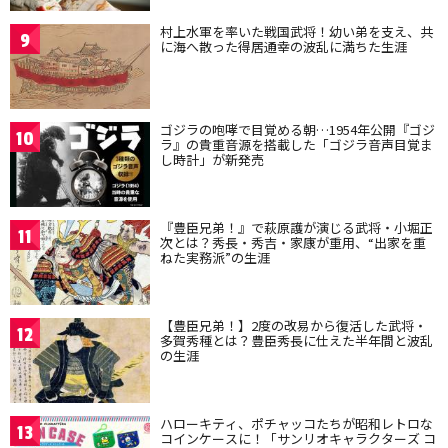
村上水軍を率いた戦国武将！幼い弟を支え、共
9
に海へ散った得居通幸の波乱に満ちた生涯
ゴジラの咆哮で目覚める朝…1954年公開『ゴジ
10
ラ』の貴重音源を搭載した「ゴジラ音声目覚ま
し時計」が新発売
『豊臣兄弟！』で萩原護が演じる武将・小堀正
11
次とは？秀長・秀吉・家康が重用、“出家を重
ねた実務派”の生涯
【豊臣兄弟！】2度の改易から復活した武将・
12
多賀秀種とは？豊臣秀長に仕えた半年間と波乱
の生涯
ハローキティ、ポチャッコたちが昭和レトロな
13
コインケースに！「サンリオキャラクターズ コ